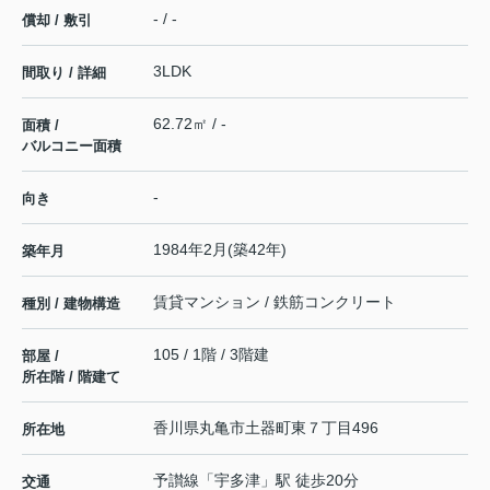
- / -
償却 / 敷引
3LDK
間取り / 詳細
62.72㎡ / -
面積 /
バルコニー面積
-
向き
1984年2月(築42年)
築年月
賃貸マンション / 鉄筋コンクリート
種別 / 建物構造
105 / 1階 / 3階建
部屋 /
所在階 / 階建て
香川県
丸亀市
土器町東
７丁目496
所在地
予讃線
「
宇多津
」駅 徒歩20分
交通