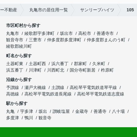
ー不動産
丸亀市の居住用一覧
サンリーブハイツ
105
市区町村から探す
丸亀市
綾歌郡宇多津町
坂出市
高松市
善通寺市
観音寺市
三豊市
仲多度郡多度津町
仲多度郡まんのう町
綾歌郡綾川町
町名から探す
土器町東
土器町西
浜六番丁
郡家町
久米町
浜五番丁
川津町
川西町北
国分寺町新居
柞原町
沿線から探す
予讃線
瀬戸大橋線
土讃線
高松琴平電気鉄道琴平線
高徳線
高松琴平電気鉄道長尾線
高松琴平電気鉄道志度線
駅から探す
丸亀
宇多津
坂出
讃岐塩屋
金蔵寺
善通寺
八十場
多度津
鴨川
観音寺