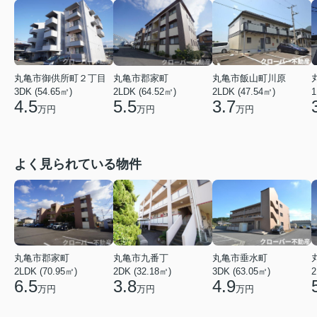
丸亀市御供所町２丁目
丸亀市飯山町川原
丸亀市郡家町
3DK (54.65㎡)
2LDK (47.54㎡)
1
2LDK (64.52㎡)
4.5
3.7
5.5
万円
万円
万円
よく見られている物件
丸亀市垂水町
丸亀市九番丁
丸亀市郡家町
3DK (63.05㎡)
2DK (32.18㎡)
2LDK (70.95㎡)
2
4.9
3.8
6.5
万円
万円
万円