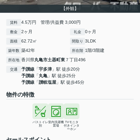
【外観】
4.5万円 管理/共益費 3,000円
賃料
2ヶ月
0ヶ月
敷金
礼金
62.72㎡
3LDK
面積
間取り
築42年
1階/3階建
築年数
所在階
香川県
丸亀市
土器町東
７丁目496
所在地
予讃線
「
宇多津
」駅 徒歩20分
交通
予讃線
「
丸亀
」駅 徒歩25分
予讃線
「
讃岐塩屋
」駅 徒歩45分
物件の特徴
バストイレ
室内洗濯機
TVモニタ
別
置場
付きインタ
ーホン
セールスポイント