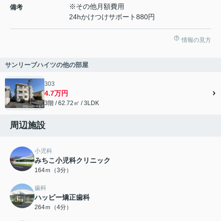
※その他月額費用
備考
24hかけつけサポート880円
情報の見方
サンリーブハイツの他の部屋
303
4.7万円
3階 / 62.72㎡ / 3LDK
周辺施設
小児科
みちこ小児科クリニック
164ｍ（3分）
歯科
ハッピー矯正歯科
264ｍ（4分）