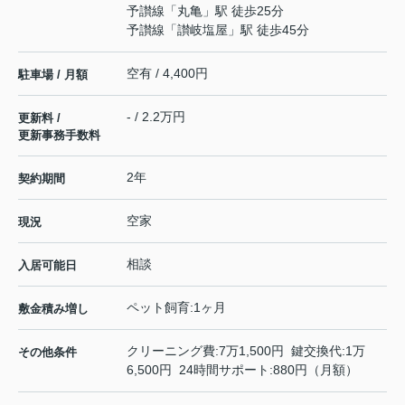
予讃線
「
丸亀
」駅 徒歩25分
予讃線
「
讃岐塩屋
」駅 徒歩45分
空有 / 4,400円
駐車場 / 月額
- / 2.2万円
更新料 /
更新事務手数料
2年
契約期間
空家
現況
相談
入居可能日
ペット飼育:1ヶ月
敷金積み増し
クリーニング費:7万1,500円 鍵交換代:1万
その他条件
6,500円 24時間サポート:880円（月額）