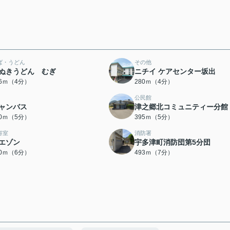
ば・うどん
その他
ぬきうどん むぎ
ニチイ ケアセンター坂出
76ｍ（4分）
280ｍ（4分）
公民館
ャンバス
津之郷北コミュニティー分館
90ｍ（5分）
395ｍ（5分）
容室
消防署
エゾン
宇多津町消防団第5分団
70ｍ（6分）
493ｍ（7分）