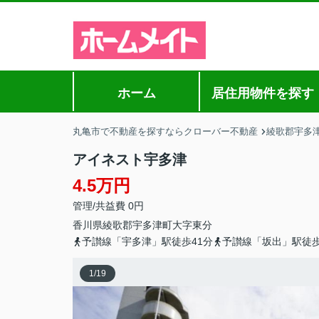
ホーム
居住用物件を探す
丸亀市で不動産を探すならクローバー不動産
綾歌郡宇多
アイネスト宇多津
4.5万円
管理/共益費 0円
香川県
綾歌郡宇多津町
大字東分
予讃線「宇多津」駅徒歩41分
予讃線「坂出」駅徒歩
1
/
19