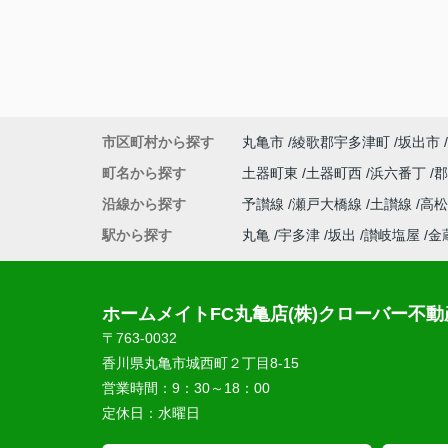
市区町村から探す
丸亀市
綾歌郡宇多津町
坂出市
町名から探す
土器町東
土器町西
浜六番丁
沿線から探す
予讃線
瀬戸大橋線
土讃線
高
駅から探す
丸亀
宇多津
坂出
讃岐塩屋
金
ホームメイトFC丸亀店(株)クローバー不動
〒763-0032
香川県丸亀市城西町２丁目8-15
営業時間：
9：30～18：00
定休日：
水曜日