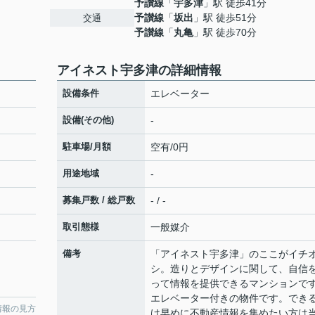
予讃線
「
宇多津
」駅 徒歩41分
予讃線
「
坂出
」駅 徒歩51分
交通
予讃線
「
丸亀
」駅 徒歩70分
アイネスト宇多津の詳細情報
設備条件
エレベーター
設備(その他)
-
駐車場/月額
空有/0円
用途地域
-
募集戸数 / 総戸数
- / -
取引態様
一般媒介
備考
「アイネスト宇多津」のここがイチ
シ。造りとデザインに関して、自信
って情報を提供できるマンションで
エレベーター付きの物件です。でき
情報の見方
け早めに不動産情報を集めたい方は