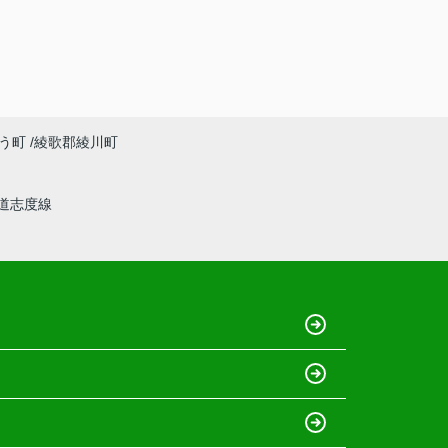
う町
綾歌郡綾川町
道志度線