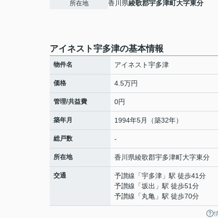
香川県
綾歌郡宇多津町
大字東分
所在地
アイネスト宇多津の基本情報
物件名
アイネスト宇多津
価格
4.5万円
管理/共益費
0円
築年月
1994年5月（築32年）
総戸数
-
所在地
香川県
綾歌郡宇多津町
大字東分
交通
予讃線
「
宇多津
」駅 徒歩41分
予讃線
「
坂出
」駅 徒歩51分
予讃線
「
丸亀
」駅 徒歩70分