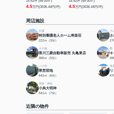
14.82坪 (49.00㎡)
14.82坪 (49.00㎡)
4.5
4.5
万円(3036.44円/坪)
万円(3036.44円/坪)
周辺施設
介護
そ
特別養護老人ホーム寿楽荘
さ
222ｍ（3分）
2
その他
塾
香川三菱自動車販売 丸亀東店
キ
366ｍ（5分）
3
バス停
美
県営団地
リ
442ｍ（6分）
4
寺院・神社
小烏大明神
541ｍ（7分）
近隣の物件