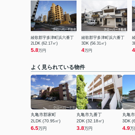
綾歌郡宇多津町浜六番丁
綾歌郡宇多津町浜六番丁
2LDK (62.17㎡)
3DK (56.31㎡)
3
5.8
4
4
万円
万円
よく見られている物件
丸亀市郡家町
丸亀市九番丁
丸亀市
2LDK (70.95㎡)
2DK (32.18㎡)
3DK (
6.5
3.8
4.9
万円
万円
万