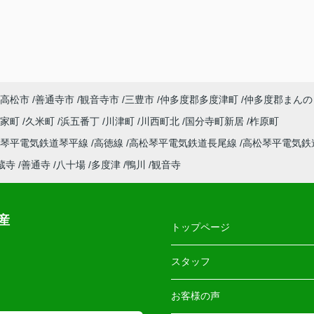
高松市
善通寺市
観音寺市
三豊市
仲多度郡多度津町
仲多度郡まんの
郡家町
久米町
浜五番丁
川津町
川西町北
国分寺町新居
柞原町
松琴平電気鉄道琴平線
高徳線
高松琴平電気鉄道長尾線
高松琴平電気鉄
蔵寺
善通寺
八十場
多度津
鴨川
観音寺
産
トップページ
スタッフ
お客様の声