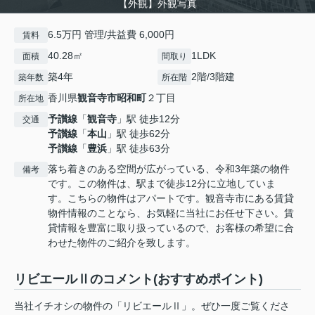
【外観】外観写真
6.5万円 管理/共益費 6,000円
賃料
40.28㎡
1LDK
面積
間取り
築4年
2階/3階建
築年数
所在階
香川県
観音寺市
昭和町
２丁目
所在地
予讃線
「
観音寺
」駅 徒歩12分
交通
予讃線
「
本山
」駅 徒歩62分
予讃線
「
豊浜
」駅 徒歩63分
落ち着きのある空間が広がっている、令和3年築の物件
備考
です。この物件は、駅まで徒歩12分に立地していま
す。こちらの物件はアパートです。観音寺市にある賃貸
物件情報のことなら、お気軽に当社にお任せ下さい。賃
貸情報を豊富に取り扱っているので、お客様の希望に合
わせた物件のご紹介を致します。
リビエールⅡのコメント(おすすめポイント)
当社イチオシの物件の「リビエールⅡ」。ぜひ一度ご覧くださ