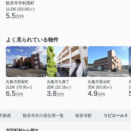
観音寺市村黒町
1LDK (53.00㎡)
5.5
万円
よく見られている物件
丸亀市郡家町
丸亀市九番丁
丸亀市垂水町
2LDK (70.95㎡)
2DK (32.18㎡)
3DK (63.05㎡)
2
6.5
3.8
4.9
万円
万円
万円
不動産
観音寺市の居住用一覧
観音寺駅
リビエールⅡ
市区町村から探す