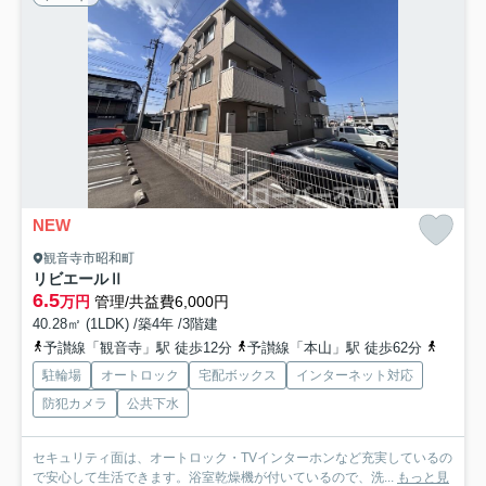
NEW
観音寺市昭和町
リビエールⅡ
6.5
万円
管理/共益費6,000円
40.28㎡ (1LDK) /築4年 /3階建
予讃線「観音寺」駅 徒歩12分
予讃線「本山」駅 徒歩62分
予讃線
駐輪場
オートロック
宅配ボックス
インターネット対応
防犯カメラ
公共下水
セキュリティ面は、オートロック・TVインターホンなど充実しているの
で安心して生活できます。浴室乾燥機が付いているので、洗...
もっと見