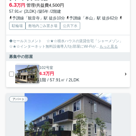
6.3
万円
管理/共益費4,500円
57.91㎡ (2LDK) /築5年 /2階建
予讃線「観音寺」駅 徒歩10分
予讃線「本山」駅 徒歩62分
予讃線
駐輪場
敷地内ごみ置き場
公共下水
◆セールスコメント ☆★☆積水ハウスの賃貸住宅「シャーメゾン」
☆★☆インターネット無料設備導入!!お部屋にWi-Fiが...
もっと見る
募集中の部屋
102号室
6.3万円
1階 / 57.91㎡ / 2LDK
アパート