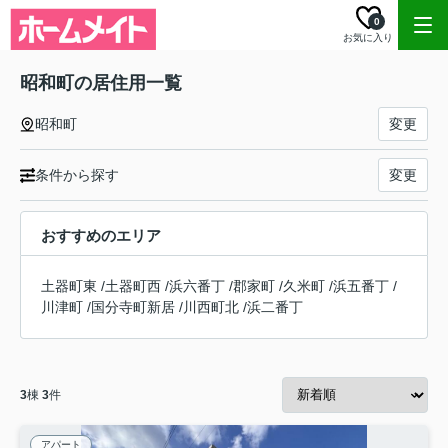
0
お気に入り
昭和町の居住用一覧
昭和町
変更
条件から探す
変更
おすすめのエリア
土器町東
/
土器町西
/
浜六番丁
/
郡家町
/
久米町
/
浜五番丁
/
川津町
/
国分寺町新居
/
川西町北
/
浜二番丁
3
棟
3
件
アパート