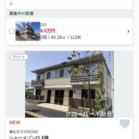
る
募集中の部屋
205
6.5万円
2階 / 40.28㎡ / 1LDK
アパート
NEW
観音寺市昭和町
シャーメゾン21 E棟