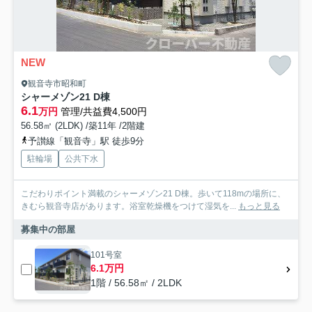
NEW
観音寺市昭和町
シャーメゾン21 D棟
6.1
万円
管理/共益費4,500円
56.58㎡ (2LDK) /築11年 /2階建
予讃線「観音寺」駅 徒歩9分
駐輪場
公共下水
こだわりポイント満載のシャーメゾン21 D棟。歩いて118mの場所に、
きむら観音寺店があります。浴室乾燥機をつけて湿気を...
もっと見る
募集中の部屋
101号室
6.1万円
1階 / 56.58㎡ / 2LDK