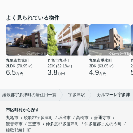
よく見られている物件
丸亀市郡家町
丸亀市九番丁
丸亀市垂水町
2LDK (70.95㎡)
2DK (32.18㎡)
3DK (63.05㎡)
2
6.5
3.8
4.9
万円
万円
万円
綾歌郡宇多津町の居住用一覧
宇多津駅
カルマーレ宇多津
市区町村から探す
丸亀市
綾歌郡宇多津町
坂出市
高松市
善通寺市
観音寺市
三豊市
仲多度郡多度津町
仲多度郡まんのう町
綾歌郡綾川町