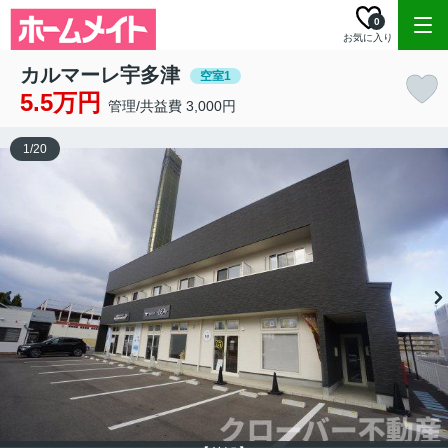
0
お気に入り
カルマーレ宇多津
空室1
5.5万円
管理/共益費 3,000円
1
/
20