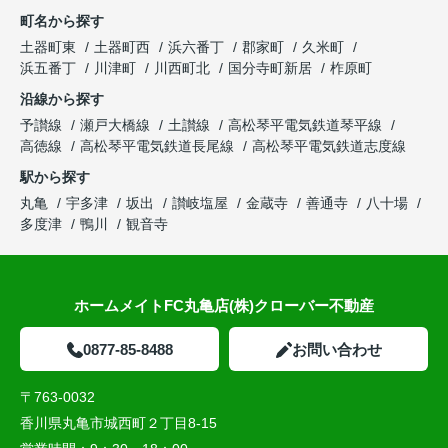
町名から探す
土器町東
土器町西
浜六番丁
郡家町
久米町
浜五番丁
川津町
川西町北
国分寺町新居
柞原町
沿線から探す
予讃線
瀬戸大橋線
土讃線
高松琴平電気鉄道琴平線
高徳線
高松琴平電気鉄道長尾線
高松琴平電気鉄道志度線
駅から探す
丸亀
宇多津
坂出
讃岐塩屋
金蔵寺
善通寺
八十場
多度津
鴨川
観音寺
ホームメイトFC丸亀店(株)クローバー不動産
0877-85-8488
お問い合わせ
〒763-0032
香川県丸亀市城西町２丁目8-15