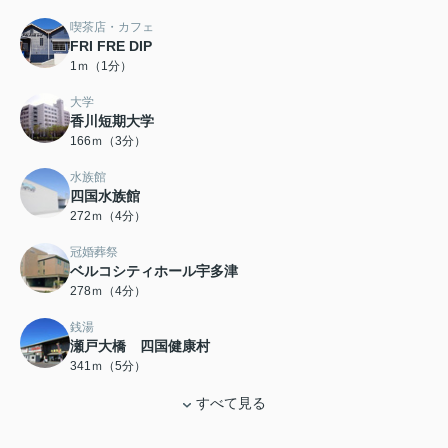
喫茶店・カフェ
FRI FRE DIP
1ｍ（1分）
大学
香川短期大学
166ｍ（3分）
水族館
四国水族館
272ｍ（4分）
冠婚葬祭
ベルコシティホール宇多津
278ｍ（4分）
銭湯
瀬戸大橋 四国健康村
341ｍ（5分）
すべて見る