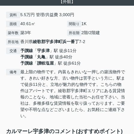
【外観】
5.5万円 管理/共益費 3,000円
賃料
40.61㎡
1K
面積
間取り
築3年
2階/2階建
築年数
所在階
香川県
綾歌郡宇多津町
浜一番丁
7-2
所在地
予讃線
「
宇多津
」駅 徒歩11分
交通
予讃線
「
丸亀
」駅 徒歩40分
予讃線
「
讃岐塩屋
」駅 徒歩61分
最上階の物件です。内装もきれいな一押しの築浅物件で
備考
す。きれい好きな方、古い物件は苦手という方に。駅ま
で徒歩11分と、立地が魅力的な物件です。こちらの物
件はアパートです。綾歌郡宇多津町エリアにある賃貸情
報のことなら、地域に密着した当社へお任せ下さい。当
社は、多種多様な賃貸情報を取り扱っております。ご要
望や不明な点などございましたら、お気軽にご連絡下さ
い。
カルマーレ宇多津のコメント(おすすめポイント)