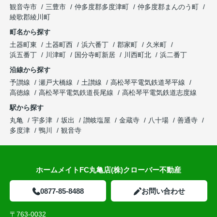
観音寺市
三豊市
仲多度郡多度津町
仲多度郡まんのう町
綾歌郡綾川町
町名から探す
土器町東
土器町西
浜六番丁
郡家町
久米町
浜五番丁
川津町
国分寺町新居
川西町北
浜二番丁
沿線から探す
予讃線
瀬戸大橋線
土讃線
高松琴平電気鉄道琴平線
高徳線
高松琴平電気鉄道長尾線
高松琴平電気鉄道志度線
駅から探す
丸亀
宇多津
坂出
讃岐塩屋
金蔵寺
八十場
善通寺
多度津
鴨川
観音寺
ホームメイトFC丸亀店(株)クローバー不動産
0877-85-8488
お問い合わせ
〒763-0032