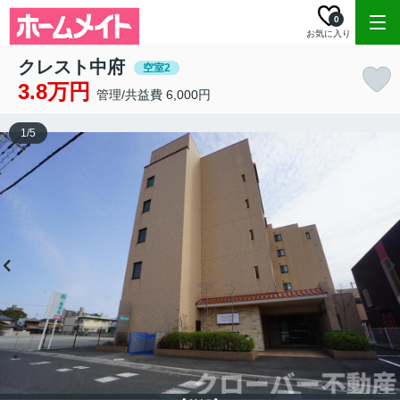
0
お気に入り
クレスト中府
空室2
3.8万円
管理/共益費 6,000円
1
/
5