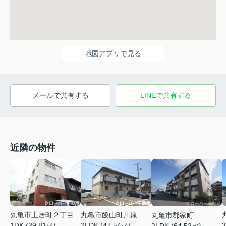
地図アプリで見る
メールで共有する
LINEで共有する
近隣の物件
丸亀市土居町２丁目
丸亀市飯山町川原
丸亀市郡家町
3
1DK (29.81㎡)
2LDK (47.54㎡)
2LDK (64.52㎡)