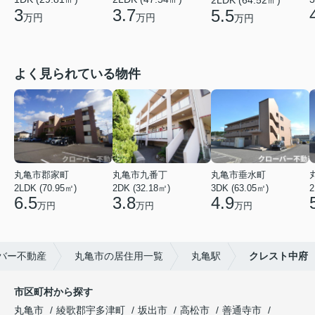
3
3.7
5.5
万円
万円
万円
よく見られている物件
丸亀市郡家町
丸亀市九番丁
丸亀市垂水町
2LDK (70.95㎡)
2DK (32.18㎡)
3DK (63.05㎡)
2
6.5
3.8
4.9
万円
万円
万円
バー不動産
丸亀市の居住用一覧
丸亀駅
クレスト中府
市区町村から探す
丸亀市
綾歌郡宇多津町
坂出市
高松市
善通寺市