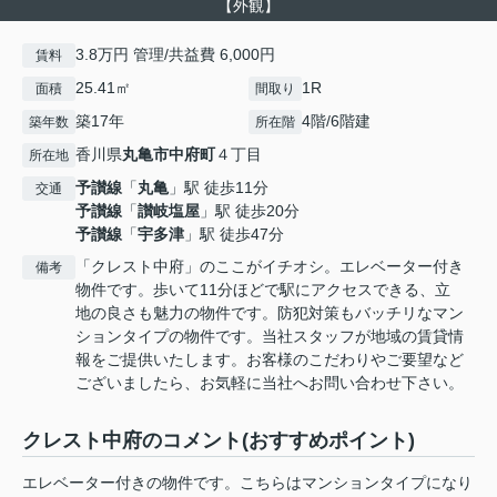
【外観】
3.8万円 管理/共益費 6,000円
賃料
25.41㎡
1R
面積
間取り
築17年
4階/6階建
築年数
所在階
香川県
丸亀市
中府町
４丁目
所在地
予讃線
「
丸亀
」駅 徒歩11分
交通
予讃線
「
讃岐塩屋
」駅 徒歩20分
予讃線
「
宇多津
」駅 徒歩47分
「クレスト中府」のここがイチオシ。エレベーター付き
備考
物件です。歩いて11分ほどで駅にアクセスできる、立
地の良さも魅力の物件です。防犯対策もバッチリなマン
ションタイプの物件です。当社スタッフが地域の賃貸情
報をご提供いたします。お客様のこだわりやご要望など
ございましたら、お気軽に当社へお問い合わせ下さい。
クレスト中府のコメント(おすすめポイント)
エレベーター付きの物件です。こちらはマンションタイプになり