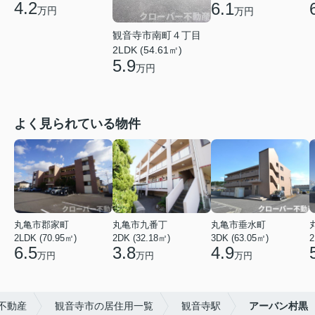
4.2
6.1
万円
万円
観音寺市南町４丁目
2LDK (54.61㎡)
5.9
万円
よく見られている物件
丸亀市郡家町
丸亀市九番丁
丸亀市垂水町
2LDK (70.95㎡)
2DK (32.18㎡)
3DK (63.05㎡)
2
6.5
3.8
4.9
万円
万円
万円
不動産
観音寺市の居住用一覧
観音寺駅
アーバン村黒