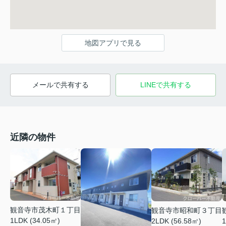
地図アプリで見る
メールで共有する
LINEで共有する
近隣の物件
観音寺市茂木町１丁目
観音寺市昭和町３丁目
1LDK (34.05㎡)
2LDK (56.58㎡)
1