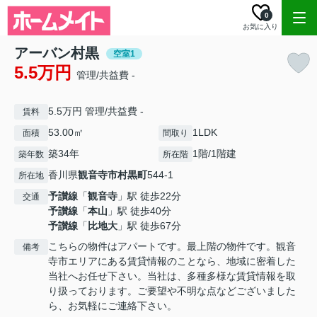
0
お気に入り
アーバン村黒
空室1
5.5万円
管理/共益費 -
5.5万円 管理/共益費 -
賃料
53.00㎡
1LDK
面積
間取り
築34年
1階/1階建
築年数
所在階
香川県
観音寺市
村黒町
544-1
所在地
予讃線
「
観音寺
」駅 徒歩22分
交通
予讃線
「
本山
」駅 徒歩40分
予讃線
「
比地大
」駅 徒歩67分
こちらの物件はアパートです。最上階の物件です。観音
備考
寺市エリアにある賃貸情報のことなら、地域に密着した
当社へお任せ下さい。当社は、多種多様な賃貸情報を取
り扱っております。ご要望や不明な点などございました
ら、お気軽にご連絡下さい。