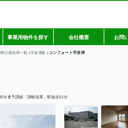
事業用物件を探す
会社概要
お問
コンフォート宇多津
津町の居住用一覧
宇多津駅
0分
予讃線「讃岐塩屋」駅徒歩51分