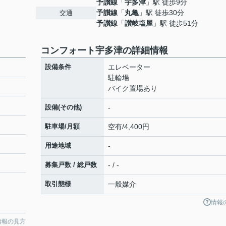
予讃線
「
宇多津
」駅 徒歩9分
予讃線
「
丸亀
」駅 徒歩30分
交通
予讃線
「
讃岐塩屋
」駅 徒歩51分
コンフォート宇多津の詳細情報
設備条件
エレベーター
駐輪場
バイク置場あり
設備(その他)
-
駐車場/月額
空有/4,400円
用途地域
-
募集戸数 / 総戸数
- / -
取引態様
一般媒介
情報
情報の見方