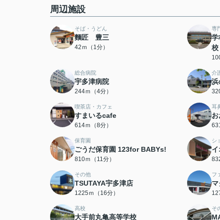
周辺施設
そば・うどん
専
麵匠 豊三
学
42ｍ（1分）
校
1
総合病院
介
宇多津病院
浜
244ｍ（4分）
3
喫茶店・カフェ
耳
すまいるcafe
お
614ｍ（8分）
6
保育園
シ
ごうだ保育園 123for BABYs!
イ
810ｍ（11分）
8
その他
フ
TSUTAYA宇多津店
マ
1225ｍ（16分）
1
高校
そ
大手前丸亀高等学校
M