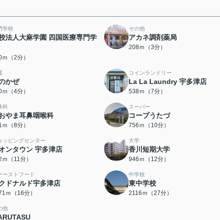
門学校
その他
校法人大麻学園 四国医療専門学
アカネ調剤薬局
208ｍ（3分）
00ｍ（2分）
護
コインランドリー
のかぜ
La La Laundry 宇多津店
20ｍ（4分）
538ｍ（7分）
鼻科
スーパー
おやま耳鼻咽喉科
コープうたづ
31ｍ（8分）
756ｍ（10分）
ョッピングセンター
大学
オンタウン 宇多津店
香川短期大学
32ｍ（11分）
946ｍ（12分）
ァーストフード
中学校
クドナルド宇多津店
東中学校
271ｍ（16分）
2116ｍ（27分）
の他
ARUTASU