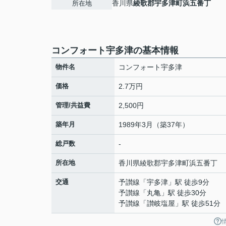
香川県
綾歌郡宇多津町
浜五番丁
所在地
コンフォート宇多津の基本情報
物件名
コンフォート宇多津
価格
2.7万円
管理/共益費
2,500円
築年月
1989年3月（築37年）
総戸数
-
所在地
香川県
綾歌郡宇多津町
浜五番丁
交通
予讃線
「
宇多津
」駅 徒歩9分
予讃線
「
丸亀
」駅 徒歩30分
予讃線
「
讃岐塩屋
」駅 徒歩51分