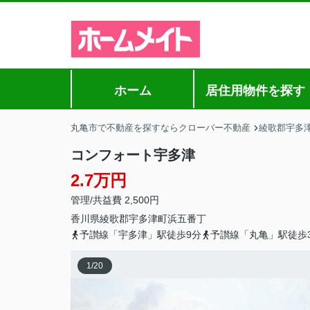
ホーム
居住用物件を探す
丸亀市で不動産を探すならクローバー不動産
綾歌郡宇多
コンフォート宇多津
2.7万円
管理/共益費 2,500円
香川県
綾歌郡宇多津町
浜五番丁
予讃線「宇多津」駅徒歩9分
予讃線「丸亀」駅徒歩3
1
/
20