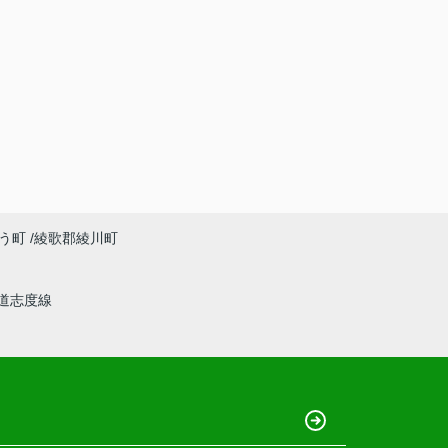
う町
綾歌郡綾川町
道志度線