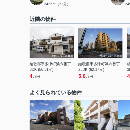
2423ｍ（31分）
2
近隣の物件
綾歌郡宇多津町浜六番丁
綾歌郡宇多津町浜六番丁
3DK (56.31㎡)
2LDK (62.17㎡)
3
4
5.8
4
万円
万円
よく見られている物件