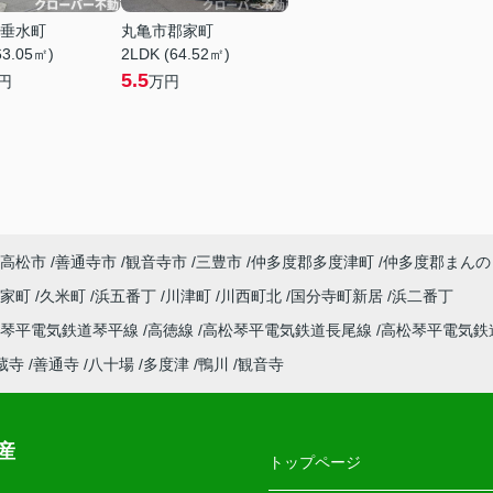
垂水町
丸亀市郡家町
63.05㎡)
2LDK (64.52㎡)
5.5
円
万円
高松市
善通寺市
観音寺市
三豊市
仲多度郡多度津町
仲多度郡まんの
郡家町
久米町
浜五番丁
川津町
川西町北
国分寺町新居
浜二番丁
松琴平電気鉄道琴平線
高徳線
高松琴平電気鉄道長尾線
高松琴平電気鉄
蔵寺
善通寺
八十場
多度津
鴨川
観音寺
産
トップページ