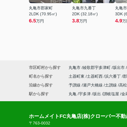
丸亀市郡家町
丸亀市九番丁
丸亀市
2LDK (70.95㎡)
2DK (32.18㎡)
3DK (
6.5
3.8
4.9
万円
万円
万
市区町村から探す
丸亀市
綾歌郡宇多津町
坂出市
町名から探す
土器町東
土器町西
浜六番丁
沿線から探す
予讃線
瀬戸大橋線
土讃線
高
駅から探す
丸亀
宇多津
坂出
讃岐塩屋
金
ホームメイトFC丸亀店(株)クローバー不動
〒763-0032