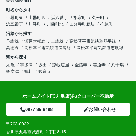
綾歌郡綾川町
町名から探す
土器町東
土器町西
浜六番丁
郡家町
久米町
浜五番丁
川津町
川西町北
国分寺町新居
柞原町
沿線から探す
予讃線
瀬戸大橋線
土讃線
高松琴平電気鉄道琴平線
高徳線
高松琴平電気鉄道長尾線
高松琴平電気鉄道志度線
駅から探す
丸亀
宇多津
坂出
讃岐塩屋
金蔵寺
善通寺
八十場
多度津
鴨川
観音寺
ホームメイトFC丸亀店(株)クローバー不動産
0877-85-8488
お問い合わせ
〒763-0032
香川県丸亀市城西町２丁目8-15