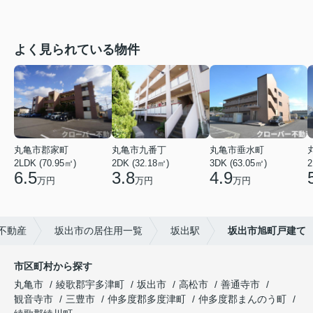
よく見られている物件
丸亀市郡家町
丸亀市九番丁
丸亀市垂水町
2LDK (70.95㎡)
2DK (32.18㎡)
3DK (63.05㎡)
2
6.5
3.8
4.9
万円
万円
万円
不動産
坂出市の居住用一覧
坂出駅
坂出市旭町戸建て
市区町村から探す
丸亀市
綾歌郡宇多津町
坂出市
高松市
善通寺市
観音寺市
三豊市
仲多度郡多度津町
仲多度郡まんのう町