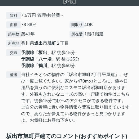
【外観】
7.5万円 管理/共益費 -
賃料
78.88㎡
4DK
面積
間取り
築41年
1階/1階建
築年数
所在階
香川県
坂出市
旭町
２丁目
所在地
予讃線
「
坂出
」駅 徒歩15分
交通
予讃線
「
八十場
」駅 徒歩25分
予讃線
「
鴨川
」駅 徒歩50分
当社イチオシの物件の「坂出市旭町2丁目平屋建」。ぜ
備考
ひ一度ご覧ください。家から470mのところに、薬や日
用品を買うのに便利なコスモス坂出昭和町店がありま
す。外観もきれいなニーズの高い一戸建て物件はこちら
です。徒歩15分で駅へのアクセスができる物件です。
ご自分の希望に近い物件情報を豊富に取り揃えています
ので、あなたが夢見ている物件がきっと見つかります
よ。お気軽にお尋ね下さい。
坂出市旭町戸建てのコメント(おすすめポイント)