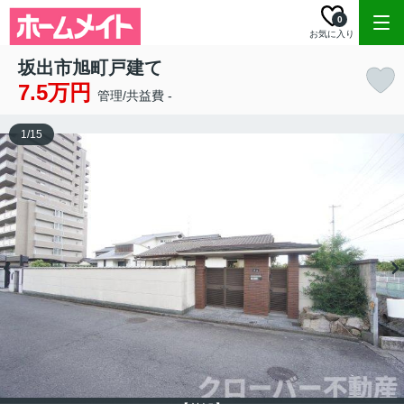
0
お気に入り
坂出市旭町戸建て
7.5万円
管理/共益費 -
1
/
15