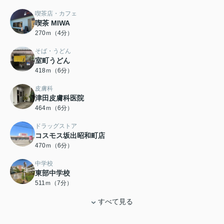
喫茶店・カフェ
喫茶 MIWA
270ｍ（4分）
そば・うどん
室町うどん
418ｍ（6分）
皮膚科
津田皮膚科医院
464ｍ（6分）
ドラッグストア
コスモス坂出昭和町店
470ｍ（6分）
中学校
東部中学校
511ｍ（7分）
すべて見る