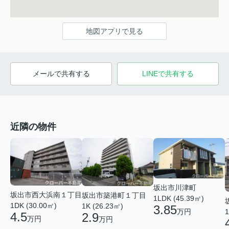
地図アプリで見る
メールで共有する
LINEで共有する
近隣の物件
坂出市川津町
坂出市西大浜南１丁目
坂出市築港町１丁目
1LDK (45.39㎡)
1DK (30.00㎡)
1K (26.23㎡)
3.85
万円
1
4.5
2.9
万円
万円