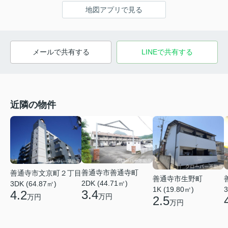
地図アプリで見る
メールで共有する
LINEで共有する
近隣の物件
善通寺市善通寺町
善通寺市文京町２丁目
善通寺市生野町
2DK (44.71㎡)
3DK (64.87㎡)
1K (19.80㎡)
3
3.4
4.2
万円
万円
2.5
万円