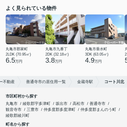
よく見られている物件
丸亀市郡家町
丸亀市九番丁
丸亀市垂水町
2LDK (70.95㎡)
2DK (32.18㎡)
3DK (63.05㎡)
2
6.5
3.8
4.9
万円
万円
万円
ー不動産
善通寺市の居住用一覧
金蔵寺駅
コート川北
市区町村から探す
丸亀市
綾歌郡宇多津町
坂出市
高松市
善通寺市
観音寺市
三豊市
仲多度郡多度津町
仲多度郡まんのう町
綾歌郡綾川町
町名から探す