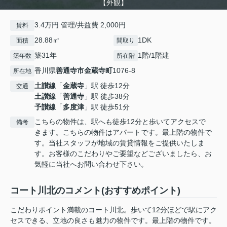
【外観】
3.4万円 管理/共益費 2,000円
賃料
28.88㎡
1DK
面積
間取り
築31年
1階/1階建
築年数
所在階
香川県
善通寺市
金蔵寺町
1076-8
所在地
土讃線
「
金蔵寺
」駅 徒歩12分
交通
土讃線
「
善通寺
」駅 徒歩38分
予讃線
「
多度津
」駅 徒歩51分
こちらの物件は、駅へも徒歩12分と歩いてアクセスで
備考
きます。こちらの物件はアパートです。最上階の物件で
す。当社スタッフが地域の賃貸情報をご提供いたしま
す。お客様のこだわりやご要望などございましたら、お
気軽に当社へお問い合わせ下さい。
コート川北のコメント(おすすめポイント)
こだわりポイント満載のコート川北。歩いて12分ほどで駅にアク
セスできる、立地の良さも魅力の物件です。最上階の物件です。