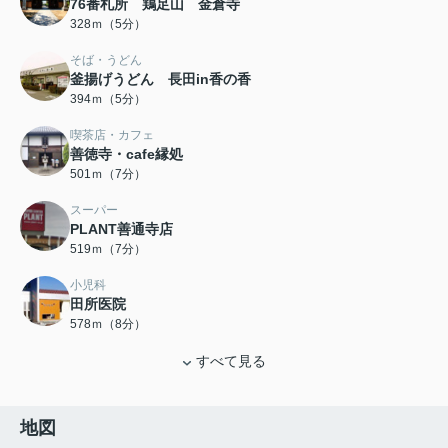
76番札所 鶏足山 金倉寺
328ｍ（5分）
そば・うどん
釜揚げうどん 長田in香の香
394ｍ（5分）
喫茶店・カフェ
善徳寺・cafe縁処
501ｍ（7分）
スーパー
PLANT善通寺店
519ｍ（7分）
小児科
田所医院
578ｍ（8分）
すべて見る
地図