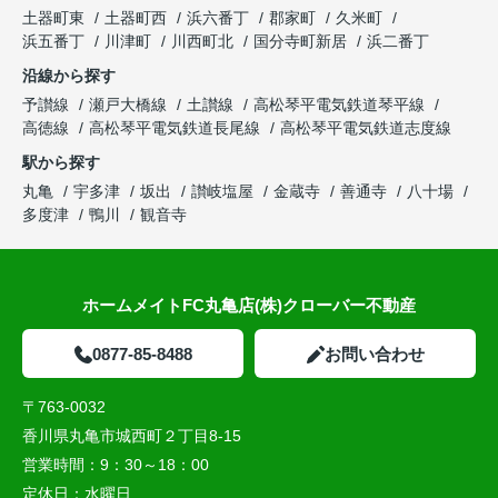
土器町東
土器町西
浜六番丁
郡家町
久米町
浜五番丁
川津町
川西町北
国分寺町新居
浜二番丁
沿線から探す
予讃線
瀬戸大橋線
土讃線
高松琴平電気鉄道琴平線
高徳線
高松琴平電気鉄道長尾線
高松琴平電気鉄道志度線
駅から探す
丸亀
宇多津
坂出
讃岐塩屋
金蔵寺
善通寺
八十場
多度津
鴨川
観音寺
ホームメイトFC丸亀店(株)クローバー不動産
0877-85-8488
お問い合わせ
〒763-0032
香川県丸亀市城西町２丁目8-15
営業時間：
9：30～18：00
定休日：
水曜日