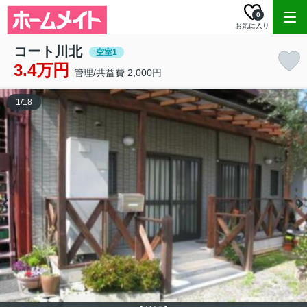
0
お気に入り
コート川北
空室1
3.4万円
管理/共益費 2,000円
1
/
18