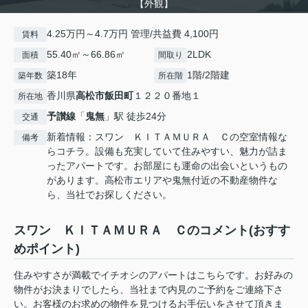
【外観】
4.25万円～4.7万円 管理/共益費 4,100円
賃料
55.40㎡～66.86㎡
2LDK
面積
間取り
築18年
1階/2階建
築年数
所在階
香川県
高松市
飯田町
１２２０番地１
所在地
予讃線
「
鬼無
」駅 徒歩24分
交通
新着情報：スワン ＫＩＴＡＭＵＲＡ Ｃの空室情報な
備考
らコチラ。設備も充実していて住みやすい、魅力が詰ま
ったアパートです。お部屋にも運命の出会いというもの
があります。高松市エリアや鬼無付近の不動産物件な
ら、当社でお探しください。
スワン ＫＩＴＡＭＵＲＡ Ｃのコメント(おすす
めポイント)
住みやすさが満載でイチオシのアパートはこちらです。お好みの
物件がお決まりでしたら、当社まで内見のご予約をご連絡下さ
い。お客様のお求めの物件を見つけるお手伝いをさせて頂きま