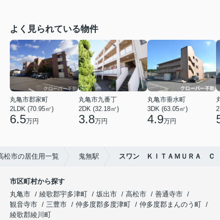
よく見られている物件
丸亀市郡家町
丸亀市九番丁
丸亀市垂水町
2LDK (70.95㎡)
2DK (32.18㎡)
3DK (63.05㎡)
2
6.5
3.8
4.9
万円
万円
万円
高松市の居住用一覧
鬼無駅
スワン ＫＩＴＡＭＵＲＡ Ｃ
市区町村から探す
丸亀市
綾歌郡宇多津町
坂出市
高松市
善通寺市
観音寺市
三豊市
仲多度郡多度津町
仲多度郡まんのう町
綾歌郡綾川町