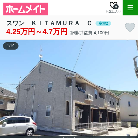
0
お気に入り
スワン ＫＩＴＡＭＵＲＡ Ｃ
空室2
4.25万円～4.7万円
管理/共益費 4,100円
1
/
19