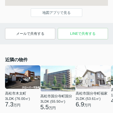
地図アプリで見る
メールで共有する
LINEで共有する
近隣の物件
高松市木太町
高松市国分寺町福家
1
高松市国分寺町国分
3LDK (76.00㎡)
2LDK (53.61㎡)
3LDK (55.50㎡)
7.3
6.9
万円
万円
5.5
万円