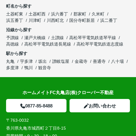
町名から探す
土器町東
土器町西
浜六番丁
郡家町
久米町
浜五番丁
川津町
川西町北
国分寺町新居
浜二番丁
沿線から探す
予讃線
瀬戸大橋線
土讃線
高松琴平電気鉄道琴平線
高徳線
高松琴平電気鉄道長尾線
高松琴平電気鉄道志度線
駅から探す
丸亀
宇多津
坂出
讃岐塩屋
金蔵寺
善通寺
八十場
多度津
鴨川
観音寺
ホームメイトFC丸亀店(株)クローバー不動産
0877-85-8488
お問い合わせ
〒763-0032
香川県丸亀市城西町２丁目8-15
営業時間：
9：30～18：00