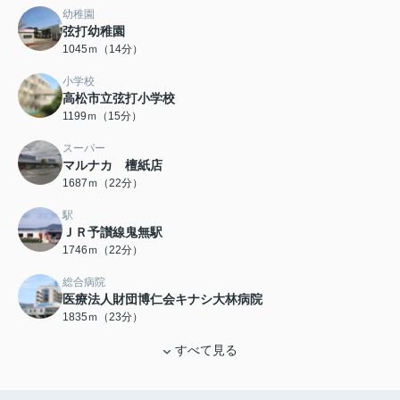
幼稚園
弦打幼稚園
1045ｍ（14分）
小学校
高松市立弦打小学校
1199ｍ（15分）
スーパー
マルナカ 檀紙店
1687ｍ（22分）
駅
ＪＲ予讃線鬼無駅
1746ｍ（22分）
総合病院
医療法人財団博仁会キナシ大林病院
1835ｍ（23分）
すべて見る