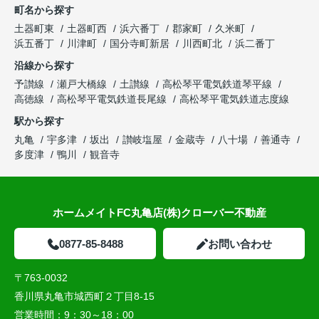
町名から探す
土器町東
土器町西
浜六番丁
郡家町
久米町
浜五番丁
川津町
国分寺町新居
川西町北
浜二番丁
沿線から探す
予讃線
瀬戸大橋線
土讃線
高松琴平電気鉄道琴平線
高徳線
高松琴平電気鉄道長尾線
高松琴平電気鉄道志度線
駅から探す
丸亀
宇多津
坂出
讃岐塩屋
金蔵寺
八十場
善通寺
多度津
鴨川
観音寺
ホームメイトFC丸亀店(株)クローバー不動産
0877-85-8488
お問い合わせ
〒763-0032
香川県丸亀市城西町２丁目8-15
営業時間：
9：30～18：00