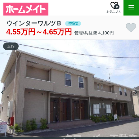
0
お気に入り
ウインターワルツＢ
空室2
4.55万円～4.65万円
管理/共益費 4,100円
1
/
19