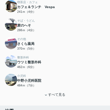
喫茶店・カフェ
カフェ＆ランチ Vespa
241ｍ（4分）
そば・うどん
麦のへそ
286ｍ（4分）
その他
さくら薬局
370ｍ（5分）
整形外科
ウツミ整形外科
462ｍ（6分）
小児科
中野小児科医院
484ｍ（7分）
すべて見る