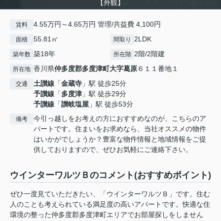
【外観】
4.55万円～4.65万円 管理/共益費 4,100円
賃料
55.81㎡
2LDK
面積
間取り
築18年
2階/2階建
築年数
所在階
香川県
仲多度郡多度津町
大字葛原
６１１番地１
所在地
土讃線
「
金蔵寺
」駅 徒歩25分
交通
予讃線
「
多度津
」駅 徒歩29分
予讃線
「
讃岐塩屋
」駅 徒歩53分
今引っ越しをお考えの方におすすめなのが、こちらのア
備考
パートです。住まいをお求めなら、当社オススメの物件
はいかがでしょうか？豊富な物件情報と地域情報をご提
供しておりますので、ぜひお気軽にご連絡下さい。
ウインターワルツＢのコメント(おすすめポイント)
ぜひ一度見ていただきたい、「ウインターワルツＢ」です。住む
人のことも考えられている満足度の高いアパートです。快適な住
環境の整った仲多度郡多度津町エリアでお部屋探しをしません