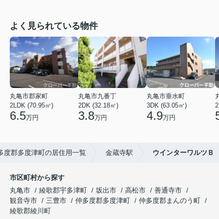
よく見られている物件
丸亀市郡家町
丸亀市九番丁
丸亀市垂水町
2LDK (70.95㎡)
2DK (32.18㎡)
3DK (63.05㎡)
2
6.5
3.8
4.9
万円
万円
万円
多度郡多度津町の居住用一覧
金蔵寺駅
ウインターワルツＢ
市区町村から探す
丸亀市
綾歌郡宇多津町
坂出市
高松市
善通寺市
観音寺市
三豊市
仲多度郡多度津町
仲多度郡まんのう町
綾歌郡綾川町