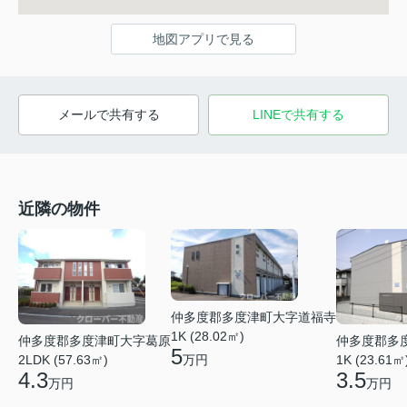
地図アプリで見る
メールで共有する
LINEで共有する
近隣の物件
仲多度郡多度津町大字道福寺
1K (28.02㎡)
仲多度郡多度津町大字葛原
仲多度郡多
5
万円
2LDK (57.63㎡)
1K (23.61㎡
4.3
3.5
万円
万円