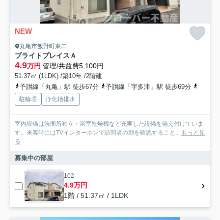
NEW
丸亀市飯野町東二
ブライトプレイスＡ
4.9
万円
管理/共益費5,100円
51.37㎡ (1LDK) /築10年 /2階建
予讃線「丸亀」駅 徒歩67分
予讃線「宇多津」駅 徒歩69分
予讃線
駐輪場
浄化槽排水
室内設備は洗面所独立・浴室乾燥機など充実した設備を備え付けていま
す。来客時にはTVインターホンで訪問者の顔を確認すること...
もっと見
る
募集中の部屋
102
4.9万円
1階 / 51.37㎡ / 1LDK