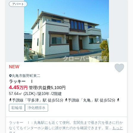
アパート
NEW
丸亀市飯野町東二
ラッキー Ⅰ
4.45
万円
管理/共益費5,100円
57.64㎡ (2LDK) /築10年 /2階建
予讃線「宇多津」駅 徒歩51分
予讃線「丸亀」駅 徒歩52分
予讃線
駐輪場
浄化槽排水
ラッキー Ⅰ：丸亀駅にも近くて便利。玄関先まで覗き穴を覗きに行か
なくてもインターホン越しに誰が来たのかを確認できます。室...
もっと