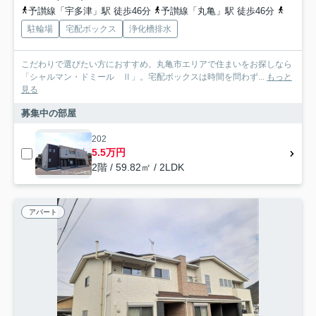
予讃線「宇多津」駅 徒歩46分
予讃線「丸亀」駅 徒歩46分
予讃線
駐輪場
宅配ボックス
浄化槽排水
こだわりで選びたい方におすすめ。丸亀市エリアで住まいをお探しなら
「シャルマン・ドミール Ⅱ」。宅配ボックスは時間を問わず...
もっと
見る
募集中の部屋
202
5.5万円
2階 / 59.82㎡ / 2LDK
アパート