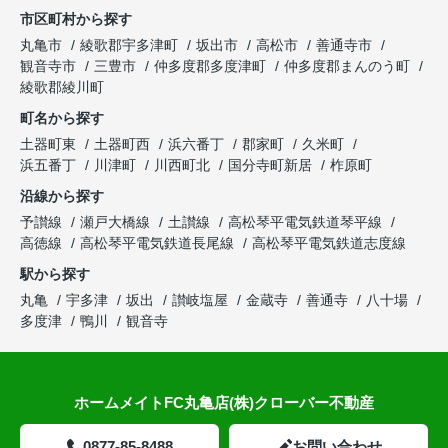
市区町村から探す
丸亀市
綾歌郡宇多津町
坂出市
高松市
善通寺市
観音寺市
三豊市
仲多度郡多度津町
仲多度郡まんのう町
綾歌郡綾川町
町名から探す
土器町東
土器町西
浜六番丁
郡家町
久米町
浜五番丁
川津町
川西町北
国分寺町新居
柞原町
沿線から探す
予讃線
瀬戸大橋線
土讃線
高松琴平電気鉄道琴平線
高徳線
高松琴平電気鉄道長尾線
高松琴平電気鉄道志度線
駅から探す
丸亀
宇多津
坂出
讃岐塩屋
金蔵寺
善通寺
八十場
多度津
鴨川
観音寺
ホームメイトFC丸亀店(株)クローバー不動産
0877-85-8488
お問い合わせ