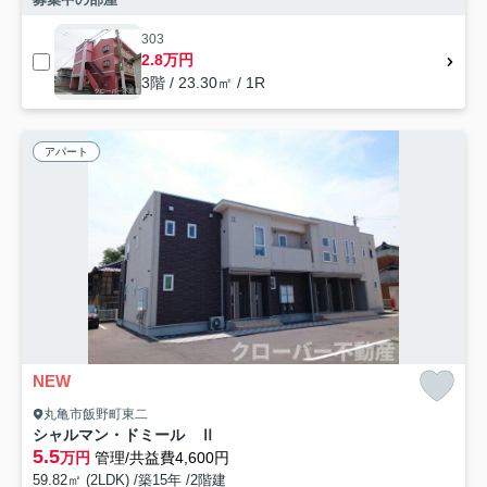
303
2.8万円
3階 / 23.30㎡ / 1R
アパート
NEW
丸亀市飯野町東二
シャルマン・ドミール Ⅱ
5.5
万円
管理/共益費4,600円
59.82㎡ (2LDK) /築15年 /2階建