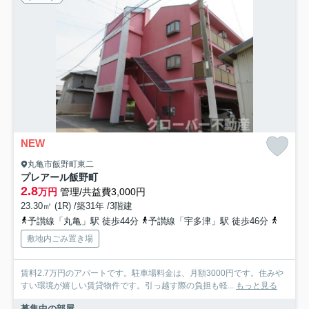
NEW
丸亀市飯野町東二
プレアール飯野町
2.8
万円
管理/共益費3,000円
23.30㎡ (1R) /築31年 /3階建
予讃線「丸亀」駅 徒歩44分
予讃線「宇多津」駅 徒歩46分
予讃線
敷地内ごみ置き場
賃料2.7万円のアパートです。駐車場料金は、月額3000円です。住みや
すい環境が嬉しい賃貸物件です。引っ越す際の負担も軽...
もっと見る
募集中の部屋