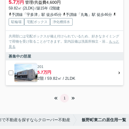
5.7
万円
管理/共益費4,600円
59.82㎡ (2LDK) /築15年 /2階建
予讃線「宇多津」駅 徒歩45分
予讃線「丸亀」駅 徒歩46分
予讃線
駐輪場
宅配ボックス
浄化槽排水
共用部には宅配ボックスが備え付けられているため、好きなタイミング
で荷物を受け取ることができます。室内設備は洗面所独立・浴...
もっと
見る
募集中の部屋
201
5.7万円
2階 / 59.82㎡ / 2LDK
1
市で不動産を探すならクローバー不動産
飯野町東二の居住用一覧