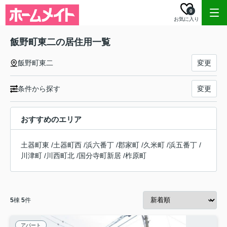
0
お気に入り
飯野町東二の居住用一覧
飯野町東二
変更
条件から探す
変更
おすすめのエリア
土器町東
/
土器町西
/
浜六番丁
/
郡家町
/
久米町
/
浜五番丁
/
川津町
/
川西町北
/
国分寺町新居
/
柞原町
5
棟
5
件
アパート