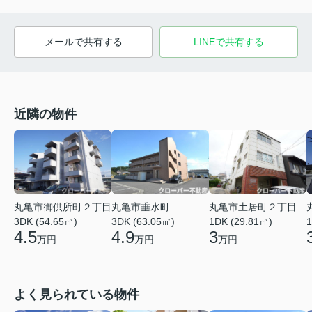
メールで共有する
LINEで共有する
近隣の物件
丸亀市垂水町
丸亀市御供所町２丁目
丸亀市土居町２丁目
3DK (63.05㎡)
3DK (54.65㎡)
1DK (29.81㎡)
1
4.9
4.5
3
万円
万円
万円
よく見られている物件