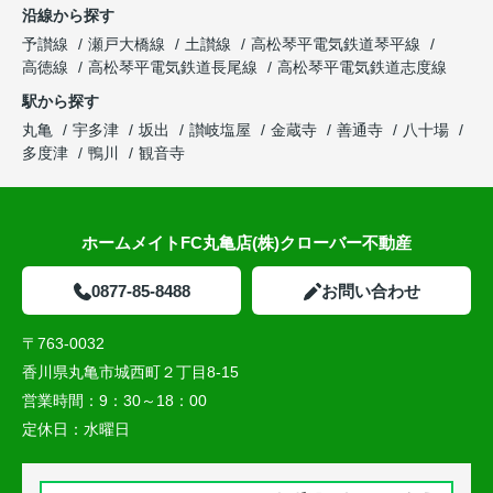
沿線から探す
予讃線
瀬戸大橋線
土讃線
高松琴平電気鉄道琴平線
高徳線
高松琴平電気鉄道長尾線
高松琴平電気鉄道志度線
駅から探す
丸亀
宇多津
坂出
讃岐塩屋
金蔵寺
善通寺
八十場
多度津
鴨川
観音寺
ホームメイトFC丸亀店(株)クローバー不動産
0877-85-8488
お問い合わせ
〒763-0032
香川県丸亀市城西町２丁目8-15
営業時間：
9：30～18：00
定休日：
水曜日