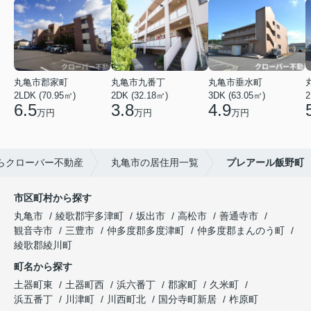
丸亀市郡家町
丸亀市九番丁
丸亀市垂水町
2LDK (70.95㎡)
2DK (32.18㎡)
3DK (63.05㎡)
2
6.5
3.8
4.9
万円
万円
万円
らクローバー不動産
丸亀市の居住用一覧
プレアール飯野町
市区町村から探す
丸亀市
綾歌郡宇多津町
坂出市
高松市
善通寺市
観音寺市
三豊市
仲多度郡多度津町
仲多度郡まんのう町
綾歌郡綾川町
町名から探す
土器町東
土器町西
浜六番丁
郡家町
久米町
浜五番丁
川津町
川西町北
国分寺町新居
柞原町