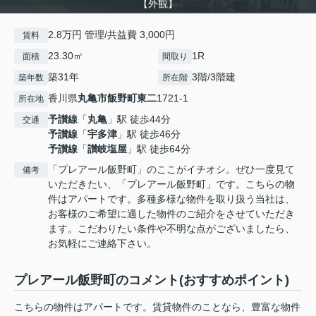
【外観】
2.8万円 管理/共益費 3,000円
賃料
23.30㎡
1R
面積
間取り
築31年
3階/3階建
築年数
所在階
香川県
丸亀市
飯野町東二
1721-1
所在地
予讃線
「
丸亀
」駅 徒歩44分
交通
予讃線
「
宇多津
」駅 徒歩46分
予讃線
「
讃岐塩屋
」駅 徒歩64分
「プレアール飯野町」のここがイチオシ。ぜひ一度見て
備考
いただきたい、「プレアール飯野町」です。こちらの物
件はアパートです。多種多様な物件を取り扱う当社は、
お客様のご希望に適した物件のご紹介をさせていただき
ます。こだわりたい条件や不明な点がございましたら、
お気軽にご連絡下さい。
プレアール飯野町のコメント(おすすめポイント)
こちらの物件はアパートです。賃貸物件のことなら、豊富な物件