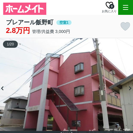
0
お気に入り
プレアール飯野町
空室1
2.8万円
管理/共益費 3,000円
1
/
20