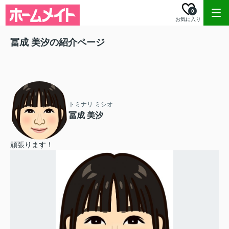
0
お気に入り
冨成 美汐の紹介ページ
トミナリ ミシオ
冨成 美汐
頑張ります！