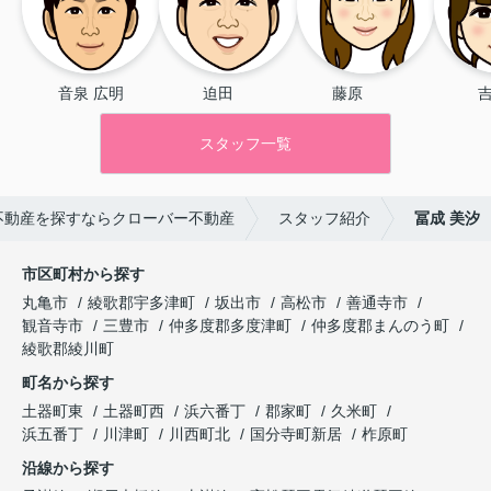
音泉 広明
迫田 　
藤原 　　
吉
スタッフ一覧
不動産を探すならクローバー不動産
スタッフ紹介
冨成 美汐
市区町村から探す
丸亀市
綾歌郡宇多津町
坂出市
高松市
善通寺市
観音寺市
三豊市
仲多度郡多度津町
仲多度郡まんのう町
綾歌郡綾川町
町名から探す
土器町東
土器町西
浜六番丁
郡家町
久米町
浜五番丁
川津町
川西町北
国分寺町新居
柞原町
沿線から探す