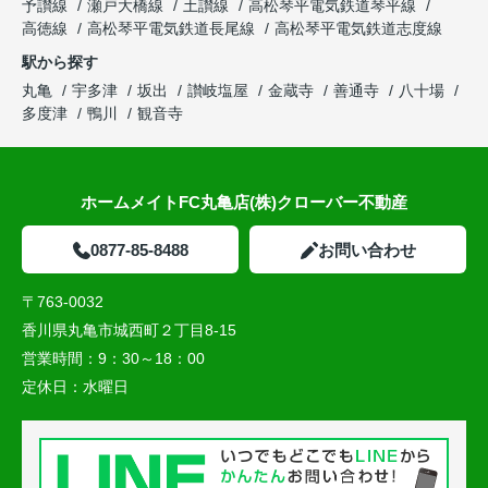
予讃線
瀬戸大橋線
土讃線
高松琴平電気鉄道琴平線
高徳線
高松琴平電気鉄道長尾線
高松琴平電気鉄道志度線
駅から探す
丸亀
宇多津
坂出
讃岐塩屋
金蔵寺
善通寺
八十場
多度津
鴨川
観音寺
ホームメイトFC丸亀店(株)クローバー不動産
0877-85-8488
お問い合わせ
〒763-0032
香川県丸亀市城西町２丁目8-15
営業時間：
9：30～18：00
定休日：
水曜日