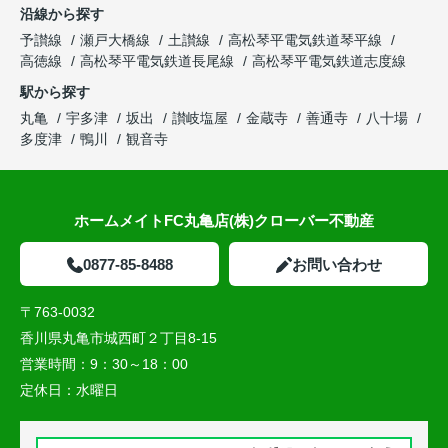
沿線から探す
予讃線
瀬戸大橋線
土讃線
高松琴平電気鉄道琴平線
高徳線
高松琴平電気鉄道長尾線
高松琴平電気鉄道志度線
駅から探す
丸亀
宇多津
坂出
讃岐塩屋
金蔵寺
善通寺
八十場
多度津
鴨川
観音寺
ホームメイトFC丸亀店(株)クローバー不動産
0877-85-8488
お問い合わせ
〒763-0032
香川県丸亀市城西町２丁目8-15
営業時間：
9：30～18：00
定休日：
水曜日