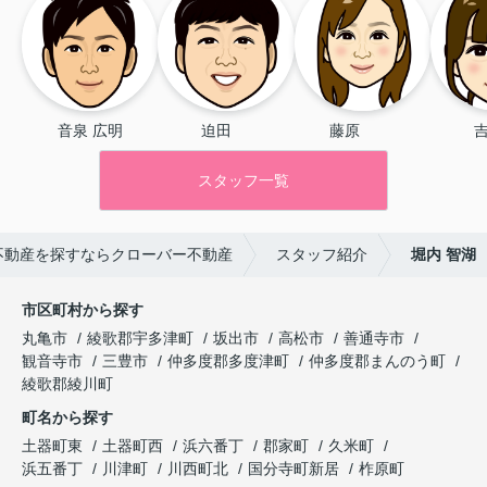
スムーズさはありえなかったと思い
ます。本当に感謝しかありません！
本当にありがとうございました。
音泉 広明
迫田 　
藤原 　　
吉
スタッフ一覧
不動産を探すならクローバー不動産
スタッフ紹介
堀内 智湖
市区町村から探す
丸亀市
綾歌郡宇多津町
坂出市
高松市
善通寺市
観音寺市
三豊市
仲多度郡多度津町
仲多度郡まんのう町
綾歌郡綾川町
町名から探す
土器町東
土器町西
浜六番丁
郡家町
久米町
浜五番丁
川津町
川西町北
国分寺町新居
柞原町