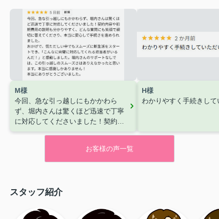
M様
H様
今回、急な引っ越しにもかかわら
わかりやすく手続きして
ず、堀内さんは驚くほど迅速で丁寧
に対応してくださいました！契約内
容や初期費用の説明も分かりやす
く、どんな質問にも笑顔で親切に答
お客様の声一覧
えてくださり、本当に安心して手続
きを進められました。
おかげで、
慌ただしい中でもスムーズに新生活
をスタートでき、「こんなに完璧に
スタッフ紹介
対応してくれる担当者がいるん
だ！」と感動しました。堀内さんの
サポートなしでは、この引っ越しの