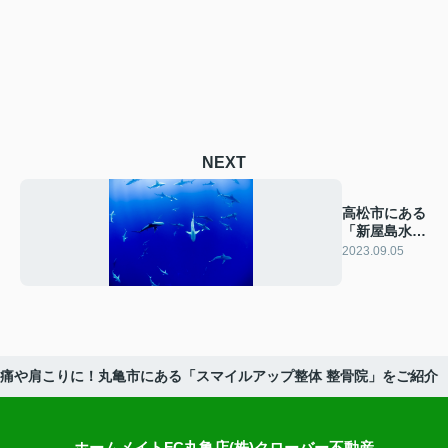
NEXT
高松市にある
「新屋島水族
館」をご紹
2023.09.05
介！
痛や肩こりに！丸亀市にある「スマイルアップ整体 整骨院」をご紹介
ホームメイトFC丸亀店(株)クローバー不動産