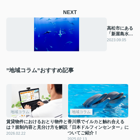
NEXT
高松市にある
「新屋島水族
館」をご紹
2023.09.05
介！
”地域コラム”おすすめ記事
地域コラム
地域コラム
賃貸物件におけるおとり物件と
香川県でイルカと触れ合える
は？規制内容と見分け方を解説
「日本ドルフィンセンター」に
ついてご紹介！
2026.02.22
2025.02.13