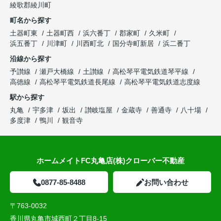
綾歌郡綾川町
町名から探す
土器町東
土器町西
浜六番丁
郡家町
久米町
浜五番丁
川津町
川西町北
国分寺町新居
浜二番丁
沿線から探す
予讃線
瀬戸大橋線
土讃線
高松琴平電気鉄道琴平線
高徳線
高松琴平電気鉄道長尾線
高松琴平電気鉄道志度線
駅から探す
丸亀
宇多津
坂出
讃岐塩屋
金蔵寺
善通寺
八十場
多度津
鴨川
観音寺
ホームメイトFC丸亀店(株)クローバー不動産
0877-85-8488
お問い合わせ
〒763-0032
香川県丸亀市城西町２丁目8-15