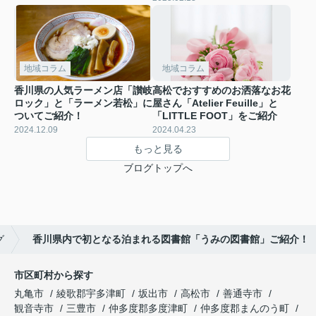
地域コラム
地域コラム
香川県の人気ラーメン店「讃岐
高松でおすすめのお洒落なお花
ロック」と「ラーメン若松」に
屋さん「Atelier Feuille」と
ついてご紹介！
「LITTLE FOOT」をご紹介
2024.12.09
2024.04.23
もっと見る
ブログトップへ
グ
香川県内で初となる泊まれる図書館「うみの図書館」ご紹介！
市区町村から探す
丸亀市
綾歌郡宇多津町
坂出市
高松市
善通寺市
観音寺市
三豊市
仲多度郡多度津町
仲多度郡まんのう町