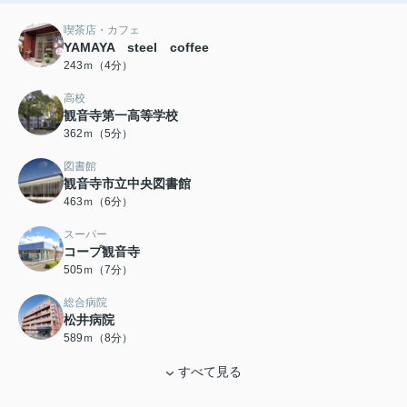
喫茶店・カフェ
YAMAYA steel coffee
243ｍ（4分）
高校
観音寺第一高等学校
362ｍ（5分）
図書館
観音寺市立中央図書館
463ｍ（6分）
スーパー
コープ観音寺
505ｍ（7分）
総合病院
松井病院
589ｍ（8分）
すべて見る