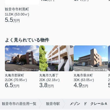
観音寺市村黒町
1LDK (53.00㎡)
5.5
万円
よく見られている物件
丸亀市郡家町
丸亀市九番丁
丸亀市垂水町
2LDK (70.95㎡)
2DK (32.18㎡)
3DK (63.05㎡)
2
6.5
3.8
4.9
万円
万円
万円
観音寺市の居住用一覧
観音寺駅
メゾン ド クレールＡ