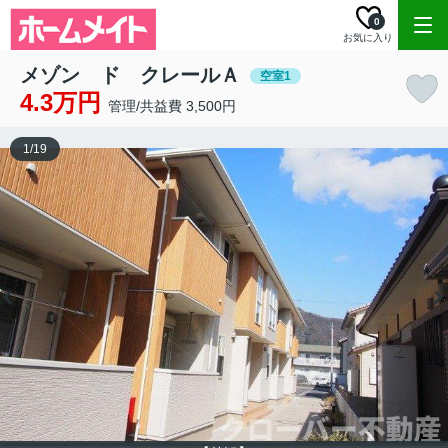
0
お気に入り
メゾン ド クレールＡ
空室1
4.3万円
管理/共益費 3,500円
1
/
19