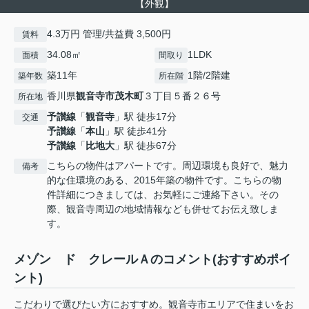
【外観】
4.3万円 管理/共益費 3,500円
賃料
34.08㎡
1LDK
面積
間取り
築11年
1階/2階建
築年数
所在階
香川県
観音寺市
茂木町
３丁目５番２６号
所在地
予讃線
「
観音寺
」駅 徒歩17分
交通
予讃線
「
本山
」駅 徒歩41分
予讃線
「
比地大
」駅 徒歩67分
こちらの物件はアパートです。周辺環境も良好で、魅力
備考
的な住環境のある、2015年築の物件です。こちらの物
件詳細につきましては、お気軽にご連絡下さい。その
際、観音寺周辺の地域情報なども併せてお伝え致しま
す。
メゾン ド クレールＡのコメント(おすすめポイ
ント)
こだわりで選びたい方におすすめ。観音寺市エリアで住まいをお