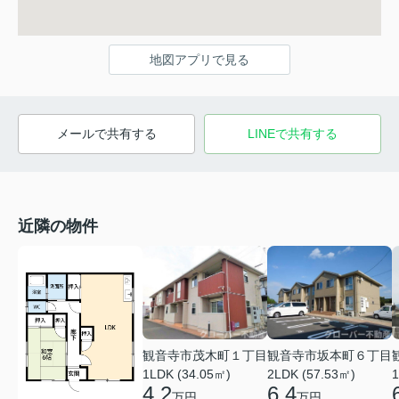
地図アプリで見る
メールで共有する
LINEで共有する
近隣の物件
観音寺市茂木町１丁目
観音寺市坂本町６丁目
1LDK (34.05㎡)
2LDK (57.53㎡)
1
4.2
6.4
万円
万円