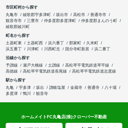
市区町村から探す
丸亀市
綾歌郡宇多津町
坂出市
高松市
善通寺市
観音寺市
三豊市
仲多度郡多度津町
仲多度郡まんのう町
綾歌郡綾川町
町名から探す
土器町東
土器町西
浜六番丁
郡家町
久米町
浜五番丁
川津町
川西町北
国分寺町新居
浜二番丁
沿線から探す
予讃線
瀬戸大橋線
土讃線
高松琴平電気鉄道琴平線
高徳線
高松琴平電気鉄道長尾線
高松琴平電気鉄道志度線
駅から探す
丸亀
宇多津
坂出
讃岐塩屋
金蔵寺
善通寺
八十場
多度津
鴨川
観音寺
ホームメイトFC丸亀店(株)クローバー不動産