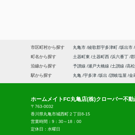
市区町村から探す
丸亀市
綾歌郡宇多津町
坂出市
町名から探す
土器町東
土器町西
浜六番丁
沿線から探す
予讃線
瀬戸大橋線
土讃線
高
駅から探す
丸亀
宇多津
坂出
讃岐塩屋
金
ホームメイトFC丸亀店(株)クローバー不動
〒763-0032
香川県丸亀市城西町２丁目8-15
営業時間：
9：30～18：00
定休日：
水曜日