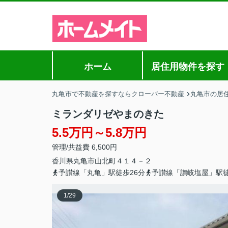
ホーム
居住用物件を探す
丸亀市で不動産を探すならクローバー不動産
丸亀市の居
ミランダリゼやまのきた
5.5万円～5.8万円
管理/共益費 6,500円
香川県
丸亀市
山北町
４１４－２
予讃線「丸亀」駅徒歩26分
予讃線「讃岐塩屋」駅徒
1
/
29