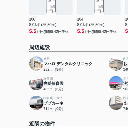
106
104
1
8.01坪 (26.50㎡)
8.01坪 (26.50㎡)
8
5.5
5.5
5
万円(6866.42円/坪)
万円(6866.42円/坪)
周辺施設
歯科
内
マハロ.デンタルクリニック
お
232ｍ（3分）
2
保育園
ク
虎岳保育園
洗
405ｍ（6分）
5
喫茶店・カフェ
総
ブブカ―ネ
ま
714ｍ（9分）
7
近隣の物件