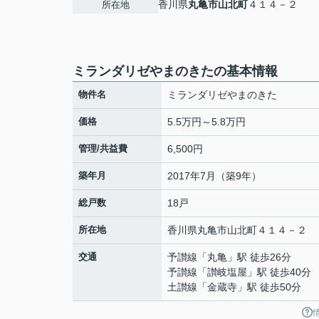
香川県
丸亀市
山北町
４１４－２
所在地
ミランダリゼやまのきたの基本情報
物件名
ミランダリゼやまのきた
価格
5.5万円～5.8万円
管理/共益費
6,500円
築年月
2017年7月（築9年）
総戸数
18戸
所在地
香川県
丸亀市
山北町
４１４－２
交通
予讃線
「
丸亀
」駅 徒歩26分
予讃線
「
讃岐塩屋
」駅 徒歩40分
土讃線
「
金蔵寺
」駅 徒歩50分