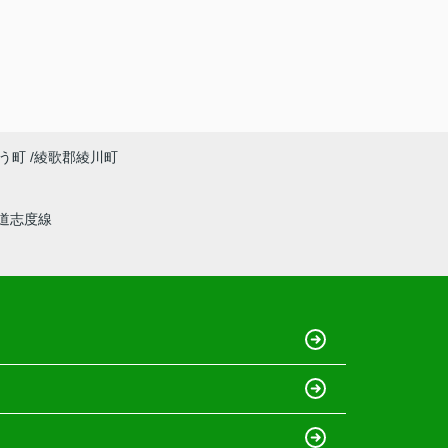
う町
綾歌郡綾川町
道志度線