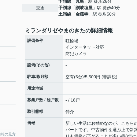
予讃線
「
丸亀
」駅 徒歩26分
予讃線
「
讃岐塩屋
」駅 徒歩40分
交通
土讃線
「
金蔵寺
」駅 徒歩50分
ミランダリゼやまのきたの詳細情報
設備条件
駐輪場
インターネット対応
防犯カメラ
設備(その他)
-
駐車場/月額
空有(6台)/5,500円 (非課税)
用途地域
-
募集戸数 / 総戸数
- / 18戸
取引態様
仲介
備考
新しい生活にお勧めなのが、こちら
パートです。中古物件を選ぶ上で新
情報の見方
りも価格が下がることが多い築8年の