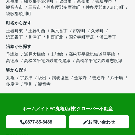
丸亀市
綾歌郡宇多津町
坂出市
高松市
善通寺市
観音寺市
三豊市
仲多度郡多度津町
仲多度郡まんのう町
綾歌郡綾川町
町名から探す
土器町東
土器町西
浜六番丁
郡家町
久米町
浜五番丁
川津町
川西町北
国分寺町新居
浜二番丁
沿線から探す
予讃線
瀬戸大橋線
土讃線
高松琴平電気鉄道琴平線
高徳線
高松琴平電気鉄道長尾線
高松琴平電気鉄道志度線
駅から探す
丸亀
宇多津
坂出
讃岐塩屋
金蔵寺
善通寺
八十場
多度津
鴨川
観音寺
ホームメイトFC丸亀店(株)クローバー不動産
0877-85-8488
お問い合わせ