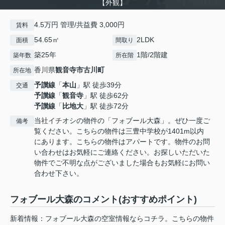
【外観】
4.5万円 管理/共益費 3,000円
賃料
54.65㎡
2LDK
面積
間取り
築25年
1階/2階建
築年数
所在階
香川県
観音寺市
古川町
所在地
予讃線
「
本山
」駅 徒歩39分
交通
予讃線
「
観音寺
」駅 徒歩62分
予讃線
「
比地大
」駅 徒歩72分
当社イチオシの物件の「フォブール大森」。ぜひ一度ご
備考
覧ください。こちらの物件は三豊中学校が1401m以内
にあります。こちらの物件はアパートです。物件のお問
い合わせはお気軽にご連絡ください。お探しいただいた
物件でご不明な点がございました場合もお気軽にお問い
合わせ下さい。
フォブール大森のコメント(おすすめポイント)
新着情報：フォブール大森の空室情報ならコチラ。こちらの物件