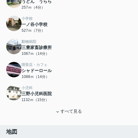
うどん うらら
257ｍ（4分）
小学校
一ノ谷小学校
527ｍ（7分）
動物病院
三豊家畜診療所
1067ｍ（14分）
喫茶店・カフェ
シャドーロール
1088ｍ（14分）
小児科
三野小児科医院
1132ｍ（15分）
すべて見る
地図