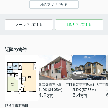
地図アプリで見る
メールで共有する
LINEで共有する
近隣の物件
観音寺市茂木町１丁目
観音寺市坂本町６丁目
1LDK (34.05㎡)
2LDK (57.53㎡)
1
4.2
6.4
万円
万円
観音寺市村黒町