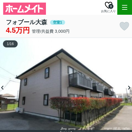
0
お気に入り
フォブール大森
空室1
4.5万円
管理/共益費 3,000円
1
/
16