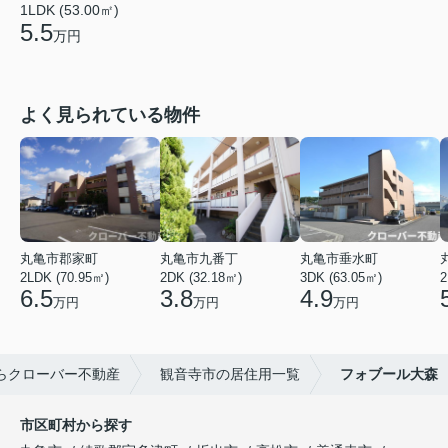
1LDK (53.00㎡)
5.5
万円
よく見られている物件
丸亀市郡家町
丸亀市九番丁
丸亀市垂水町
2LDK (70.95㎡)
2DK (32.18㎡)
3DK (63.05㎡)
2
6.5
3.8
4.9
万円
万円
万円
らクローバー不動産
観音寺市の居住用一覧
フォブール大森
市区町村から探す