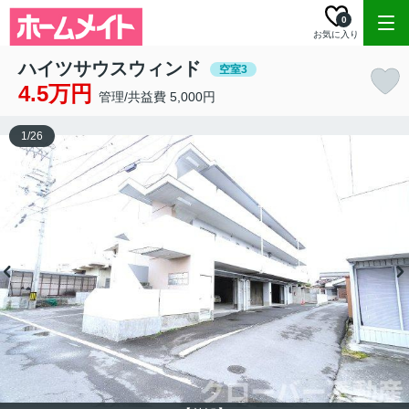
0
お気に入り
ハイツサウスウィンド
空室3
4.5万円
管理/共益費 5,000円
1
/
26