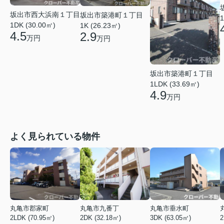
坂出市西大浜南１丁目
坂出市築港町１丁目
1
1DK (30.00㎡)
1K (26.23㎡)
4.5
2.9
万円
万円
坂出市築港町１丁目
1LDK (33.69㎡)
4.9
万円
よく見られている物件
丸亀市郡家町
丸亀市九番丁
丸亀市垂水町
2LDK (70.95㎡)
2DK (32.18㎡)
3DK (63.05㎡)
2