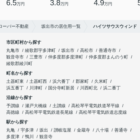
6.5
3.8
4.9
万円
万円
万円
ローバー不動産
坂出市の居住用一覧
ハイツサウスウィンド
市区町村から探す
丸亀市
綾歌郡宇多津町
坂出市
高松市
善通寺市
観音寺市
三豊市
仲多度郡多度津町
仲多度郡まんのう町
綾歌郡綾川町
町名から探す
土器町東
土器町西
浜六番丁
郡家町
久米町
浜五番丁
川津町
国分寺町新居
川西町北
浜二番丁
沿線から探す
予讃線
瀬戸大橋線
土讃線
高松琴平電気鉄道琴平線
高徳線
高松琴平電気鉄道長尾線
高松琴平電気鉄道志度線
駅から探す
丸亀
宇多津
坂出
讃岐塩屋
金蔵寺
八十場
善通寺
多度津
鴨川
観音寺