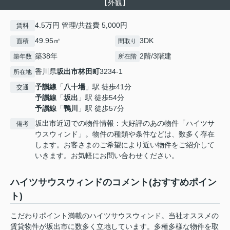
【外観】
4.5万円 管理/共益費 5,000円
賃料
49.95㎡
3DK
面積
間取り
築38年
2階/3階建
築年数
所在階
香川県
坂出市
林田町
3234-1
所在地
予讃線
「
八十場
」駅 徒歩41分
交通
予讃線
「
坂出
」駅 徒歩54分
予讃線
「
鴨川
」駅 徒歩57分
坂出市近辺での物件情報：大好評のあの物件「ハイツサ
備考
ウスウィンド」。物件の種類や条件などは、数多く存在
します。お客さまのご希望により近い物件をご紹介して
いきます。お気軽にお問い合わせください。
ハイツサウスウィンドのコメント(おすすめポイン
ト)
こだわりポイント満載のハイツサウスウィンド。当社オススメの
賃貸物件が坂出市に数多く立地しています。多種多様な物件を取