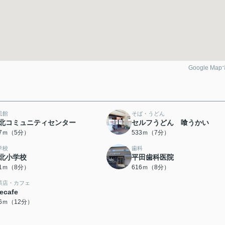
Google Ma
民館
そば・うどん
北コミュニティセンター
セルフうどん 喰うかい
27ｍ（5分）
533ｍ（7分）
学校
歯科
北小学校
平田歯科医院
01ｍ（8分）
616ｍ（8分）
茶店・カフェ
jecafe
96ｍ（12分）