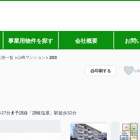
事業用物件を探す
会社概要
お問
山崎マンション
203
住用一覧
印刷する
お気
27分
予讃線「讃岐塩屋」駅徒歩32分