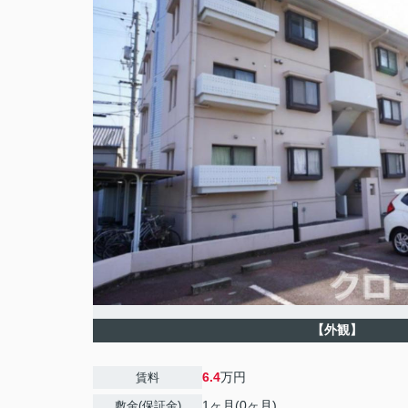
【外観】
6.4
万円
賃料
1ヶ月(0ヶ月)
敷金(保証金)