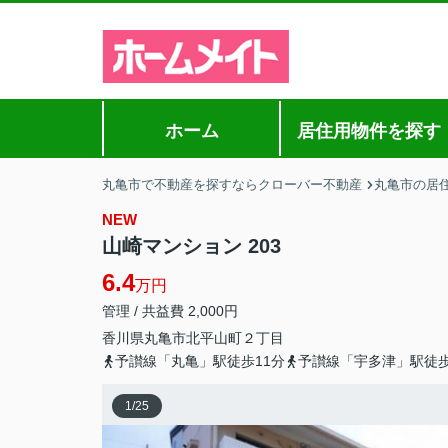
ホーム
居住用物件を探す
丸亀市で不動産を探すならクローバー不動産
丸亀市の居
NEW
山崎マンション 203
6.4
万円
管理 / 共益費 2,000円
香川県
丸亀市
北平山町
２丁目
予讃線「丸亀」駅徒歩11分
予讃線「宇多津」駅徒歩
1
/
25