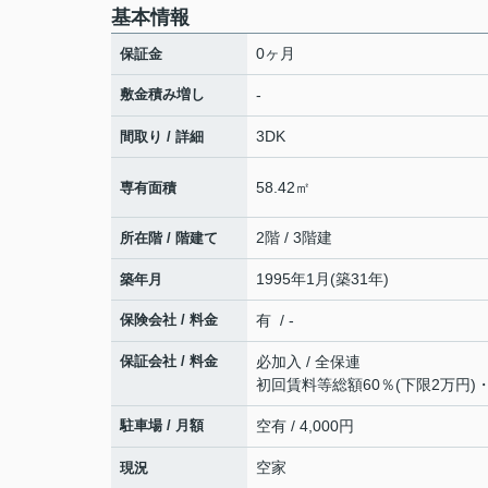
基本情報
0ヶ月
保証金
敷金積み増し
-
3DK
間取り / 詳細
58.42㎡
専有面積
2階 / 3階建
所在階 / 階建て
1995年1月(築31年)
築年月
保険会社 / 料金
有 / -
保証会社 / 料金
必加入 / 全保連
初回賃料等総額60％(下限2万円)
駐車場 / 月額
空有 / 4,000円
空家
現況