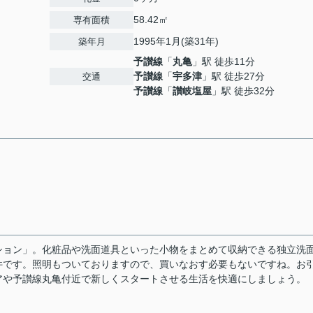
58.42㎡
専有面積
1995年1月(築31年)
築年月
予讃線
「
丸亀
」駅 徒歩11分
予讃線
「
宇多津
」駅 徒歩27分
交通
予讃線
「
讃岐塩屋
」駅 徒歩32分
ション」。化粧品や洗面道具といった小物をまとめて収納できる独立洗
件です。照明もついておりますので、買いなおす必要もないですね。お
アや予讃線丸亀付近で新しくスタートさせる生活を快適にしましょう。