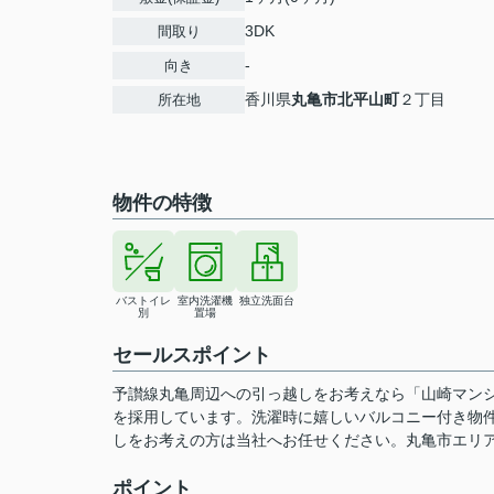
3DK
間取り
-
向き
香川県
丸亀市
北平山町
２丁目
所在地
物件の特徴
バストイレ
室内洗濯機
独立洗面台
別
置場
セールスポイント
予讃線丸亀周辺への引っ越しをお考えなら「山崎マン
を採用しています。洗濯時に嬉しいバルコニー付き物
しをお考えの方は当社へお任せください。丸亀市エリ
ポイント