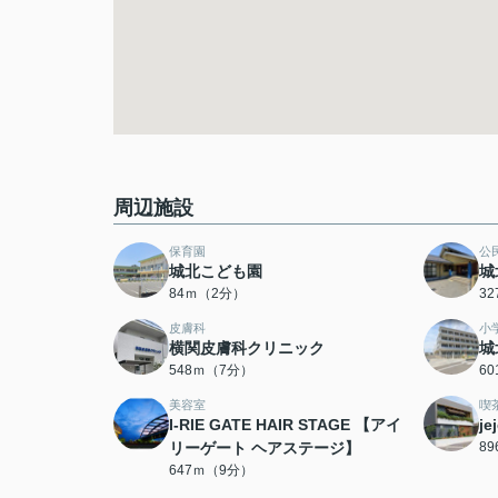
周辺施設
保育園
公
城北こども園
城
84ｍ（2分）
3
皮膚科
小
横関皮膚科クリニック
城
548ｍ（7分）
6
美容室
喫
I-RIE GATE HAIR STAGE 【アイ
je
リーゲート ヘアステージ】
8
647ｍ（9分）