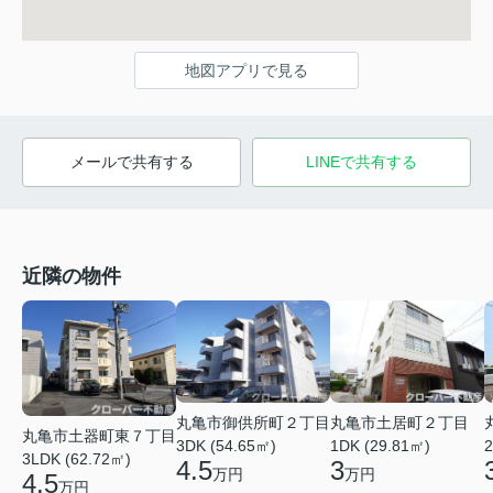
地図アプリで見る
メールで共有する
LINEで共有する
近隣の物件
丸亀市御供所町２丁目
丸亀市土居町２丁目
丸亀市土器町東７丁目
3DK (54.65㎡)
1DK (29.81㎡)
2
3LDK (62.72㎡)
4.5
3
万円
万円
4.5
万円