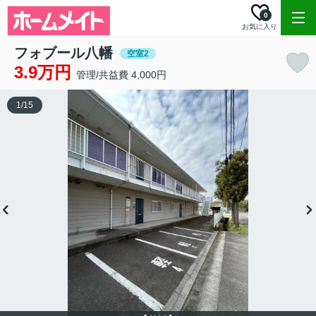
0
お気に入り
フォブール八幡
空室2
3.9万円
管理/共益費 4,000円
1
/
15