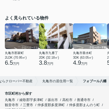
よく見られている物件
丸亀市郡家町
丸亀市九番丁
丸亀市垂水町
2LDK (70.95㎡)
2DK (32.18㎡)
3DK (63.05㎡)
2
6.5
3.8
4.9
万円
万円
万円
ならクローバー不動産
丸亀市の居住用一覧
フォブール八幡
市区町村から探す
丸亀市
綾歌郡宇多津町
坂出市
高松市
善通寺市
観音寺市
三豊市
仲多度郡多度津町
仲多度郡まんのう町