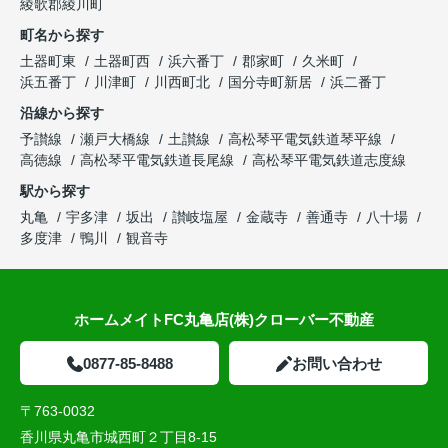
綾歌郡綾川町
町名から探す
土器町東
土器町西
浜六番丁
郡家町
久米町
浜五番丁
川津町
川西町北
国分寺町新居
浜二番丁
沿線から探す
予讃線
瀬戸大橋線
土讃線
高松琴平電気鉄道琴平線
高徳線
高松琴平電気鉄道長尾線
高松琴平電気鉄道志度線
駅から探す
丸亀
宇多津
坂出
讃岐塩屋
金蔵寺
善通寺
八十場
多度津
鴨川
観音寺
ホームメイトFC丸亀店(株)クローバー不動産
0877-85-8488
お問い合わせ
〒763-0032
香川県丸亀市城西町２丁目8-15