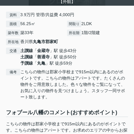
【外観】
3.9万円 管理/共益費 4,000円
賃料
56.25㎡
2LDK
面積
間取り
築33年
1階/2階建
築年数
所在階
香川県
丸亀市
郡家町
所在地
土讃線
「
金蔵寺
」駅 徒歩43分
交通
土讃線
「
善通寺
」駅 徒歩50分
予讃線
「
丸亀
」駅 徒歩59分
こちらの物件は郡家小学校まで915m以内にあるのがポ
備考
イントです。こちらの物件はアパートです。たくさんの
物件をご用意致しました。色々な物件をご覧になって、
お気に入りの物件を見つけましょう。スタッフ一同サポ
ート致します。
フォブール八幡のコメント(おすすめポイント)
こちらの物件は郡家小学校まで915m以内にあるのがポイントで
す。こちらの物件はアパートです。お求めのエリアの中からお探