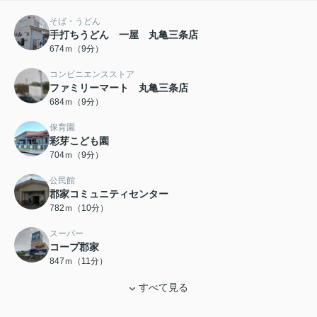
そば・うどん
手打ちうどん 一屋 丸亀三条店
674ｍ（9分）
コンビニエンスストア
ファミリーマート 丸亀三条店
684ｍ（9分）
保育園
彩芽こども園
704ｍ（9分）
公民館
郡家コミュニティセンター
782ｍ（10分）
スーパー
コープ郡家
847ｍ（11分）
すべて見る