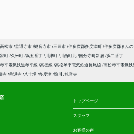
高松市
善通寺市
観音寺市
三豊市
仲多度郡多度津町
仲多度郡まんの
郡家町
久米町
浜五番丁
川津町
川西町北
国分寺町新居
浜二番丁
松琴平電気鉄道琴平線
高徳線
高松琴平電気鉄道長尾線
高松琴平電気鉄
蔵寺
善通寺
八十場
多度津
鴨川
観音寺
産
トップページ
スタッフ
お客様の声