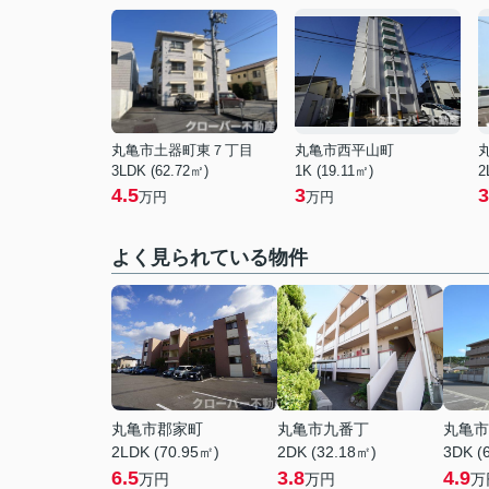
丸亀市土器町東７丁目
丸亀市西平山町
3LDK (62.72㎡)
1K (19.11㎡)
2
4.5
3
3
万円
万円
よく見られている物件
丸亀市郡家町
丸亀市九番丁
丸亀市
2LDK (70.95㎡)
2DK (32.18㎡)
3DK (
6.5
3.8
4.9
万円
万円
万