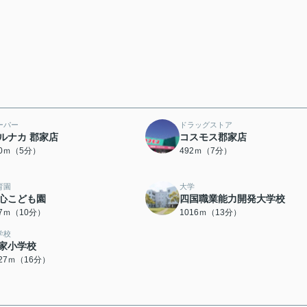
ーパー
ドラッグストア
ルナカ 郡家店
コスモス郡家店
60ｍ（5分）
492ｍ（7分）
育園
大学
心こども園
四国職業能力開発大学校
47ｍ（10分）
1016ｍ（13分）
学校
家小学校
227ｍ（16分）