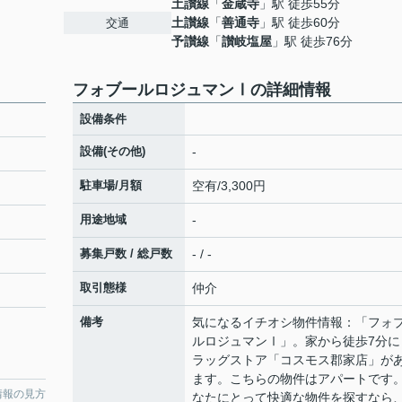
土讃線
「
金蔵寺
」駅 徒歩55分
土讃線
「
善通寺
」駅 徒歩60分
交通
予讃線
「
讃岐塩屋
」駅 徒歩76分
フォブールロジュマンⅠの詳細情報
設備条件
設備(その他)
-
駐車場/月額
空有/3,300円
用途地域
-
募集戸数 / 総戸数
- / -
取引態様
仲介
備考
気になるイチオシ物件情報：「フォ
ルロジュマンⅠ」。家から徒歩7分に
ラッグストア「コスモス郡家店」が
ます。こちらの物件はアパートです
情報の見方
なたにとって快適な物件を探すなら