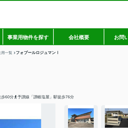
事業用物件を探す
会社概要
お問
フォブールロジュマンⅠ
住用一覧
歩60分
予讃線「讃岐塩屋」駅徒歩76分