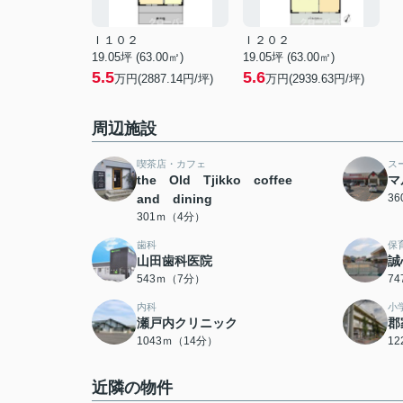
Ｉ１０２
Ｉ２０２
19.05坪 (63.00㎡)
19.05坪 (63.00㎡)
5.5
5.6
万円(2887.14円/坪)
万円(2939.63円/坪)
周辺施設
喫茶店・カフェ
ス
the Old Tjikko coffee
マ
and dining
3
301ｍ（4分）
歯科
保
山田歯科医院
誠
543ｍ（7分）
7
内科
小
瀬戸内クリニック
郡
1043ｍ（14分）
1
近隣の物件