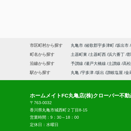
市区町村から探す
丸亀市
綾歌郡宇多津町
坂出市
町名から探す
土器町東
土器町西
浜六番丁
沿線から探す
予讃線
瀬戸大橋線
土讃線
高
駅から探す
丸亀
宇多津
坂出
讃岐塩屋
金
ホームメイトFC丸亀店(株)クローバー不動
〒763-0032
香川県丸亀市城西町２丁目8-15
営業時間：
9：30～18：00
定休日：
水曜日