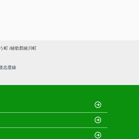
う町
綾歌郡綾川町
道志度線