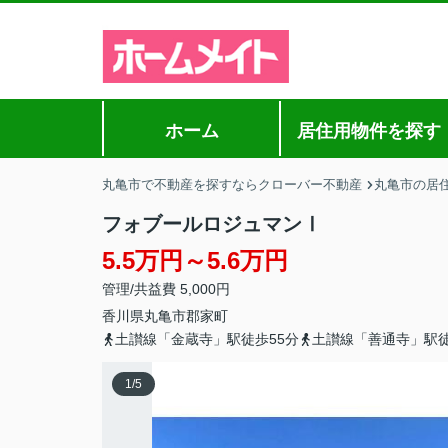
ホーム
居住用物件を探す
丸亀市で不動産を探すならクローバー不動産
丸亀市の居
フォブールロジュマンⅠ
5.5万円～5.6万円
管理/共益費 5,000円
香川県
丸亀市
郡家町
土讃線「金蔵寺」駅徒歩55分
土讃線「善通寺」駅徒
1
/
5