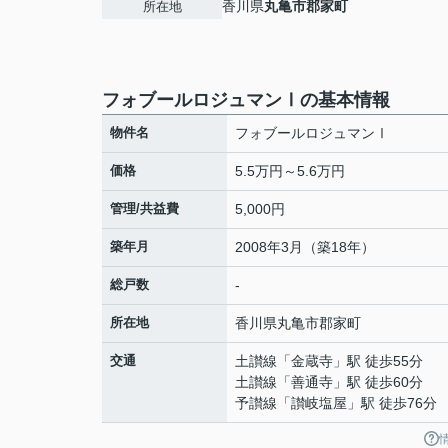
香川県
丸亀市
郡家町
所在地
フォブールロジュマンⅠの基本情報
物件名
フォブールロジュマンⅠ
価格
5.5万円～5.6万円
管理/共益費
5,000円
築年月
2008年3月（築18年）
総戸数
-
所在地
香川県
丸亀市
郡家町
交通
土讃線
「
金蔵寺
」駅 徒歩55分
土讃線
「
善通寺
」駅 徒歩60分
予讃線
「
讃岐塩屋
」駅 徒歩76分