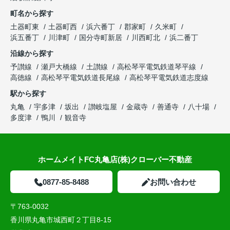
町名から探す
土器町東
土器町西
浜六番丁
郡家町
久米町
浜五番丁
川津町
国分寺町新居
川西町北
浜二番丁
沿線から探す
予讃線
瀬戸大橋線
土讃線
高松琴平電気鉄道琴平線
高徳線
高松琴平電気鉄道長尾線
高松琴平電気鉄道志度線
駅から探す
丸亀
宇多津
坂出
讃岐塩屋
金蔵寺
善通寺
八十場
多度津
鴨川
観音寺
ホームメイトFC丸亀店(株)クローバー不動産
0877-85-8488
お問い合わせ
〒763-0032
香川県丸亀市城西町２丁目8-15