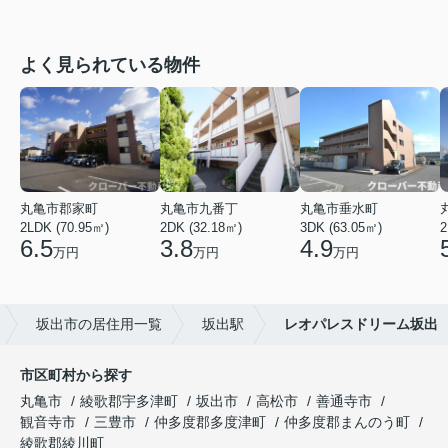
よく見られている物件
丸亀市郡家町
丸亀市九番丁
丸亀市垂水町
2LDK (70.95㎡)
2DK (32.18㎡)
3DK (63.05㎡)
2
6.5
3.8
4.9
万円
万円
万円
坂出市の居住用一覧
坂出駅
レオパレスドリーム坂出
市区町村から探す
丸亀市
綾歌郡宇多津町
坂出市
高松市
善通寺市
観音寺市
三豊市
仲多度郡多度津町
仲多度郡まんのう町
綾歌郡綾川町