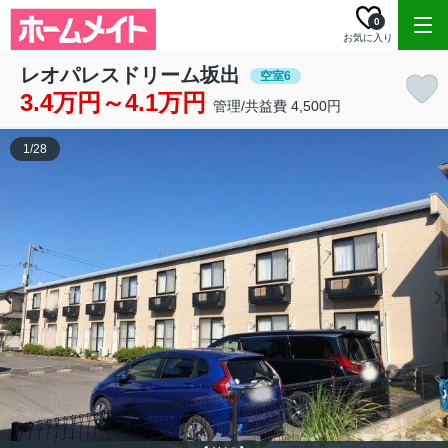
0
お気に入り
レオパレスドリーム坂出
空室6
3.4万円～4.1万円
管理/共益費 4,500円
1
/
28