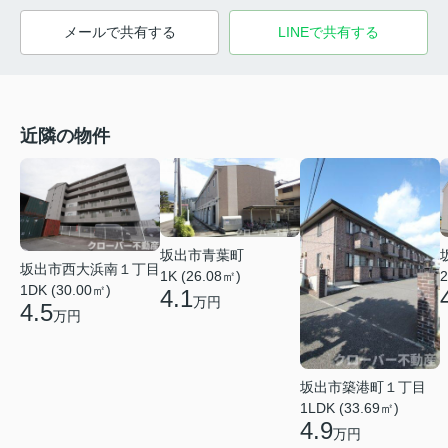
メールで共有する
LINEで共有する
近隣の物件
坂出市青葉町
坂出市西大浜南１丁目
1K (26.08㎡)
2
1DK (30.00㎡)
4.1
万円
4.5
万円
坂出市築港町１丁目
1LDK (33.69㎡)
4.9
万円