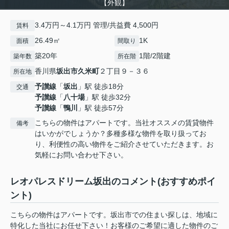
【外観】
3.4万円～4.1万円 管理/共益費 4,500円
賃料
26.49㎡
1K
面積
間取り
築20年
1階/2階建
築年数
所在階
香川県
坂出市
久米町
２丁目９－３６
所在地
予讃線
「
坂出
」駅 徒歩18分
交通
予讃線
「
八十場
」駅 徒歩32分
予讃線
「
鴨川
」駅 徒歩57分
こちらの物件はアパートです。当社オススメの賃貸物件
備考
はいかがでしょうか？多種多様な物件を取り扱ってお
り、利便性の高い物件をご紹介させていただきます。お
気軽にお問い合わせ下さい。
レオパレスドリーム坂出のコメント(おすすめポイ
ント)
こちらの物件はアパートです。坂出市での住まい探しは、地域に
特化した当社にお任せ下さい！お客様のご希望に適した物件のご