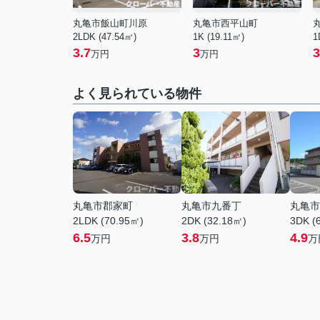
丸亀市飯山町川原
丸亀市西平山町
2LDK (47.54㎡)
1K (19.11㎡)
1
3.7
3
3
万円
万円
よく見られている物件
丸亀市郡家町
丸亀市九番丁
丸亀市
2LDK (70.95㎡)
2DK (32.18㎡)
3DK (
6.5
3.8
4.9
万円
万円
万