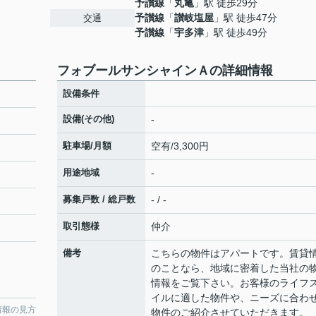
予讃線
「
丸亀
」駅 徒歩29分
予讃線
「
讃岐塩屋
」駅 徒歩47分
交通
予讃線
「
宇多津
」駅 徒歩49分
フォブールサンシャインＡの詳細情報
設備条件
設備(その他)
-
駐車場/月額
空有/3,300円
用途地域
-
募集戸数 / 総戸数
- / -
取引態様
仲介
備考
こちらの物件はアパートです。賃貸
のことなら、地域に密着した当社の
情報をご覧下さい。お客様のライフ
イルに適した物件や、ニーズに合わ
情報の見方
物件のご紹介させていただきます。