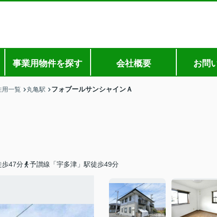
事業用物件を探す
会社概要
お問
フォブールサンシャインＡ
住用一覧
丸亀駅
歩47分
予讃線「宇多津」駅徒歩49分