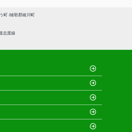
う町
綾歌郡綾川町
道志度線