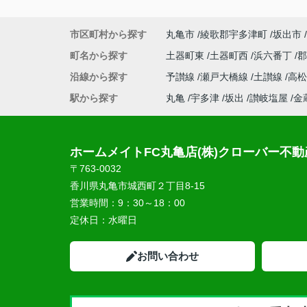
市区町村から探す
丸亀市
綾歌郡宇多津町
坂出市
町名から探す
土器町東
土器町西
浜六番丁
沿線から探す
予讃線
瀬戸大橋線
土讃線
高
駅から探す
丸亀
宇多津
坂出
讃岐塩屋
金
ホームメイトFC丸亀店(株)クローバー不動
〒763-0032
香川県丸亀市城西町２丁目8-15
営業時間：
9：30～18：00
定休日：
水曜日
お問い合わせ