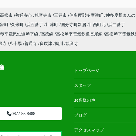
高松市
善通寺市
観音寺市
三豊市
仲多度郡多度津町
仲多度郡まんの
郡家町
久米町
浜五番丁
川津町
国分寺町新居
川西町北
浜二番丁
松琴平電気鉄道琴平線
高徳線
高松琴平電気鉄道長尾線
高松琴平電気鉄
蔵寺
八十場
善通寺
多度津
鴨川
観音寺
産
トップページ
スタッフ
お客様の声
0877-85-8488
ブログ
アクセスマップ