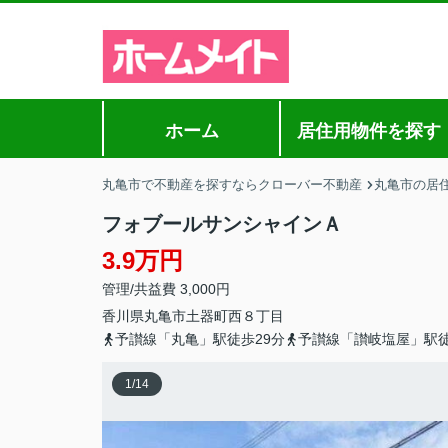
ホーム
居住用物件を探す
丸亀市で不動産を探すならクローバー不動産
丸亀市の居
フォブールサンシャインＡ
3.9万円
管理/共益費 3,000円
香川県
丸亀市
土器町西
８丁目
予讃線「丸亀」駅徒歩29分
予讃線「讃岐塩屋」駅徒
1
/
14