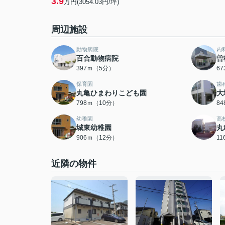
3.9
万円(3054.03円/坪)
周辺施設
動物病院
内
百合動物病院
曽
397ｍ（5分）
6
保育園
歯
丸亀ひまわりこども園
大
798ｍ（10分）
8
幼稚園
高
城東幼稚園
丸
906ｍ（12分）
1
近隣の物件