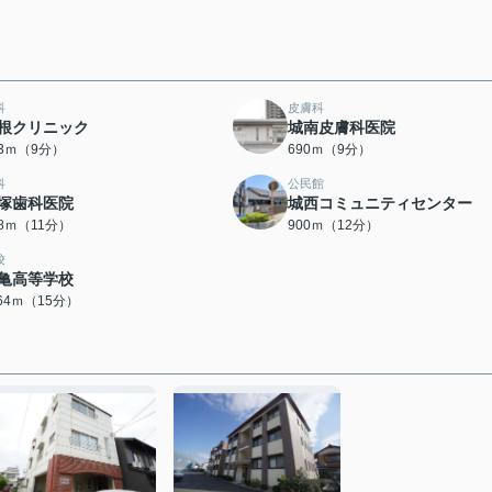
科
皮膚科
根クリニック
城南皮膚科医院
73ｍ（9分）
690ｍ（9分）
科
公民館
塚歯科医院
城西コミュニティセンター
48ｍ（11分）
900ｍ（12分）
校
亀高等学校
164ｍ（15分）