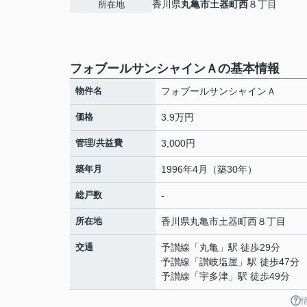
香川県
丸亀市
土器町西
８丁目
所在地
フォブールサンシャインＡの基本情報
物件名
フォブールサンシャインＡ
価格
3.9万円
管理/共益費
3,000円
築年月
1996年4月（築30年）
総戸数
-
所在地
香川県
丸亀市
土器町西
８丁目
交通
予讃線
「
丸亀
」駅 徒歩29分
予讃線
「
讃岐塩屋
」駅 徒歩47分
予讃線
「
宇多津
」駅 徒歩49分