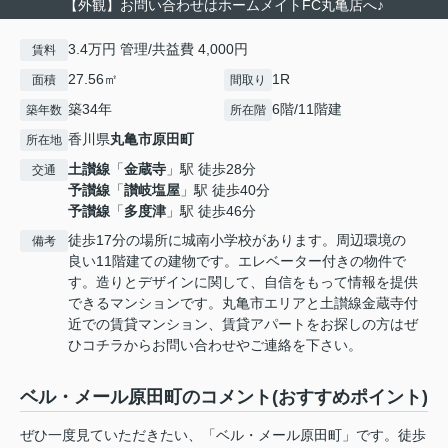
【外観】お問い合わせはホームメイトFC丸亀店へ♪
3.4万円 管理/共益費 4,000円
賃料
27.56㎡
1R
面積
間取り
築34年
6階/11階建
築年数
所在階
香川県
丸亀市
原田町
所在地
土讃線
「
金蔵寺
」駅 徒歩28分
交通
予讃線
「
讃岐塩屋
」駅 徒歩40分
予讃線
「
多度津
」駅 徒歩46分
徒歩17分の場所に城南小学校があります。周辺環境の
備考
良い11階建ての建物です。エレベーター付きの物件で
す。造りとデザインに関して、自信をもって情報を提供
できるマンションです。丸亀市エリアと土讃線金蔵寺付
近での賃貸マンション、賃貸アパートをお探しの方はぜ
ひコチラからお問い合わせやご連絡を下さい。
ベル・メール原田町のコメント(おすすめポイント)
ぜひ一度見ていただきたい、「ベル・メール原田町」です。徒歩