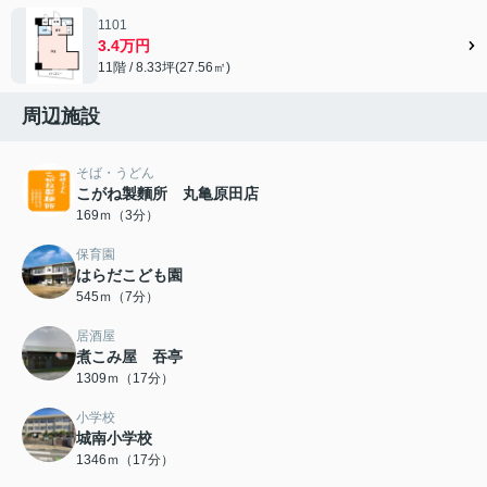
1101
3.4万円
11階 / 8.33坪(27.56㎡)
周辺施設
そば・うどん
こがね製麵所 丸亀原田店
169ｍ（3分）
保育園
はらだこども園
545ｍ（7分）
居酒屋
煮こみ屋 吞亭
1309ｍ（17分）
小学校
城南小学校
1346ｍ（17分）