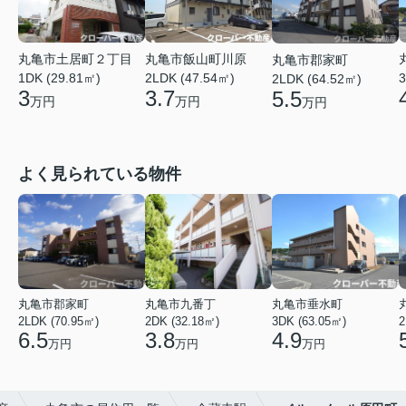
丸亀市土居町２丁目
丸亀市飯山町川原
丸亀市郡家町
3
1DK (29.81㎡)
2LDK (47.54㎡)
2LDK (64.52㎡)
3
3.7
5.5
万円
万円
万円
よく見られている物件
丸亀市郡家町
丸亀市九番丁
丸亀市垂水町
2LDK (70.95㎡)
2DK (32.18㎡)
3DK (63.05㎡)
2
6.5
3.8
4.9
万円
万円
万円