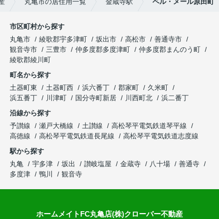
産
丸亀市の居住用一覧
金蔵寺駅
ベル・メール原田町
市区町村から探す
丸亀市
綾歌郡宇多津町
坂出市
高松市
善通寺市
観音寺市
三豊市
仲多度郡多度津町
仲多度郡まんのう町
綾歌郡綾川町
町名から探す
土器町東
土器町西
浜六番丁
郡家町
久米町
浜五番丁
川津町
国分寺町新居
川西町北
浜二番丁
沿線から探す
予讃線
瀬戸大橋線
土讃線
高松琴平電気鉄道琴平線
高徳線
高松琴平電気鉄道長尾線
高松琴平電気鉄道志度線
駅から探す
丸亀
宇多津
坂出
讃岐塩屋
金蔵寺
八十場
善通寺
多度津
鴨川
観音寺
ホームメイトFC丸亀店(株)クローバー不動産