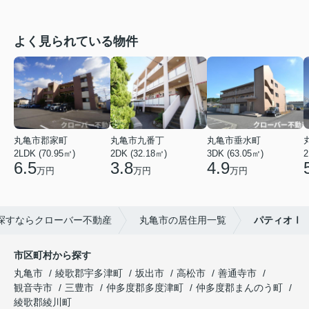
よく見られている物件
丸亀市郡家町
丸亀市九番丁
丸亀市垂水町
2LDK (70.95㎡)
2DK (32.18㎡)
3DK (63.05㎡)
2
6.5
3.8
4.9
万円
万円
万円
探すならクローバー不動産
丸亀市の居住用一覧
パティオⅠ
市区町村から探す
丸亀市
綾歌郡宇多津町
坂出市
高松市
善通寺市
観音寺市
三豊市
仲多度郡多度津町
仲多度郡まんのう町
綾歌郡綾川町