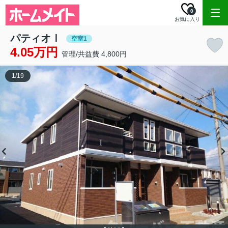
0
お気に入り
パティオⅠ
空室1
4.05万円
管理/共益費 4,800円
1
/
19