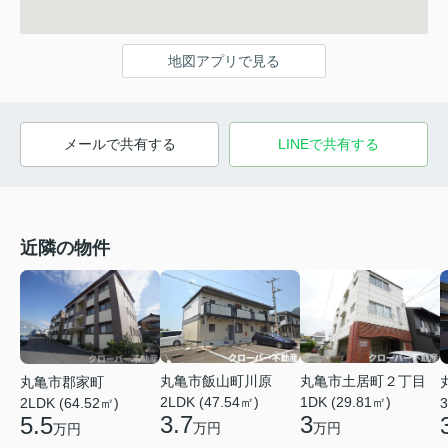
地図アプリで見る
メールで共有する
LINEで共有する
近隣の物件
丸亀市飯山町川原
丸亀市土居町２丁目
丸亀市郡家町
2LDK (47.54㎡)
1DK (29.81㎡)
2LDK (64.52㎡)
3
3.7
3
5.5
万円
万円
万円