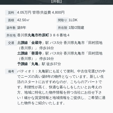
【外観】
4.05万円 管理/共益費 4,800円
賃料
42.50㎡
1LDK
面積
間取り
築8年
1階/2階建
築年数
所在階
香川県
丸亀市
柞原町
３８６番地４
所在地
土讃線
「
金蔵寺
」駅 バス5分 香川県丸亀市「田村団地
交通
（香川県）」 停歩16分
土讃線
「
善通寺
」駅 バス8分 香川県丸亀市「田村団地
（香川県）」 停歩16分
予讃線
「
丸亀
」駅 徒歩37分
パティオⅠ：丸亀駅にも近くて便利。中古住宅選びの中
備考
でニーズの高い築8年の物件となっています。新しい生
活のスタートにおすすめなのが、こちらのアパートで
す。利便性が高く、快適な暮らしをしたいとお考えの
方、地域に特化した物件情報を持つ当社にお任せ下さ
い！確かな賃貸情報と地域情報をご提供し、ご希望に適
した物件をご紹介いたします。