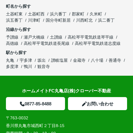
町名から探す
土器町東
土器町西
浜六番丁
郡家町
久米町
浜五番丁
川津町
国分寺町新居
川西町北
浜二番丁
沿線から探す
予讃線
瀬戸大橋線
土讃線
高松琴平電気鉄道琴平線
高徳線
高松琴平電気鉄道長尾線
高松琴平電気鉄道志度線
駅から探す
丸亀
宇多津
坂出
讃岐塩屋
金蔵寺
八十場
善通寺
多度津
鴨川
観音寺
ホームメイトFC丸亀店(株)クローバー不動産
0877-85-8488
お問い合わせ
〒763-0032
香川県丸亀市城西町２丁目8-15