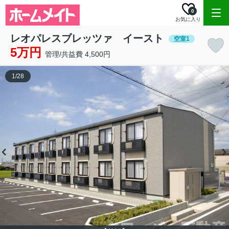
0
お気に入り
レオパレスブレッツァ イースト
空室1
5万円
管理/共益費 4,500円
1
/
28