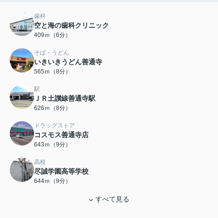
歯科
空と海の歯科クリニック
409ｍ（6分）
そば・うどん
いきいきうどん善通寺
565ｍ（8分）
駅
ＪＲ土讃線善通寺駅
626ｍ（8分）
ドラッグストア
コスモス善通寺店
643ｍ（9分）
高校
尽誠学園高等学校
644ｍ（9分）
すべて見る