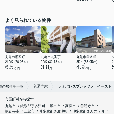
よく見られている物件
丸亀市郡家町
丸亀市九番丁
丸亀市垂水町
2LDK (70.95㎡)
2DK (32.18㎡)
3DK (63.05㎡)
2
6.5
3.8
4.9
万円
万円
万円
市の居住用一覧
善通寺駅
レオパレスブレッツァ イースト
市区町村から探す
丸亀市
綾歌郡宇多津町
坂出市
高松市
善通寺市
観音寺市
三豊市
仲多度郡多度津町
仲多度郡まんのう町