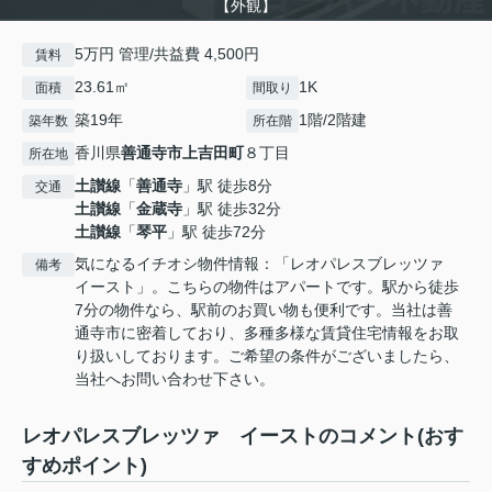
【外観】
5万円 管理/共益費 4,500円
賃料
23.61㎡
1K
面積
間取り
築19年
1階/2階建
築年数
所在階
香川県
善通寺市
上吉田町
８丁目
所在地
土讃線
「
善通寺
」駅 徒歩8分
交通
土讃線
「
金蔵寺
」駅 徒歩32分
土讃線
「
琴平
」駅 徒歩72分
気になるイチオシ物件情報：「レオパレスブレッツァ
備考
イースト」。こちらの物件はアパートです。駅から徒歩
7分の物件なら、駅前のお買い物も便利です。当社は善
通寺市に密着しており、多種多様な賃貸住宅情報をお取
り扱いしております。ご希望の条件がございましたら、
当社へお問い合わせ下さい。
レオパレスブレッツァ イーストのコメント(おす
すめポイント)