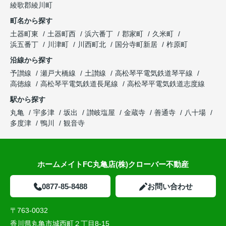
綾歌郡綾川町
町名から探す
土器町東
土器町西
浜六番丁
郡家町
久米町
浜五番丁
川津町
川西町北
国分寺町新居
柞原町
沿線から探す
予讃線
瀬戸大橋線
土讃線
高松琴平電気鉄道琴平線
高徳線
高松琴平電気鉄道長尾線
高松琴平電気鉄道志度線
駅から探す
丸亀
宇多津
坂出
讃岐塩屋
金蔵寺
善通寺
八十場
多度津
鴨川
観音寺
ホームメイトFC丸亀店(株)クローバー不動産
0877-85-8488
お問い合わせ
〒763-0032
香川県丸亀市城西町２丁目8-15