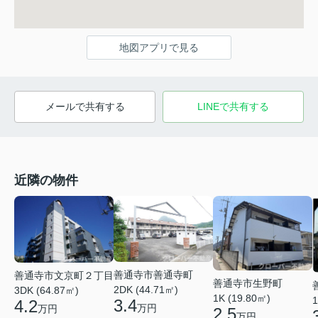
地図アプリで見る
メールで共有する
LINEで共有する
近隣の物件
善通寺市善通寺町
善通寺市文京町２丁目
善通寺市生野町
2DK (44.71㎡)
3DK (64.87㎡)
1K (19.80㎡)
1
3.4
4.2
万円
万円
2.5
万円