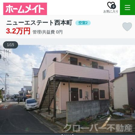
0
お気に入り
ニューエステート西本町
空室2
3.2万円
管理/共益費 0円
1
/
15