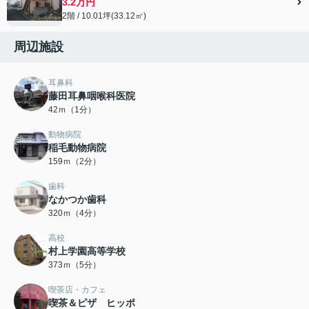
3.2万円
2階 / 10.01坪(33.12㎡)
周辺施設
耳鼻科
藤田耳鼻咽喉科医院
42ｍ（1分）
動物病院
稲毛動物病院
159ｍ（2分）
歯科
なかつか歯科
320ｍ（4分）
高校
村上学園高等学校
373ｍ（5分）
喫茶店・カフェ
喫茶＆ピザ ヒッポ