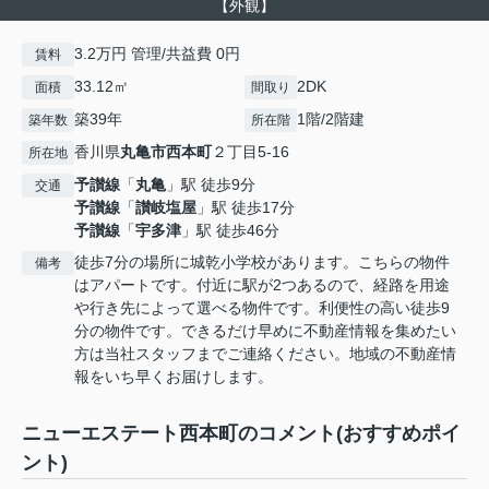
【外観】
3.2万円 管理/共益費 0円
賃料
33.12㎡
2DK
面積
間取り
築39年
1階/2階建
築年数
所在階
香川県
丸亀市
西本町
２丁目5-16
所在地
予讃線
「
丸亀
」駅 徒歩9分
交通
予讃線
「
讃岐塩屋
」駅 徒歩17分
予讃線
「
宇多津
」駅 徒歩46分
徒歩7分の場所に城乾小学校があります。こちらの物件
備考
はアパートです。付近に駅が2つあるので、経路を用途
や行き先によって選べる物件です。利便性の高い徒歩9
分の物件です。できるだけ早めに不動産情報を集めたい
方は当社スタッフまでご連絡ください。地域の不動産情
報をいち早くお届けします。
ニューエステート西本町のコメント(おすすめポイ
ント)