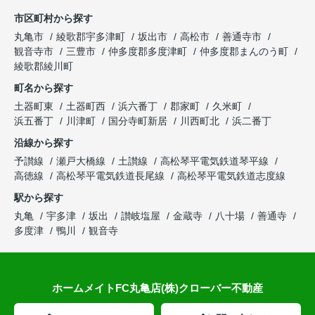
市区町村から探す
丸亀市
綾歌郡宇多津町
坂出市
高松市
善通寺市
観音寺市
三豊市
仲多度郡多度津町
仲多度郡まんのう町
綾歌郡綾川町
町名から探す
土器町東
土器町西
浜六番丁
郡家町
久米町
浜五番丁
川津町
国分寺町新居
川西町北
浜二番丁
沿線から探す
予讃線
瀬戸大橋線
土讃線
高松琴平電気鉄道琴平線
高徳線
高松琴平電気鉄道長尾線
高松琴平電気鉄道志度線
駅から探す
丸亀
宇多津
坂出
讃岐塩屋
金蔵寺
八十場
善通寺
多度津
鴨川
観音寺
ホームメイトFC丸亀店(株)クローバー不動産