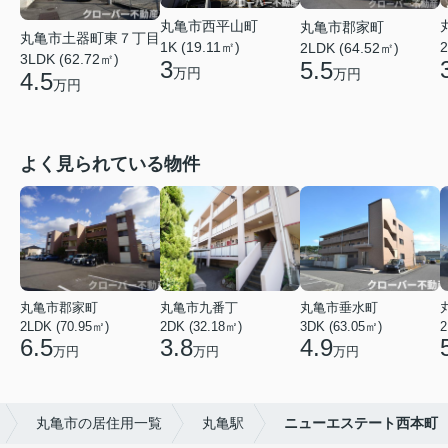
丸亀市西平山町
丸亀市郡家町
丸亀市土器町東７丁目
2
1K (19.11㎡)
2LDK (64.52㎡)
3LDK (62.72㎡)
3
5.5
万円
万円
4.5
万円
よく見られている物件
丸亀市郡家町
丸亀市九番丁
丸亀市垂水町
2LDK (70.95㎡)
2DK (32.18㎡)
3DK (63.05㎡)
2
6.5
3.8
4.9
万円
万円
万円
丸亀市の居住用一覧
丸亀駅
ニューエステート西本町