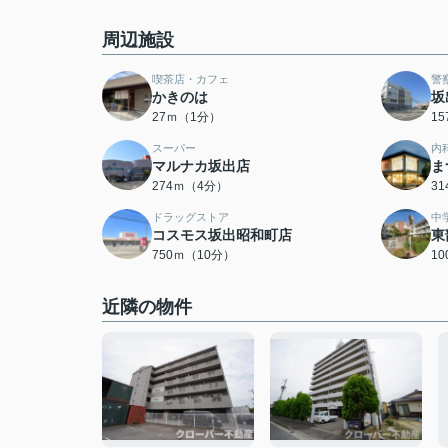
周辺施設
喫茶店・カフェ
警
かきのは
坂
27ｍ（1分）
1
スーパー
内
マルナカ坂出店
ま
274ｍ（4分）
3
ドラッグストア
中
コスモス坂出昭和町店
東
750ｍ（10分）
1
近隣の物件