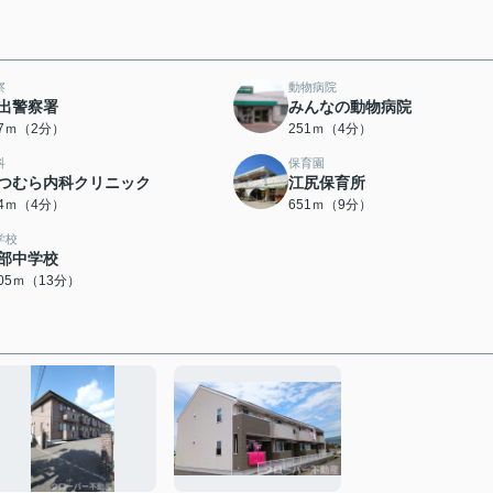
察
動物病院
出警察署
みんなの動物病院
57ｍ（2分）
251ｍ（4分）
科
保育園
つむら内科クリニック
江尻保育所
14ｍ（4分）
651ｍ（9分）
学校
部中学校
005ｍ（13分）