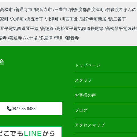
高松市
善通寺市
観音寺市
三豊市
仲多度郡多度津町
仲多度郡まんの
郡家町
久米町
浜五番丁
川津町
川西町北
国分寺町新居
浜二番丁
松琴平電気鉄道琴平線
高徳線
高松琴平電気鉄道長尾線
高松琴平電気鉄
蔵寺
善通寺
八十場
多度津
鴨川
観音寺
産
トップページ
スタッフ
お客様の声
0877-85-8488
ブログ
アクセスマップ