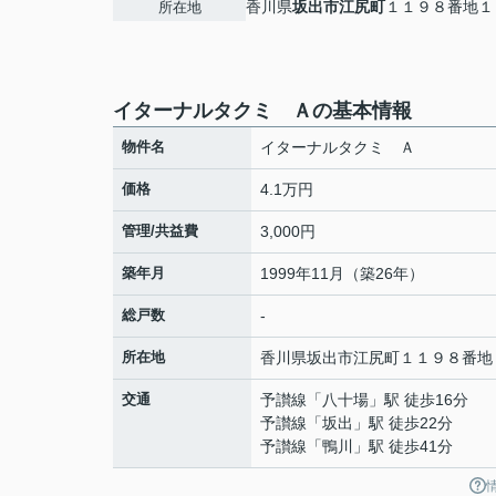
香川県
坂出市
江尻町
１１９８番地１
所在地
イターナルタクミ Ａの基本情報
物件名
イターナルタクミ Ａ
価格
4.1万円
管理/共益費
3,000円
築年月
1999年11月（築26年）
総戸数
-
所在地
香川県
坂出市
江尻町
１１９８番地
交通
予讃線
「
八十場
」駅 徒歩16分
予讃線
「
坂出
」駅 徒歩22分
予讃線
「
鴨川
」駅 徒歩41分