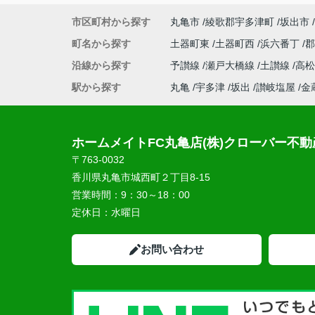
市区町村から探す
丸亀市
綾歌郡宇多津町
坂出市
町名から探す
土器町東
土器町西
浜六番丁
沿線から探す
予讃線
瀬戸大橋線
土讃線
高
駅から探す
丸亀
宇多津
坂出
讃岐塩屋
金
ホームメイトFC丸亀店(株)クローバー不動
〒763-0032
香川県丸亀市城西町２丁目8-15
営業時間：
9：30～18：00
定休日：
水曜日
お問い合わせ