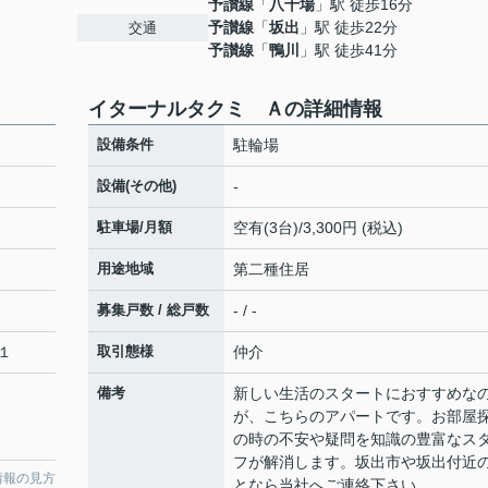
予讃線
「
八十場
」駅 徒歩16分
予讃線
「
坂出
」駅 徒歩22分
交通
予讃線
「
鴨川
」駅 徒歩41分
イターナルタクミ Ａの詳細情報
設備条件
駐輪場
設備(その他)
-
駐車場/月額
空有(3台)/3,300円 (税込)
用途地域
第二種住居
募集戸数 / 総戸数
- / -
１
取引態様
仲介
備考
新しい生活のスタートにおすすめな
が、こちらのアパートです。お部屋
の時の不安や疑問を知識の豊富なス
フが解消します。坂出市や坂出付近
情報の見方
となら当社へご連絡下さい。