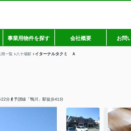
事業用物件を探す
会社概要
お問
イターナルタクミ Ａ
住用一覧
八十場駅
22分
予讃線「鴨川」駅徒歩41分