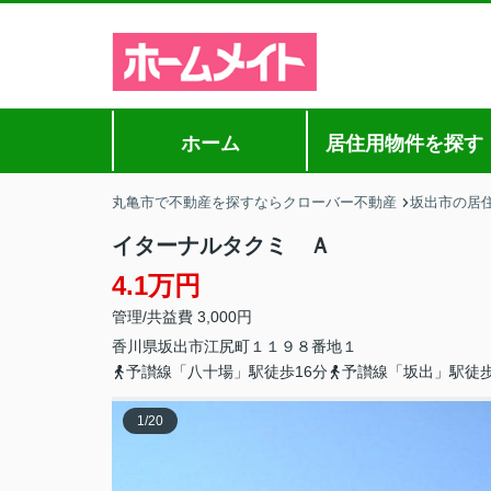
ホーム
居住用物件を探す
丸亀市で不動産を探すならクローバー不動産
坂出市の居
イターナルタクミ Ａ
4.1万円
管理/共益費 3,000円
香川県
坂出市
江尻町
１１９８番地１
予讃線「八十場」駅徒歩16分
予讃線「坂出」駅徒歩
1
/
20