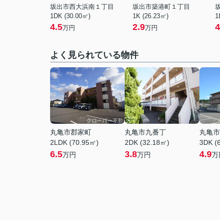
坂出市西大浜南１丁目
坂出市築港町１丁目
1DK (30.00㎡)
1K (26.23㎡)
1
4.5
2.9
4
万円
万円
よく見られている物件
丸亀市郡家町
丸亀市九番丁
丸亀市
2LDK (70.95㎡)
2DK (32.18㎡)
3DK (
6.5
3.8
4.9
万円
万円
万