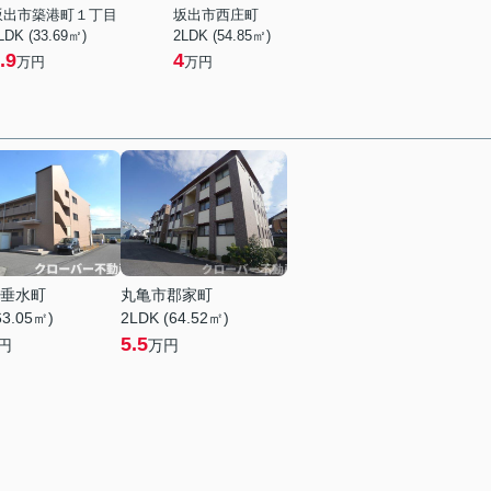
坂出市築港町１丁目
坂出市西庄町
LDK (33.69㎡)
2LDK (54.85㎡)
.9
4
万円
万円
垂水町
丸亀市郡家町
63.05㎡)
2LDK (64.52㎡)
5.5
円
万円