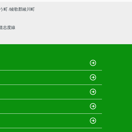
う町
綾歌郡綾川町
道志度線