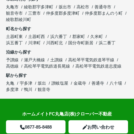
丸亀市
綾歌郡宇多津町
坂出市
高松市
善通寺市
観音寺市
三豊市
仲多度郡多度津町
仲多度郡まんのう町
綾歌郡綾川町
町名から探す
土器町東
土器町西
浜六番丁
郡家町
久米町
浜五番丁
川津町
川西町北
国分寺町新居
浜二番丁
沿線から探す
予讃線
瀬戸大橋線
土讃線
高松琴平電気鉄道琴平線
高徳線
高松琴平電気鉄道長尾線
高松琴平電気鉄道志度線
駅から探す
丸亀
宇多津
坂出
讃岐塩屋
金蔵寺
善通寺
八十場
多度津
鴨川
観音寺
ホームメイトFC丸亀店(株)クローバー不動産
0877-85-8488
お問い合わせ