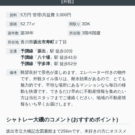
【外観】
5万円 管理/共益費 3,000円
賃料
52.77㎡
3DK
面積
間取り
築38年
3階/6階建
築年数
所在階
香川県
坂出市
寿町
２丁目
所在地
予讃線
「
坂出
」駅 徒歩10分
交通
予讃線
「
八十場
」駅 徒歩41分
予讃線
「
宇多津
」駅 徒歩52分
眺望良好で景色が楽しめます。エレベーター付きの物件
備考
です。外観タイル張りは、耐水効果があるので、とても
魅力的です。平坦な場所にあるマンションなら毎日の移
動も快適です。できるだけ早めに不動産情報を集めたい
方は当社スタッフまでご連絡ください。地域の不動産情
報をいち早くお届けします。
シャトレー大磯のコメント(おすすめポイント)
坂出市立大橋記念図書館まで256mです。本好きの方にオススメ