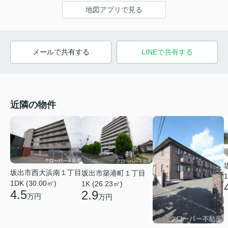
地図アプリで見る
メールで共有する
LINEで共有する
近隣の物件
坂出市西大浜南１丁目
坂出市築港町１丁目
1
1DK (30.00㎡)
1K (26.23㎡)
4.5
2.9
万円
万円