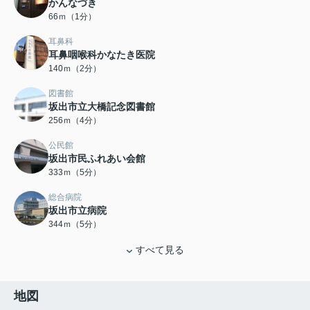
かんなづき
66ｍ（1分）
耳鼻科
耳鼻咽喉科かなたき医院
140ｍ（2分）
図書館
坂出市立大橋記念図書館
256ｍ（4分）
公民館
坂出市民ふれあい会館
333ｍ（5分）
総合病院
坂出市立病院
344ｍ（5分）
すべて見る
地図