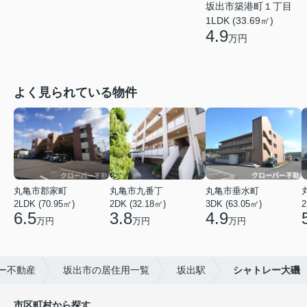
坂出市築港町１丁目
1LDK (33.69㎡)
4.9
万円
よく見られている物件
丸亀市郡家町
丸亀市九番丁
丸亀市垂水町
2LDK (70.95㎡)
2DK (32.18㎡)
3DK (63.05㎡)
2
6.5
3.8
4.9
万円
万円
万円
ー不動産
坂出市の居住用一覧
坂出駅
シャトレー大磯
市区町村から探す