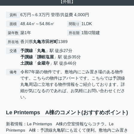
【外観】
6万円～6.3万円 管理/共益費 4,000円
賃料
48.44㎡～54.86㎡
1LDK
面積
間取り
築1年
1階/2階建
築年数
所在階
香川県
丸亀市
田村町
1389
所在地
予讃線
「
丸亀
」駅 徒歩27分
交通
予讃線
「
讃岐塩屋
」駅 徒歩35分
土讃線
「
金蔵寺
」駅 徒歩46分
令和7年築の物件です。敷地内にごみ置き場のある物件
備考
です。こちらの物件はアパートです。こちらでは予讃線
丸亀周辺に立地する物件情報をご紹介しております。詳
細が気になるのであれば、お気軽にお問い合わせくださ
い。
Le Printemps A棟のコメント(おすすめポイント)
新着情報：Le Printemps A棟の空室情報ならコチラ。Le
Printemps A棟：予讃線丸亀駅にも近くて便利。敷地内ごみ置き