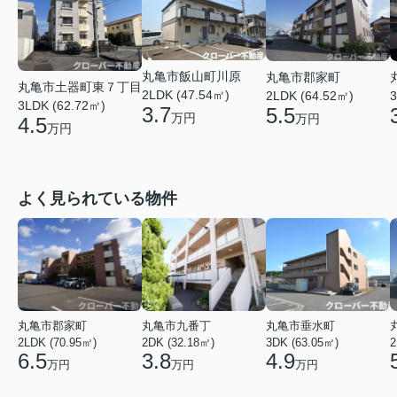
丸亀市飯山町川原
丸亀市郡家町
丸亀市土器町東７丁目
2LDK (47.54㎡)
2LDK (64.52㎡)
3
3LDK (62.72㎡)
3.7
5.5
万円
万円
4.5
万円
よく見られている物件
丸亀市郡家町
丸亀市九番丁
丸亀市垂水町
2LDK (70.95㎡)
2DK (32.18㎡)
3DK (63.05㎡)
2
6.5
3.8
4.9
万円
万円
万円