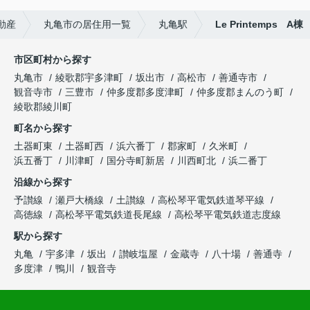
動産
丸亀市の居住用一覧
丸亀駅
Le Printemps A棟
市区町村から探す
丸亀市
綾歌郡宇多津町
坂出市
高松市
善通寺市
観音寺市
三豊市
仲多度郡多度津町
仲多度郡まんのう町
綾歌郡綾川町
町名から探す
土器町東
土器町西
浜六番丁
郡家町
久米町
浜五番丁
川津町
国分寺町新居
川西町北
浜二番丁
沿線から探す
予讃線
瀬戸大橋線
土讃線
高松琴平電気鉄道琴平線
高徳線
高松琴平電気鉄道長尾線
高松琴平電気鉄道志度線
駅から探す
丸亀
宇多津
坂出
讃岐塩屋
金蔵寺
八十場
善通寺
多度津
鴨川
観音寺