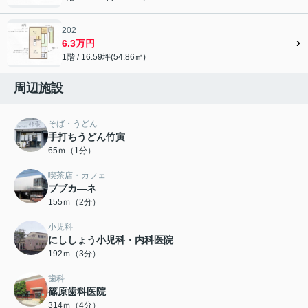
202
6.3万円
1階 / 16.59坪(54.86㎡)
周辺施設
そば・うどん
手打ちうどん竹寅
65ｍ（1分）
喫茶店・カフェ
ブブカ―ネ
155ｍ（2分）
小児科
にししょう小児科・内科医院
192ｍ（3分）
歯科
篠原歯科医院
314ｍ（4分）