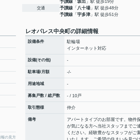
予讃線
「
坂出
」駅 徒歩19分
予讃線
「
八十場
」駅 徒歩48分
交通
予讃線
「
宇多津
」駅 徒歩51分
レオパレス中央町の詳細情報
設備条件
駐輪場
インターネット対応
設備(その他)
-
駐車場/月額
-/-
用途地域
-
募集戸数 / 総戸数
- / 10戸
取引態様
仲介
備考
アパートタイプのお部屋です。物件
が気になる方へ当社スタッフまでご
ください。経験豊かなスタッフがご
情報の見方
いたします。ご希望の住まいを見つ