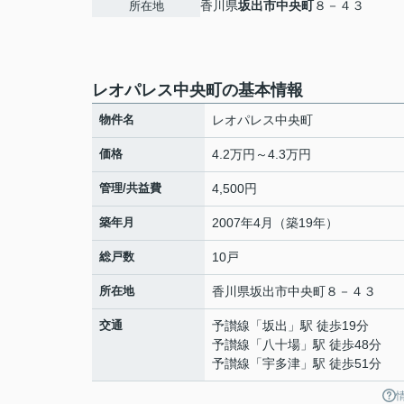
香川県
坂出市
中央町
８－４３
所在地
レオパレス中央町の基本情報
物件名
レオパレス中央町
価格
4.2万円～4.3万円
管理/共益費
4,500円
築年月
2007年4月（築19年）
総戸数
10戸
所在地
香川県
坂出市
中央町
８－４３
交通
予讃線
「
坂出
」駅 徒歩19分
予讃線
「
八十場
」駅 徒歩48分
予讃線
「
宇多津
」駅 徒歩51分