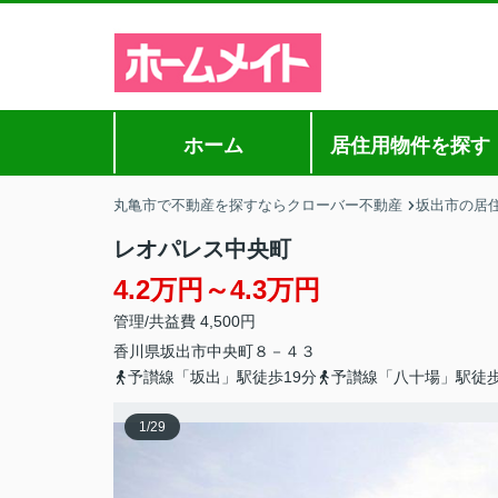
ホーム
居住用物件を探す
丸亀市で不動産を探すならクローバー不動産
坂出市の居
レオパレス中央町
4.2万円～4.3万円
管理/共益費 4,500円
香川県
坂出市
中央町
８－４３
予讃線「坂出」駅徒歩19分
予讃線「八十場」駅徒歩
1
/
29