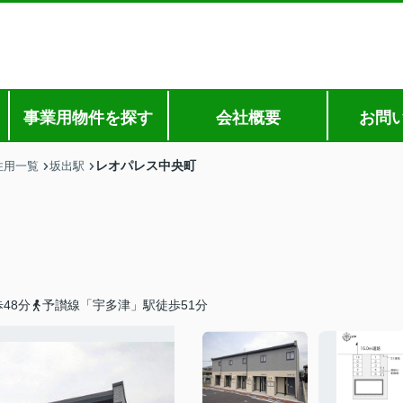
事業用物件を探す
会社概要
お問
レオパレス中央町
住用一覧
坂出駅
48分
予讃線「宇多津」駅徒歩51分