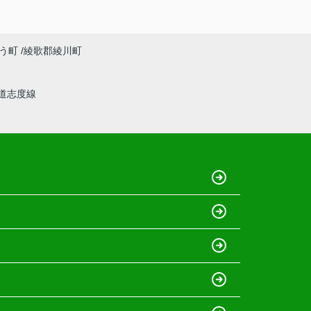
う町
綾歌郡綾川町
道志度線