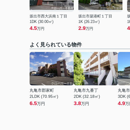
坂出市西大浜南１丁目
坂出市築港町１丁目
1DK (30.00㎡)
1K (26.23㎡)
1
4.5
2.9
4
万円
万円
よく見られている物件
丸亀市郡家町
丸亀市九番丁
丸亀市
2LDK (70.95㎡)
2DK (32.18㎡)
3DK (
6.5
3.8
4.9
万円
万円
万