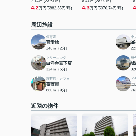
7.14坪 (23.61㎡)
8.47坪 (28.02㎡)
8
4.2
4.3
4
万円(5882.35円/坪)
万円(5076.74円/坪)
周辺施設
保育園
小
育愛館
峯
146ｍ（2分）
2
クリーニング
総
白洋舎宮下店
坂
324ｍ（5分）
3
喫茶店・カフェ
ド
薔薇屋
コ
680ｍ（9分）
7
近隣の物件