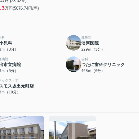
.47坪 (28.02㎡)
.3
万円(5076.74円/坪)
児科
耳鼻科
小児科
淡河医院
23ｍ（3分）
229ｍ（3分）
合病院
歯科
出市立病院
つたに歯科クリニック
26ｍ（5分）
468ｍ（6分）
ラッグストア
スモス坂出元町店
63ｍ（10分）