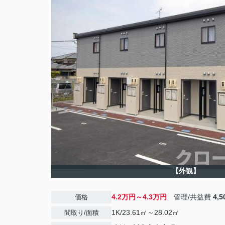
【外観】
4.2万円～4.3万円
管理/共益費
4,
価格
1K/23.61㎡～28.02㎡
間取り/面積