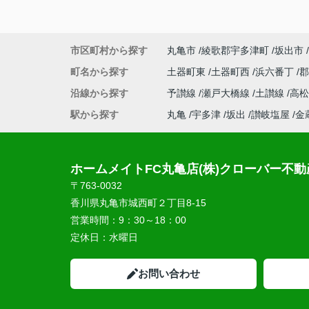
市区町村から探す
丸亀市
綾歌郡宇多津町
坂出市
町名から探す
土器町東
土器町西
浜六番丁
沿線から探す
予讃線
瀬戸大橋線
土讃線
高
駅から探す
丸亀
宇多津
坂出
讃岐塩屋
金
ホームメイトFC丸亀店(株)クローバー不動
〒763-0032
香川県丸亀市城西町２丁目8-15
営業時間：
9：30～18：00
定休日：
水曜日
お問い合わせ