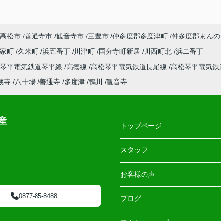
高松市
善通寺市
観音寺市
三豊市
仲多度郡多度津町
仲多度郡まんの
郡家町
久米町
浜五番丁
川津町
国分寺町新居
川西町北
浜二番丁
松琴平電気鉄道琴平線
高徳線
高松琴平電気鉄道長尾線
高松琴平電気鉄
蔵寺
八十場
善通寺
多度津
鴨川
観音寺
産
トップページ
スタッフ
お客様の声
0877-85-8488
ブログ