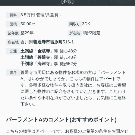
【外観】
3.5万円 管理/共益費 -
賃料
50.00㎡
3DK
面積
間取り
築29年
1階/2階建
築年数
所在階
香川県
善通寺市
吉原町
516-1
所在地
土讃線
「
金蔵寺
」駅 徒歩48分
交通
土讃線
「
善通寺
」駅 徒歩48分
予讃線
「
海岸寺
」駅 徒歩52分
善通寺市周辺にある物件をお求めの方は「パーラメント
備考
A」はいかがでしょうか。こちらの物件はアパートで
す。多種多様な物件を取り扱う当社は、お客様のご希望
に適した物件のご紹介をさせていただきます。こだわり
たい条件や不明な点がございましたら、お気軽にご連絡
下さい。
パーラメントAのコメント(おすすめポイント)
こちらの物件はアパートです。お客様のご希望の条件をお聞かせ