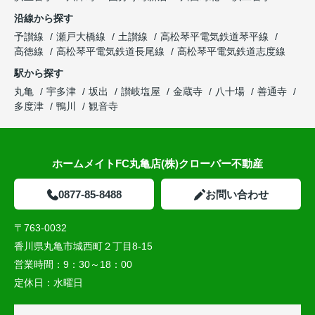
沿線から探す
予讃線
瀬戸大橋線
土讃線
高松琴平電気鉄道琴平線
高徳線
高松琴平電気鉄道長尾線
高松琴平電気鉄道志度線
駅から探す
丸亀
宇多津
坂出
讃岐塩屋
金蔵寺
八十場
善通寺
多度津
鴨川
観音寺
ホームメイトFC丸亀店(株)クローバー不動産
0877-85-8488
お問い合わせ
〒763-0032
香川県丸亀市城西町２丁目8-15
営業時間：
9：30～18：00
定休日：
水曜日