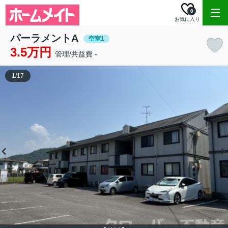
0
お気に入り
パーラメントA
空室1
3.5万円
管理/共益費 -
1
/
17