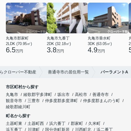
丸亀市郡家町
丸亀市九番丁
丸亀市垂水町
2LDK (70.95㎡)
2DK (32.18㎡)
3DK (63.05㎡)
2
6.5
3.8
4.9
万円
万円
万円
らクローバー不動産
善通寺市の居住用一覧
パーラメントA
市区町村から探す
丸亀市
綾歌郡宇多津町
坂出市
高松市
善通寺市
観音寺市
三豊市
仲多度郡多度津町
仲多度郡まんのう町
綾歌郡綾川町
町名から探す
土器町東
土器町西
浜六番丁
郡家町
久米町
浜五番丁
川津町
国分寺町新居
川西町北
浜二番丁