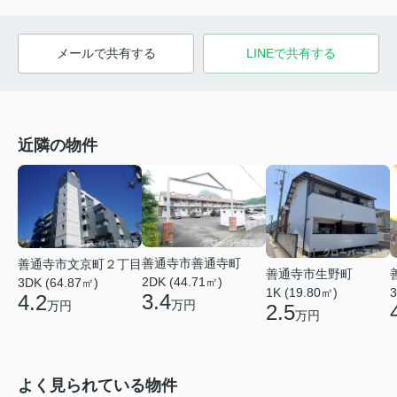
メールで共有する
LINEで共有する
近隣の物件
善通寺市善通寺町
善通寺市文京町２丁目
善通寺市生野町
2DK (44.71㎡)
3DK (64.87㎡)
1K (19.80㎡)
3
3.4
4.2
万円
万円
2.5
万円
よく見られている物件