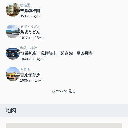
幼稚園
吉原幼稚園
353ｍ（5分）
そば・うどん
鳥坂うどん
1012ｍ（13分）
寺院・神社
72番札所 我拝師山 延命院 曼荼羅寺
1043ｍ（14分）
保育園
吉原保育所
1085ｍ（14分）
すべて見る
地図