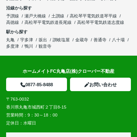
沿線から探す
予讃線
瀬戸大橋線
土讃線
高松琴平電気鉄道琴平線
高徳線
高松琴平電気鉄道長尾線
高松琴平電気鉄道志度線
駅から探す
丸亀
宇多津
坂出
讃岐塩屋
金蔵寺
善通寺
八十場
多度津
鴨川
観音寺
ホームメイトFC丸亀店(株)クローバー不動産
0877-85-8488
お問い合わせ
〒763-0032
香川県丸亀市城西町２丁目8-15
営業時間：
9：30～18：00
定休日：
水曜日