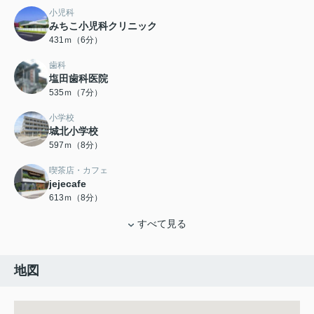
小児科
みちこ小児科クリニック
431ｍ（6分）
歯科
塩田歯科医院
535ｍ（7分）
小学校
城北小学校
597ｍ（8分）
喫茶店・カフェ
jejecafe
613ｍ（8分）
すべて見る
地図