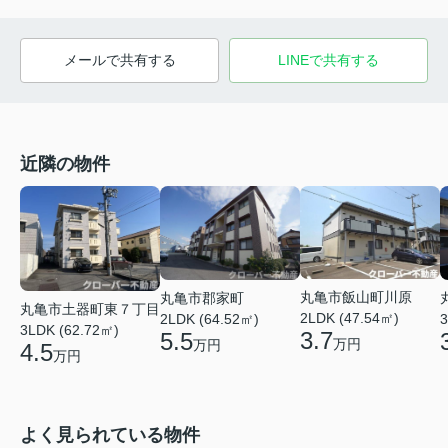
メールで共有する
LINEで共有する
近隣の物件
丸亀市飯山町川原
丸亀市郡家町
丸亀市土器町東７丁目
2LDK (47.54㎡)
2LDK (64.52㎡)
3
3LDK (62.72㎡)
3.7
5.5
万円
万円
4.5
万円
よく見られている物件