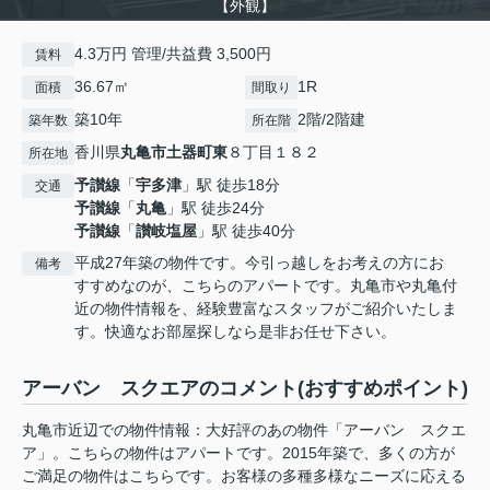
【外観】
4.3万円 管理/共益費 3,500円
賃料
36.67㎡
1R
面積
間取り
築10年
2階/2階建
築年数
所在階
香川県
丸亀市
土器町東
８丁目１８２
所在地
予讃線
「
宇多津
」駅 徒歩18分
交通
予讃線
「
丸亀
」駅 徒歩24分
予讃線
「
讃岐塩屋
」駅 徒歩40分
平成27年築の物件です。今引っ越しをお考えの方にお
備考
すすめなのが、こちらのアパートです。丸亀市や丸亀付
近の物件情報を、経験豊富なスタッフがご紹介いたしま
す。快適なお部屋探しなら是非お任せ下さい。
アーバン スクエアのコメント(おすすめポイント)
丸亀市近辺での物件情報：大好評のあの物件「アーバン スクエ
ア」。こちらの物件はアパートです。2015年築で、多くの方が
ご満足の物件はこちらです。お客様の多種多様なニーズに応える