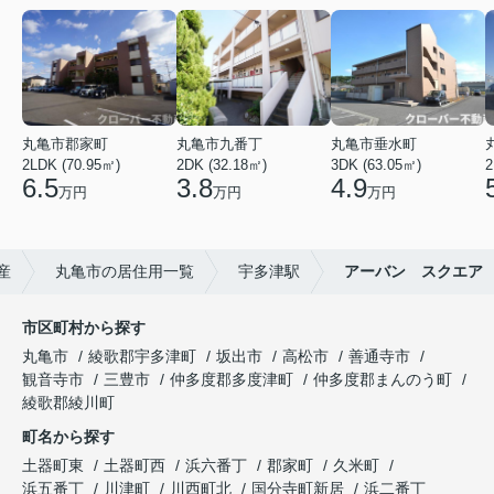
丸亀市郡家町
丸亀市九番丁
丸亀市垂水町
2LDK (70.95㎡)
2DK (32.18㎡)
3DK (63.05㎡)
2
6.5
3.8
4.9
万円
万円
万円
産
丸亀市の居住用一覧
宇多津駅
アーバン スクエア
市区町村から探す
丸亀市
綾歌郡宇多津町
坂出市
高松市
善通寺市
観音寺市
三豊市
仲多度郡多度津町
仲多度郡まんのう町
綾歌郡綾川町
町名から探す
土器町東
土器町西
浜六番丁
郡家町
久米町
浜五番丁
川津町
川西町北
国分寺町新居
浜二番丁