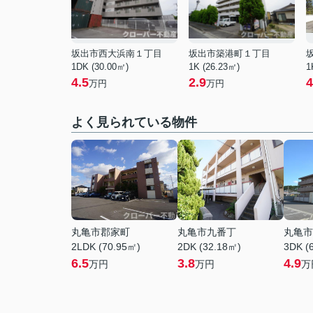
坂出市西大浜南１丁目
坂出市築港町１丁目
1DK (30.00㎡)
1K (26.23㎡)
1
4.5
2.9
4
万円
万円
よく見られている物件
丸亀市郡家町
丸亀市九番丁
丸亀市
2LDK (70.95㎡)
2DK (32.18㎡)
3DK (
6.5
3.8
4.9
万円
万円
万