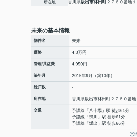
香川県
坂出市
林田町
２７６０番地１
所在地
未来の基本情報
物件名
未来
価格
4.3万円
管理/共益費
4,950円
築年月
2015年9月（築10年）
総戸数
-
所在地
香川県
坂出市
林田町
２７６０番地
交通
予讃線
「
八十場
」駅 徒歩61分
予讃線
「
鴨川
」駅 徒歩61分
予讃線
「
坂出
」駅 徒歩66分