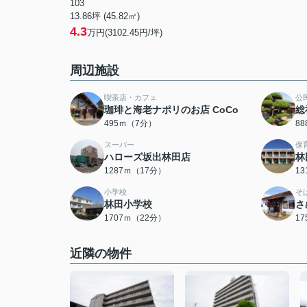
103
13.86坪 (45.82㎡)
4.3
万円(3102.45円/坪)
周辺施設
喫茶店・カフェ
公
珈琲と海老ナポリのお店 CoCo
総
495ｍ（7分）
8
スーパー
保
ハローズ坂出林田店
林
1287ｍ（17分）
1
小学校
そ
林田小学校
さ
1707ｍ（22分）
1
近隣の物件