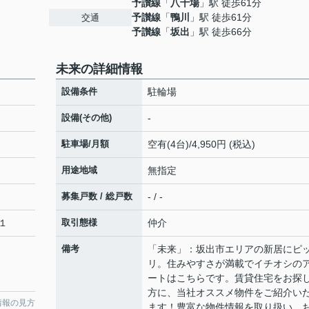
予讃線
「
八十場
」駅 徒歩61分
予讃線
「
鴨川
」駅 徒歩61分
交通
予讃線
「
坂出
」駅 徒歩66分
未来の詳細情報
設備条件
駐輪場
設備(その他)
-
駐車場/月額
空有(4台)/4,950円 (税込)
用途地域
無指定
募集戸数 / 総戸数
- / -
１
取引態様
仲介
備考
「未来」：坂出市エリアの新居にピ
リ。住みやすさが満載でイチオシの
ートはこちらです。賃貸住宅をお探
方に、当社オススメ物件をご紹介い
情報の見方
ます！豊富な物件情報を取り扱い、