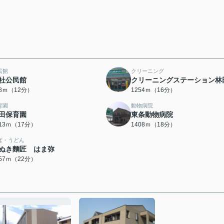
民館
クリーニング
社公民館
クリーニングステーション林
88ｍ（12分）
1254ｍ（16分）
育園
動物病院
田保育園
東条動物病院
313ｍ（17分）
1408ｍ（18分）
ば・うどん
ぬき麵匠 はま弥
757ｍ（22分）