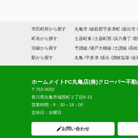
市区町村から探す
丸亀市
綾歌郡宇多津町
坂出市
町名から探す
土器町東
土器町西
浜六番丁
沿線から探す
予讃線
瀬戸大橋線
土讃線
高
駅から探す
丸亀
宇多津
坂出
讃岐塩屋
金
ホームメイトFC丸亀店(株)クローバー不動
〒763-0032
香川県丸亀市城西町２丁目8-15
営業時間：
9：30～18：00
定休日：
水曜日
お問い合わせ