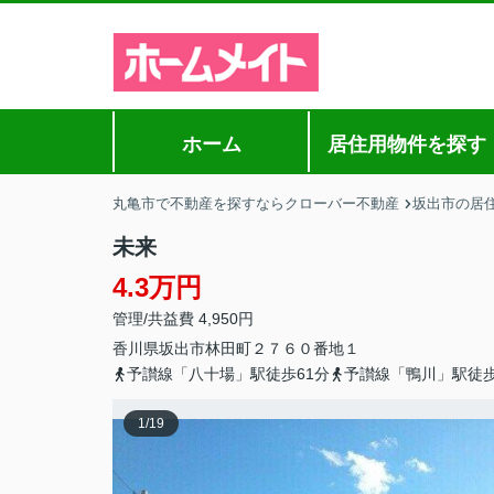
ホーム
居住用物件を探す
丸亀市で不動産を探すならクローバー不動産
坂出市の居
未来
4.3万円
管理/共益費 4,950円
香川県
坂出市
林田町
２７６０番地１
予讃線「八十場」駅徒歩61分
予讃線「鴨川」駅徒歩
1
/
19