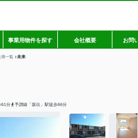
事業用物件を探す
会社概要
お問
未来
住用一覧
61分
予讃線「坂出」駅徒歩66分