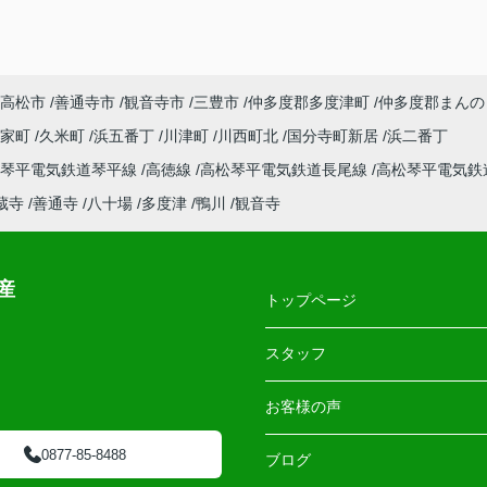
高松市
善通寺市
観音寺市
三豊市
仲多度郡多度津町
仲多度郡まんの
郡家町
久米町
浜五番丁
川津町
川西町北
国分寺町新居
浜二番丁
松琴平電気鉄道琴平線
高徳線
高松琴平電気鉄道長尾線
高松琴平電気鉄
蔵寺
善通寺
八十場
多度津
鴨川
観音寺
産
トップページ
スタッフ
お客様の声
0877-85-8488
ブログ