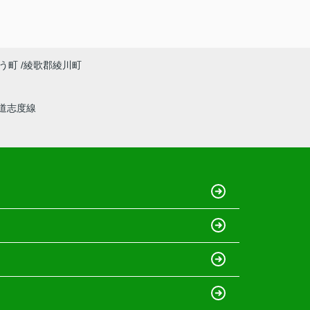
う町
綾歌郡綾川町
道志度線