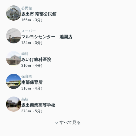
公民館
坂出市 南部公民館
165ｍ（3分）
スーパー
マルヨシセンター 池園店
184ｍ（3分）
歯科
みいけ歯科医院
310ｍ（4分）
保育園
南部保育所
316ｍ（4分）
高校
坂出商業高等学校
373ｍ（5分）
すべて見る