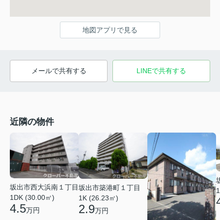
地図アプリで見る
メールで共有する
LINEで共有する
近隣の物件
坂出市西大浜南１丁目
坂出市築港町１丁目
1
1DK (30.00㎡)
1K (26.23㎡)
4.5
2.9
万円
万円