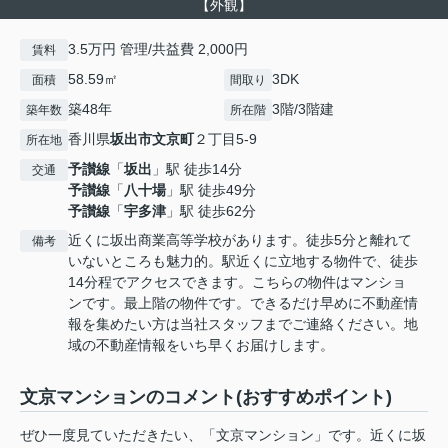
【外観】
3.5万円 管理/共益費 2,000円
賃料
58.59㎡
3DK
面積
間取り
築48年
3階/3階建
築年数
所在階
香川県
坂出市
文京町
２丁目5-9
所在地
予讃線
「
坂出
」駅 徒歩14分
交通
予讃線
「
八十場
」駅 徒歩49分
予讃線
「
宇多津
」駅 徒歩62分
近くに坂出商業高等学校があります。徒歩5分と離れて
備考
いないところも魅力的。駅近くに立地する物件で、徒歩
14分程でアクセスできます。こちらの物件はマンショ
ンです。最上階の物件です。できるだけ早めに不動産情
報を集めたい方は当社スタッフまでご連絡ください。地
域の不動産情報をいち早くお届けします。
文京マンションのコメント(おすすめポイント)
ぜひ一度見ていただきたい、「文京マンション」です。近くに坂