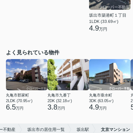
坂出市築港町１丁目
1LDK (33.69㎡)
4.9
万円
よく見られている物件
丸亀市郡家町
丸亀市九番丁
丸亀市垂水町
2LDK (70.95㎡)
2DK (32.18㎡)
3DK (63.05㎡)
2
6.5
3.8
4.9
万円
万円
万円
ー不動産
坂出市の居住用一覧
坂出駅
文京マンション