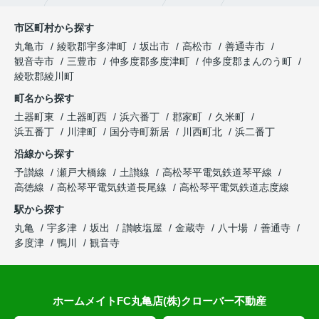
市区町村から探す
丸亀市
綾歌郡宇多津町
坂出市
高松市
善通寺市
観音寺市
三豊市
仲多度郡多度津町
仲多度郡まんのう町
綾歌郡綾川町
町名から探す
土器町東
土器町西
浜六番丁
郡家町
久米町
浜五番丁
川津町
国分寺町新居
川西町北
浜二番丁
沿線から探す
予讃線
瀬戸大橋線
土讃線
高松琴平電気鉄道琴平線
高徳線
高松琴平電気鉄道長尾線
高松琴平電気鉄道志度線
駅から探す
丸亀
宇多津
坂出
讃岐塩屋
金蔵寺
八十場
善通寺
多度津
鴨川
観音寺
ホームメイトFC丸亀店(株)クローバー不動産