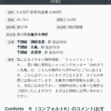
【外観】
5.5万円 管理/共益費 4,000円
賃料
41.72㎡
1LDK
面積
間取り
築17年
2階/3階建
築年数
所在階
香川県
丸亀市
今津町
所在地
予讃線
「
讃岐塩屋
」駅 徒歩28分
交通
予讃線
「
丸亀
」駅 徒歩31分
予讃線
「
多度津
」駅 徒歩47分
気になるイチオシ物件情報：「Ｃｏｎｆｏｒｔｏ
備考
Ｋ」。買い物に便利なショッピングセンター「ゆめタウ
ン丸亀」が、こちらの物件から397mのところにありま
す。こちらはマンションタイプになります。タイルが外
壁には張られています。丸亀市の物件情報をお探しな
ら、当社にお任せ下さい。当物件以外にも様々な物件を
ご紹介いたしますので、まずはお気軽にお問い合わせく
ださい。
Conforto Ｋ（コンフォルトK）のコメント(おす