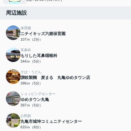
周辺施設
保育園
ニチイキッズ六郷保育園
107ｍ（2分）
耳鼻科
もりした耳鼻咽喉科
344ｍ（5分）
そば・うどん
讃岐製麵 麦まる 丸亀ゆめタウン店
396ｍ（5分）
ショッピングセンター
ゆめタウン丸亀
397ｍ（5分）
公民館
丸亀市城坤コミュニティセンター
633ｍ（8分）