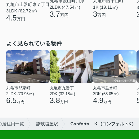
丸亀市飯山町川原
丸亀市西平山町
丸亀市土器町東７丁目
2LDK (47.54㎡)
1K (19.11㎡)
3
3LDK (62.72㎡)
3.7
3
万円
万円
4.5
万円
よく見られている物件
丸亀市郡家町
丸亀市九番丁
丸亀市垂水町
2LDK (70.95㎡)
2DK (32.18㎡)
3DK (63.05㎡)
2
6.5
3.8
4.9
万円
万円
万円
の居住用一覧
讃岐塩屋駅
Conforto Ｋ（コンフォルトK）