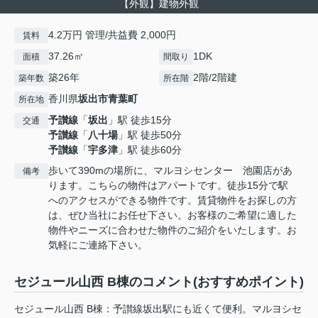
【外観】建物外観
4.2万円 管理/共益費 2,000円
賃料
37.26㎡
1DK
面積
間取り
築26年
2階/2階建
築年数
所在階
香川県
坂出市
青葉町
所在地
予讃線
「
坂出
」駅 徒歩15分
交通
予讃線
「
八十場
」駅 徒歩50分
予讃線
「
宇多津
」駅 徒歩60分
歩いて390mの場所に、マルヨシセンター 池園店があ
備考
ります。こちらの物件はアパートです。徒歩15分で駅
へのアクセスができる物件です。賃貸物件をお探しの方
は、ぜひ当社にお任せ下さい。お客様のご希望に適した
物件やニーズに合わせた物件のご紹介をいたします。お
気軽にご連絡下さい。
セジュール山西 B棟のコメント(おすすめポイント)
セジュール山西 B棟：予讃線坂出駅にも近くて便利。マルヨシセ