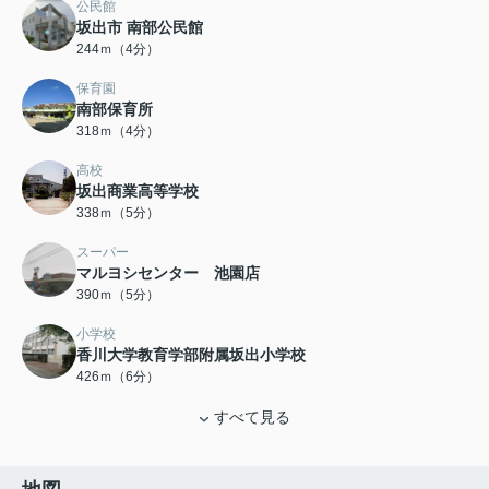
公民館
坂出市 南部公民館
244ｍ（4分）
保育園
南部保育所
318ｍ（4分）
高校
坂出商業高等学校
338ｍ（5分）
スーパー
マルヨシセンター 池園店
390ｍ（5分）
小学校
香川大学教育学部附属坂出小学校
426ｍ（6分）
すべて見る