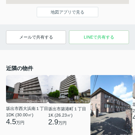
地図アプリで見る
メールで共有する
LINEで共有する
近隣の物件
坂出市西大浜南１丁目
坂出市築港町１丁目
2
1DK (30.00㎡)
1K (26.23㎡)
4.5
2.9
万円
万円