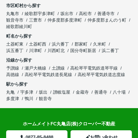
市区町村から探す
丸亀市
綾歌郡宇多津町
坂出市
高松市
善通寺市
観音寺市
三豊市
仲多度郡多度津町
仲多度郡まんのう町
綾歌郡綾川町
町名から探す
土器町東
土器町西
浜六番丁
郡家町
久米町
浜五番丁
川津町
川西町北
国分寺町新居
浜二番丁
沿線から探す
予讃線
瀬戸大橋線
土讃線
高松琴平電気鉄道琴平線
高徳線
高松琴平電気鉄道長尾線
高松琴平電気鉄道志度線
駅から探す
丸亀
宇多津
坂出
讃岐塩屋
金蔵寺
善通寺
八十場
多度津
鴨川
観音寺
ホームメイトFC丸亀店(株)クローバー不動産
0877-85-8488
お問い合わせ