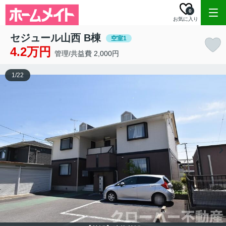
0
お気に入り
セジュール山西 B棟
空室1
4.2万円
管理/共益費 2,000円
1
/
22