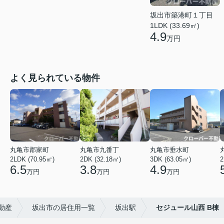
坂出市築港町１丁目
1LDK (33.69㎡)
4.9
万円
よく見られている物件
丸亀市郡家町
丸亀市九番丁
丸亀市垂水町
2LDK (70.95㎡)
2DK (32.18㎡)
3DK (63.05㎡)
2
6.5
3.8
4.9
万円
万円
万円
動産
坂出市の居住用一覧
坂出駅
セジュール山西 B棟