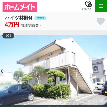
0
お気に入り
ハイツ林野N
空室1
4万円
管理/共益費 -
1
/
21