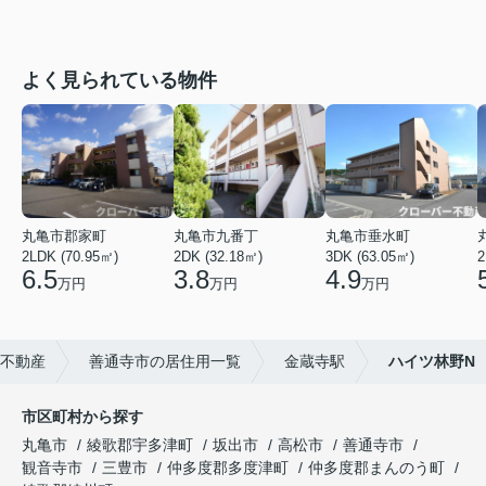
よく見られている物件
丸亀市郡家町
丸亀市九番丁
丸亀市垂水町
2LDK (70.95㎡)
2DK (32.18㎡)
3DK (63.05㎡)
2
6.5
3.8
4.9
万円
万円
万円
不動産
善通寺市の居住用一覧
金蔵寺駅
ハイツ林野N
市区町村から探す
丸亀市
綾歌郡宇多津町
坂出市
高松市
善通寺市
観音寺市
三豊市
仲多度郡多度津町
仲多度郡まんのう町