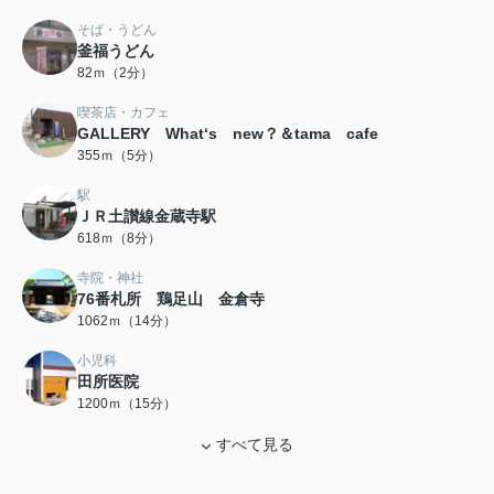
そば・うどん
釜福うどん
82ｍ（2分）
喫茶店・カフェ
GALLERY What‘s new？＆tama cafe
355ｍ（5分）
駅
ＪＲ土讃線金蔵寺駅
618ｍ（8分）
寺院・神社
76番札所 鶏足山 金倉寺
1062ｍ（14分）
小児科
田所医院
1200ｍ（15分）
すべて見る