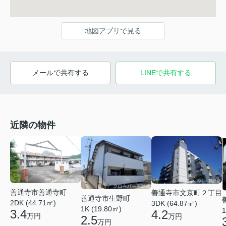
地図アプリで見る
メールで共有する
LINEで共有する
近隣の物件
善通寺市善通寺町
善通寺市文京町２丁目
善通寺市生野町
2DK (44.71㎡)
3DK (64.87㎡)
1K (19.80㎡)
1
3.4
4.2
万円
万円
2.5
万円