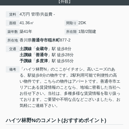
【外観】
4万円 管理/共益費 -
賃料
41.36㎡
2DK
面積
間取り
築41年
1階/2階建
築年数
所在階
香川県
善通寺市
稲木町
877-2
所在地
土讃線
「
金蔵寺
」駅 徒歩8分
交通
土讃線
「
善通寺
」駅 徒歩28分
予讃線
「
多度津
」駅 徒歩55分
「ハイツ林野N」のここがイチオシ。高いニーズのあ
備考
る、駅徒歩8分の物件です。2駅利用可能で利便性の高
い物件です。こちらの物件はアパートです。善通寺市エ
リアにある賃貸情報のことなら、地域に密着した当社へ
お任せ下さい。当社は、多種多様な賃貸情報を取り扱っ
ております。ご要望や不明な点などございましたら、お
気軽にご連絡下さい。
ハイツ林野Nのコメント(おすすめポイント)