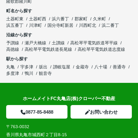
綾歌郡綾川町
町名から探す
土器町東
土器町西
浜六番丁
郡家町
久米町
浜五番丁
川津町
国分寺町新居
川西町北
浜二番丁
沿線から探す
予讃線
瀬戸大橋線
土讃線
高松琴平電気鉄道琴平線
高徳線
高松琴平電気鉄道長尾線
高松琴平電気鉄道志度線
駅から探す
丸亀
宇多津
坂出
讃岐塩屋
金蔵寺
八十場
善通寺
多度津
鴨川
観音寺
ホームメイトFC丸亀店(株)クローバー不動産
0877-85-8488
お問い合わせ
〒763-0032
香川県丸亀市城西町２丁目8-15