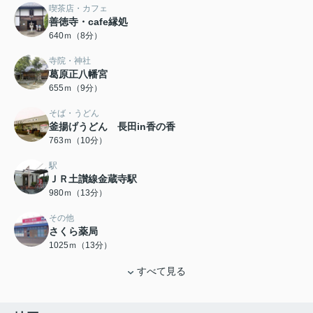
喫茶店・カフェ
善徳寺・cafe縁処
640ｍ（8分）
寺院・神社
葛原正八幡宮
655ｍ（9分）
そば・うどん
釜揚げうどん 長田in香の香
763ｍ（10分）
駅
ＪＲ土讃線金蔵寺駅
980ｍ（13分）
その他
さくら薬局
1025ｍ（13分）
すべて見る