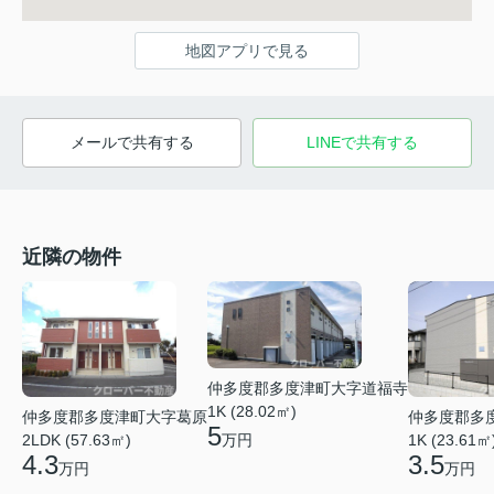
地図アプリで見る
メールで共有する
LINEで共有する
近隣の物件
仲多度郡多度津町大字道福寺
1K (28.02㎡)
仲多度郡多度津町大字葛原
仲多度郡多
5
万円
2LDK (57.63㎡)
1K (23.61㎡
4.3
3.5
万円
万円