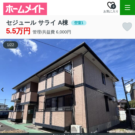
0
お気に入り
セジュール サライ A棟
空室1
5.5万円
管理/共益費 6,000円
1
/
22