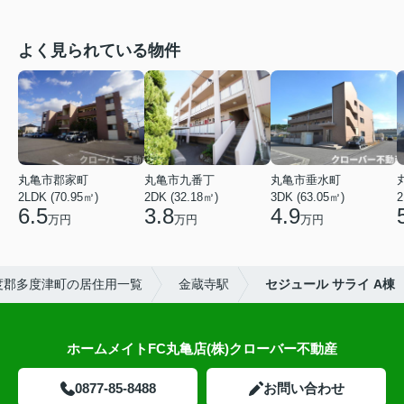
よく見られている物件
丸亀市郡家町
丸亀市九番丁
丸亀市垂水町
2LDK (70.95㎡)
2DK (32.18㎡)
3DK (63.05㎡)
2
6.5
3.8
4.9
万円
万円
万円
度郡多度津町の居住用一覧
金蔵寺駅
セジュール サライ A棟
ホームメイトFC丸亀店(株)クローバー不動産
0877-85-8488
お問い合わせ