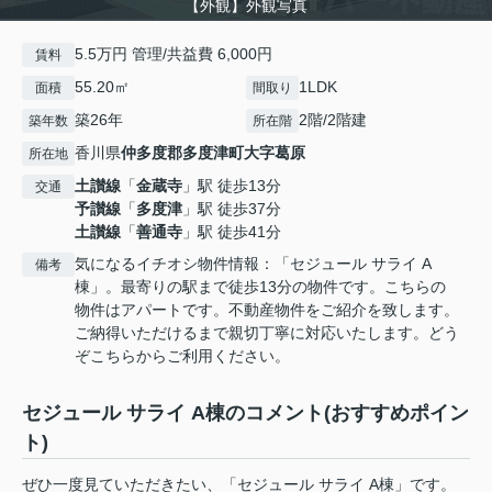
【外観】外観写真
5.5万円 管理/共益費 6,000円
賃料
55.20㎡
1LDK
面積
間取り
築26年
2階/2階建
築年数
所在階
香川県
仲多度郡多度津町
大字葛原
所在地
土讃線
「
金蔵寺
」駅 徒歩13分
交通
予讃線
「
多度津
」駅 徒歩37分
土讃線
「
善通寺
」駅 徒歩41分
気になるイチオシ物件情報：「セジュール サライ A
備考
棟」。最寄りの駅まで徒歩13分の物件です。こちらの
物件はアパートです。不動産物件をご紹介を致します。
ご納得いただけるまで親切丁寧に対応いたします。どう
ぞこちらからご利用ください。
セジュール サライ A棟のコメント(おすすめポイン
ト)
ぜひ一度見ていただきたい、「セジュール サライ A棟」です。