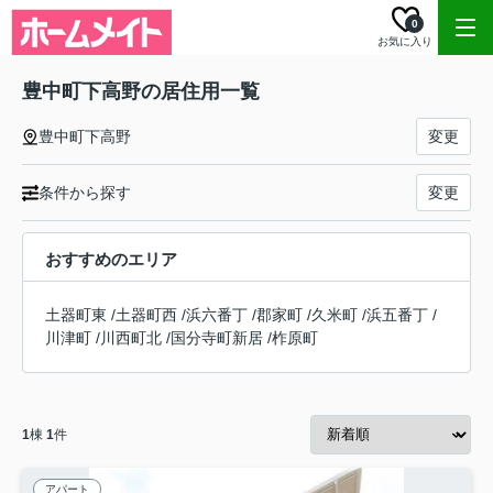
0
お気に入り
豊中町下高野の居住用一覧
豊中町下高野
変更
条件から探す
変更
おすすめのエリア
土器町東
/
土器町西
/
浜六番丁
/
郡家町
/
久米町
/
浜五番丁
/
川津町
/
川西町北
/
国分寺町新居
/
柞原町
1
棟
1
件
アパート