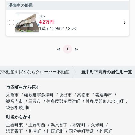
募集中の部屋
102
4.2万円
1階 / 41.98㎡ / 2DK
1
で不動産を探すならクローバー不動産
豊中町下高野の居住用一覧
市区町村から探す
丸亀市
綾歌郡宇多津町
坂出市
高松市
善通寺市
観音寺市
三豊市
仲多度郡多度津町
仲多度郡まんのう町
綾歌郡綾川町
町名から探す
土器町東
土器町西
浜六番丁
郡家町
久米町
浜五番丁
川津町
川西町北
国分寺町新居
柞原町