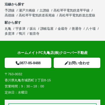
沿線から探す
予讃線
瀬戸大橋線
土讃線
高松琴平電気鉄道琴平線
高徳線
高松琴平電気鉄道長尾線
高松琴平電気鉄道志度線
駅から探す
丸亀
宇多津
坂出
讃岐塩屋
金蔵寺
善通寺
八十場
多度津
鴨川
観音寺
ホームメイトFC丸亀店(株)クローバー不動産
0877-85-8488
お問い合わせ
〒763-0032
香川県丸亀市城西町２丁目8-15
営業時間：
9：30～18：00
定休日：
水曜日