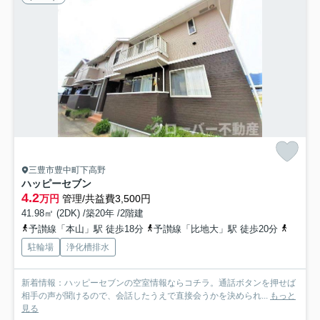
三豊市豊中町下高野
ハッピーセブン
4.2
万円
管理/共益費3,500円
41.98㎡ (2DK) /築20年 /2階建
予讃線「本山」駅 徒歩18分
予讃線「比地大」駅 徒歩20分
予讃線
駐輪場
浄化槽排水
新着情報：ハッピーセブンの空室情報ならコチラ。通話ボタンを押せば
相手の声が聞けるので、会話したうえで直接会うかを決められ...
もっと
見る