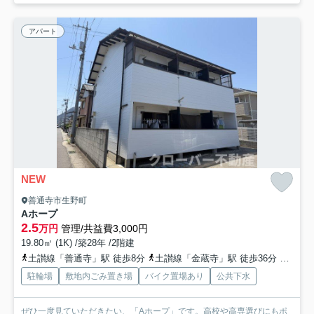
アパート
NEW
善通寺市生野町
Aホープ
2.5
万円
管理/共益費3,000円
19.80㎡ (1K) /築28年 /2階建
土讃線「善通寺」駅 徒歩8分
土讃線「金蔵寺」駅 徒歩36分
土讃線
駐輪場
敷地内ごみ置き場
バイク置場あり
公共下水
ぜひ一度見ていただきたい、「Aホープ」です。高校や高専選びにもポ