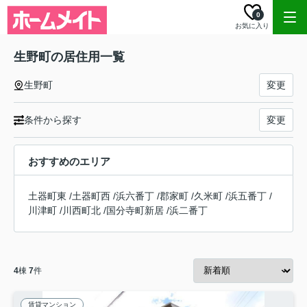
0
お気に入り
生野町の居住用一覧
生野町
変更
条件から探す
変更
おすすめのエリア
土器町東
/
土器町西
/
浜六番丁
/
郡家町
/
久米町
/
浜五番丁
/
川津町
/
川西町北
/
国分寺町新居
/
浜二番丁
4
棟
7
件
賃貸マンション