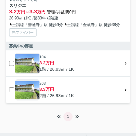
スリジエ
3.2
3.3
万円～
万円
管理/共益費0円
26.93㎡ (1K) /築33年 /2階建
土讃線「善通寺」駅 徒歩9分
土讃線「金蔵寺」駅 徒歩38分
土讃線
光ファイバー
募集中の部屋
104
3.2万円
1階 / 26.93㎡ / 1K
203
3.3万円
2階 / 26.93㎡ / 1K
1