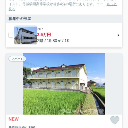
イント。尽誠学園高等学校が徒歩4分の場所にあります。コー...
もっと
見る
募集中の部屋
207
2.5万円
2階 / 19.80㎡ / 1K
アパート
NEW
善通寺市生野町