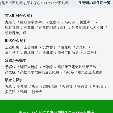
丸亀市で不動産を探すならクローバー不動産
生野町の居住用一覧
市区町村から探す
丸亀市
綾歌郡宇多津町
坂出市
高松市
善通寺市
観音寺市
三豊市
仲多度郡多度津町
仲多度郡まんのう町
綾歌郡綾川町
町名から探す
土器町東
土器町西
浜六番丁
郡家町
久米町
浜五番丁
川津町
川西町北
国分寺町新居
浜二番丁
沿線から探す
予讃線
瀬戸大橋線
土讃線
高松琴平電気鉄道琴平線
高徳線
高松琴平電気鉄道長尾線
高松琴平電気鉄道志度線
駅から探す
丸亀
宇多津
坂出
讃岐塩屋
金蔵寺
善通寺
八十場
多度津
鴨川
観音寺
ホームメイトFC丸亀店(株)クローバー不動産