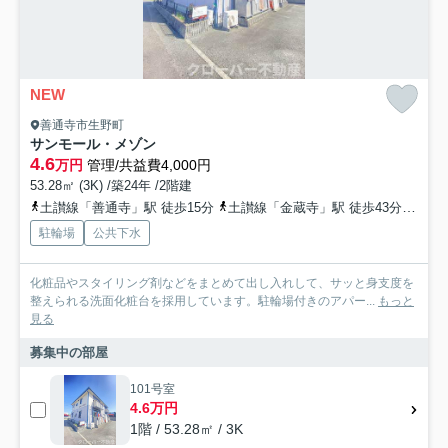
NEW
善通寺市生野町
サンモール・メゾン
4.6
万円
管理/共益費4,000円
53.28㎡ (3K) /築24年 /2階建
土讃線「善通寺」駅 徒歩15分
土讃線「金蔵寺」駅 徒歩43分
土讃
駐輪場
公共下水
化粧品やスタイリング剤などをまとめて出し入れして、サッと身支度を
整えられる洗面化粧台を採用しています。駐輪場付きのアパー...
もっと
見る
募集中の部屋
101号室
4.6万円
1階 / 53.28㎡ / 3K