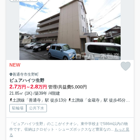
NEW
善通寺市生野町
ピュアハイツ生野
2.7
2.8
万円～
万円
管理/共益費5,000円
21.85㎡ (1K) /築39年 /4階建
土讃線「善通寺」駅 徒歩13分
土讃線「金蔵寺」駅 徒歩45分
土讃
駐輪場
公共下水
「ピュアハイツ生野」のここがイチオシ。東中学校まで586m以内の物
件です。収納はクロゼット・シューズボックスなど豊富なの...
もっと見
る