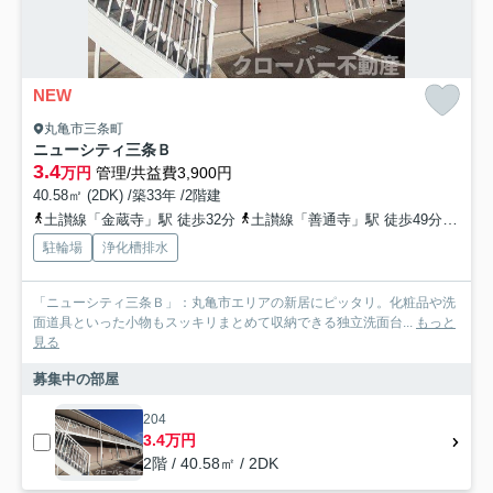
NEW
丸亀市三条町
ニューシティ三条Ｂ
3.4
万円
管理/共益費3,900円
40.58㎡ (2DK) /築33年 /2階建
土讃線「金蔵寺」駅 徒歩32分
土讃線「善通寺」駅 徒歩49分
予讃
駐輪場
浄化槽排水
「ニューシティ三条Ｂ」：丸亀市エリアの新居にピッタリ。化粧品や洗
面道具といった小物もスッキリまとめて収納できる独立洗面台...
もっと
見る
募集中の部屋
204
3.4万円
2階 / 40.58㎡ / 2DK