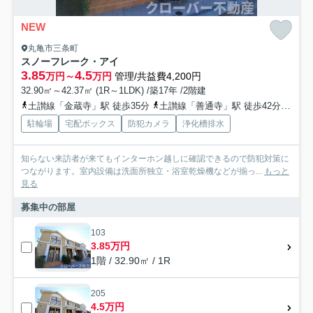
NEW
丸亀市三条町
スノーフレーク・アイ
3.85
4.5
万円～
万円
管理/共益費4,200円
32.90㎡～42.37㎡ (1R～1LDK) /築17年 /2階建
土讃線「金蔵寺」駅 徒歩35分
土讃線「善通寺」駅 徒歩42分
予讃
駐輪場
宅配ボックス
防犯カメラ
浄化槽排水
知らない来訪者が来てもインターホン越しに確認できるので防犯対策に
つながります。室内設備は洗面所独立・浴室乾燥機などが揃っ...
もっと
見る
募集中の部屋
103
3.85万円
1階 / 32.90㎡ / 1R
205
4.5万円