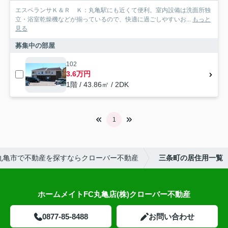
エスペランサＫ＆Ｒ Ｋ：丸亀駅にも近くて便利。室内設備は洗面所独
立・浴室乾燥機などが揃っているので、快適に過ごしやすいお...
もっと
見る
募集中の部屋
102
3.6万円
1階 / 43.86㎡ / 2DK
1
丸亀市で不動産を探すならクローバー不動産
三条町の居住用一覧
ホームメイトFC丸亀店(株)クローバー不動産
0877-85-8488
お問い合わせ