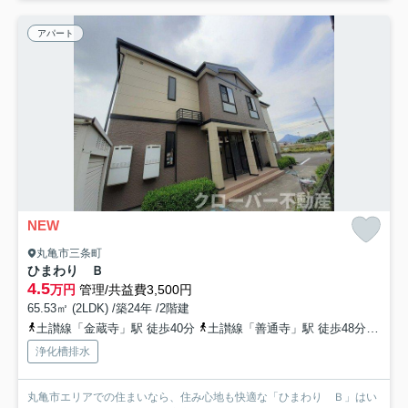
アパート
NEW
丸亀市三条町
ひまわり Ｂ
4.5
万円
管理/共益費3,500円
65.53㎡ (2LDK) /築24年 /2階建
土讃線「金蔵寺」駅 徒歩40分
土讃線「善通寺」駅 徒歩48分
予讃
浄化槽排水
丸亀市エリアでの住まいなら、住み心地も快適な「ひまわり Ｂ」はい