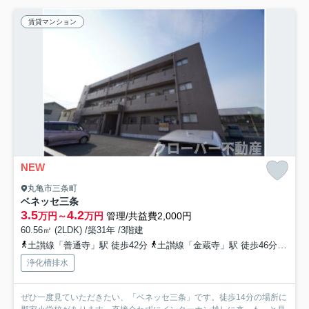
賃貸マンション
NEW
丸亀市三条町
ベネッセ三条
3.5
4.2
万円～
万円
管理/共益費2,000円
60.56㎡ (2LDK) /築31年 /3階建
土讃線「善通寺」駅 徒歩42分
土讃線「金蔵寺」駅 徒歩46分
予讃
浄化槽排水
ぜひ一度見ていただきたい、「ベネッセ三条」です。徒歩14分の場所に