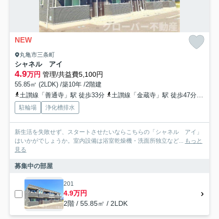
NEW
丸亀市三条町
シャネル アイ
4.9
万円
管理/共益費5,100円
55.85㎡ (2LDK) /築10年 /2階建
土讃線「善通寺」駅 徒歩33分
土讃線「金蔵寺」駅 徒歩47分
高松
駐輪場
浄化槽排水
新生活を失敗せず、スタートさせたいならこちらの「シャネル アイ」
はいかがでしょうか。室内設備は浴室乾燥機・洗面所独立など...
もっと
見る
募集中の部屋
201
4.9万円
2階 / 55.85㎡ / 2LDK