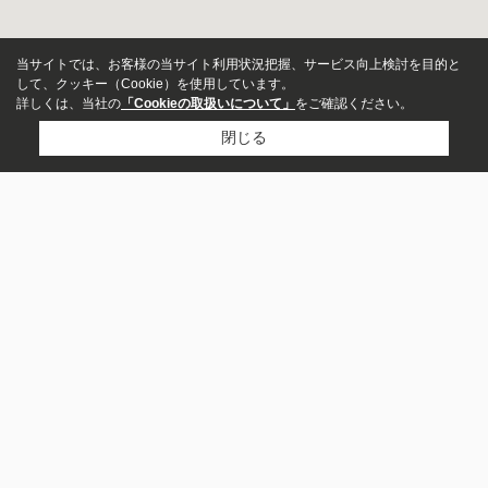
当サイトでは、お客様の当サイト利用状況把握、サービス向上検討を目的と
して、クッキー（Cookie）を使用しています。
詳しくは、当社の
「Cookieの取扱いについて」
をご確認ください。
閉じる
アパート
市区町村から探す
マンション
丸亀市
綾歌郡宇多津町
坂出市
高松市
善通寺市
観音寺市
三豊市
仲多度郡多度津町
仲多度郡まんのう町
一戸建て
綾歌郡綾川町
町名から探す
募集中のみ表示
土器町東
土器町西
浜六番丁
郡家町
久米町
浜五番丁
川津町
国分寺町新居
川西町北
浜二番丁
賃料
沿線から探す
～
予讃線
瀬戸大橋線
土讃線
高松琴平電気鉄道琴平線