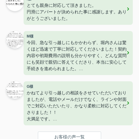
とても親身に対応して頂きました。
円滑にアパートが決められた事に感謝します。あり
がとうございました。
M様
今回、急な引っ越しにもかかわらず、堀内さんは驚
くほど迅速で丁寧に対応してくださいました！契約
内容や初期費用の説明も分かりやすく、どんな質問
にも笑顔で親切に答えてくださり、本当に安心して
手続きを進められました。
おかげで、慌ただしい中でもスムーズに新生活をス
タートでき、「こんなに完璧に対応してくれる担当
G様
者がいるんだ！」と感動しました。堀内さんのサポ
かねてより引っ越しの相談をさせていただいており
ートなしでは、この引っ越しのスムーズさはありえ
ましたが、電話やメールだけでなく、ラインや対面
なかったと思います。本当に感謝しかありません！
でご対応いただいたり、かなり柔軟に対応してくだ
本当にありがとうございました。
さりました！！
大満足です。
県内でここまで柔軟かつ丁寧、スピーディに対応を
してくださる不動産屋さんは初めてです。
お客様の声一覧
また、スタッフの皆さんの感じもとてもいいので信