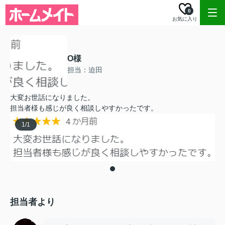
0
お気に入り
O様
担当：迫田
大変お世話になりました。
担当者様も感じが良く相談しやすかったです。
1
/
1
担当者より