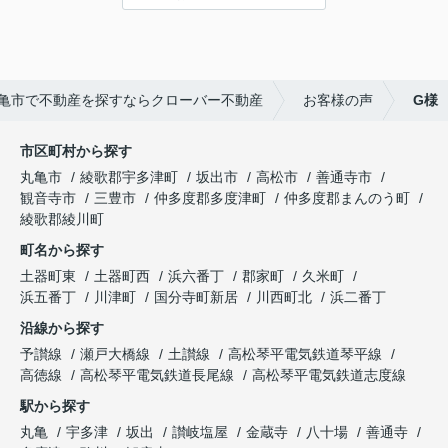
頼できます。
今後も物件探しはお願いしようと思います。
亀市で不動産を探すならクローバー不動産
お客様の声
G様
市区町村から探す
丸亀市
綾歌郡宇多津町
坂出市
高松市
善通寺市
観音寺市
三豊市
仲多度郡多度津町
仲多度郡まんのう町
綾歌郡綾川町
町名から探す
土器町東
土器町西
浜六番丁
郡家町
久米町
浜五番丁
川津町
国分寺町新居
川西町北
浜二番丁
沿線から探す
予讃線
瀬戸大橋線
土讃線
高松琴平電気鉄道琴平線
高徳線
高松琴平電気鉄道長尾線
高松琴平電気鉄道志度線
駅から探す
丸亀
宇多津
坂出
讃岐塩屋
金蔵寺
八十場
善通寺