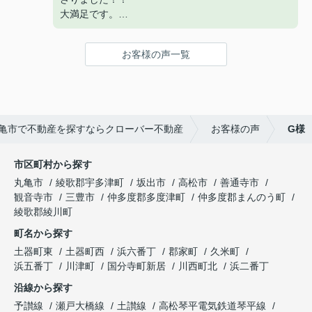
大満足です。
県内でここまで柔軟かつ丁寧、スピーディに対応を
してくださる不動産屋さんは初めてです。
お客様の声一覧
また、スタッフの皆さんの感じもとてもいいので信
頼できます。
今後も物件探しはお願いしようと思います。
亀市で不動産を探すならクローバー不動産
お客様の声
G様
市区町村から探す
丸亀市
綾歌郡宇多津町
坂出市
高松市
善通寺市
観音寺市
三豊市
仲多度郡多度津町
仲多度郡まんのう町
綾歌郡綾川町
町名から探す
土器町東
土器町西
浜六番丁
郡家町
久米町
浜五番丁
川津町
国分寺町新居
川西町北
浜二番丁
沿線から探す
予讃線
瀬戸大橋線
土讃線
高松琴平電気鉄道琴平線