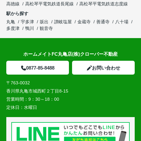
高徳線
高松琴平電気鉄道長尾線
高松琴平電気鉄道志度線
駅から探す
丸亀
宇多津
坂出
讃岐塩屋
金蔵寺
善通寺
八十場
多度津
鴨川
観音寺
ホームメイトFC丸亀店(株)クローバー不動産
0877-85-8488
お問い合わせ
〒763-0032
香川県丸亀市城西町２丁目8-15
営業時間：
9：30～18：00
定休日：
水曜日