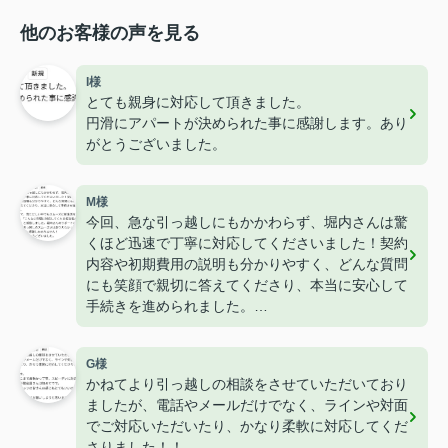
他のお客様の声を見る
I様
とても親身に対応して頂きました。
円滑にアパートが決められた事に感謝します。あり
がとうございました。
M様
今回、急な引っ越しにもかかわらず、堀内さんは驚
くほど迅速で丁寧に対応してくださいました！契約
内容や初期費用の説明も分かりやすく、どんな質問
にも笑顔で親切に答えてくださり、本当に安心して
手続きを進められました。
おかげで、慌ただしい中でもスムーズに新生活をス
タートでき、「こんなに完璧に対応してくれる担当
G様
者がいるんだ！」と感動しました。堀内さんのサポ
かねてより引っ越しの相談をさせていただいており
ートなしでは、この引っ越しのスムーズさはありえ
ましたが、電話やメールだけでなく、ラインや対面
なかったと思います。本当に感謝しかありません！
でご対応いただいたり、かなり柔軟に対応してくだ
本当にありがとうございました。
さりました！！