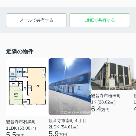
メールで共有する
LINEで共有する
近隣の物件
観音寺市植田町
1
1K (28.02㎡)
6.4
万円
観音寺市南町４丁目
観音寺市村黒町
2LDK (54.61㎡)
1LDK (53.00㎡)
5.9
5.5
万円