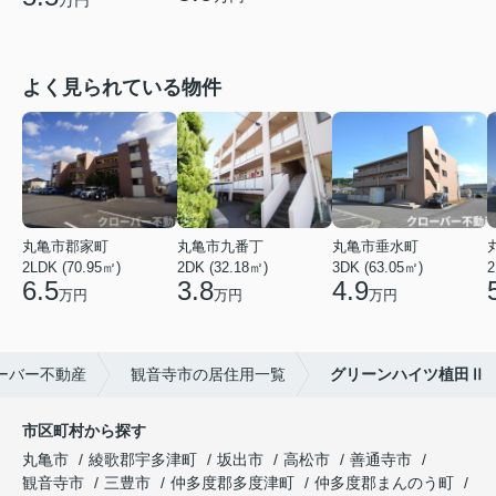
万円
よく見られている物件
丸亀市郡家町
丸亀市九番丁
丸亀市垂水町
2LDK (70.95㎡)
2DK (32.18㎡)
3DK (63.05㎡)
2
6.5
3.8
4.9
万円
万円
万円
ーバー不動産
観音寺市の居住用一覧
グリーンハイツ植田Ⅱ
市区町村から探す
丸亀市
綾歌郡宇多津町
坂出市
高松市
善通寺市
観音寺市
三豊市
仲多度郡多度津町
仲多度郡まんのう町