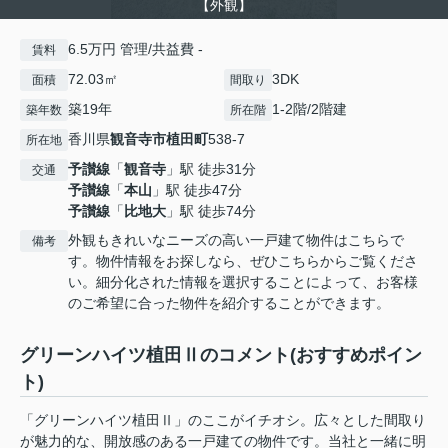
【外観】
6.5万円 管理/共益費 -
賃料
72.03㎡
3DK
面積
間取り
築19年
1-2階/2階建
築年数
所在階
香川県
観音寺市
植田町
538-7
所在地
予讃線
「
観音寺
」駅 徒歩31分
交通
予讃線
「
本山
」駅 徒歩47分
予讃線
「
比地大
」駅 徒歩74分
外観もきれいなニーズの高い一戸建て物件はこちらで
備考
す。物件情報をお探しなら、ぜひこちらからご覧くださ
い。細分化された情報を選択することによって、お客様
のご希望に合った物件を紹介することができます。
グリーンハイツ植田Ⅱのコメント(おすすめポイン
ト)
「グリーンハイツ植田Ⅱ」のここがイチオシ。広々とした間取り
が魅力的な、開放感のある一戸建ての物件です。当社と一緒に明