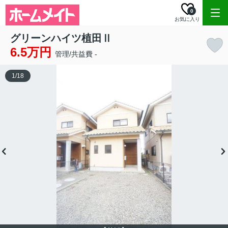
0
お気に入り
グリーンハイツ植田Ⅱ
6.5万円
管理/共益費 -
1
/
18