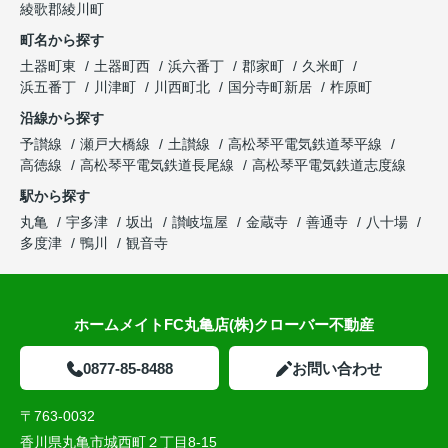
綾歌郡綾川町
町名から探す
土器町東
土器町西
浜六番丁
郡家町
久米町
浜五番丁
川津町
川西町北
国分寺町新居
柞原町
沿線から探す
予讃線
瀬戸大橋線
土讃線
高松琴平電気鉄道琴平線
高徳線
高松琴平電気鉄道長尾線
高松琴平電気鉄道志度線
駅から探す
丸亀
宇多津
坂出
讃岐塩屋
金蔵寺
善通寺
八十場
多度津
鴨川
観音寺
ホームメイトFC丸亀店(株)クローバー不動産
0877-85-8488
お問い合わせ
〒763-0032
香川県丸亀市城西町２丁目8-15